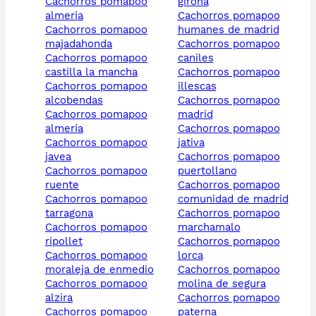
cachorros pomapoo
girona
almeria
cachorros pomapoo
cachorros pomapoo
humanes de madrid
majadahonda
cachorros pomapoo
cachorros pomapoo
caniles
castilla la mancha
cachorros pomapoo
cachorros pomapoo
illescas
alcobendas
cachorros pomapoo
cachorros pomapoo
madrid
almeria
cachorros pomapoo
cachorros pomapoo
jativa
javea
cachorros pomapoo
cachorros pomapoo
puertollano
ruente
cachorros pomapoo
cachorros pomapoo
comunidad de madrid
tarragona
cachorros pomapoo
cachorros pomapoo
marchamalo
ripollet
cachorros pomapoo
cachorros pomapoo
lorca
moraleja de enmedio
cachorros pomapoo
cachorros pomapoo
molina de segura
alzira
cachorros pomapoo
cachorros pomapoo
paterna