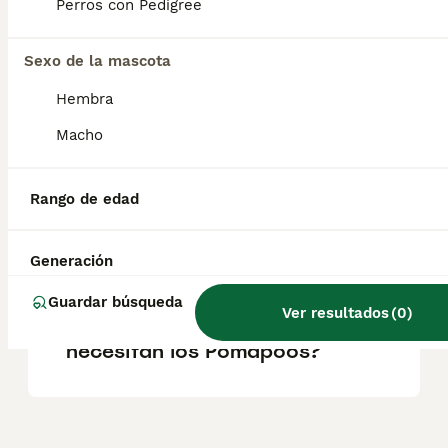
Perros con Pedigree
Caniche. Son perros leales, amigables e
inteligentes, ideales para familias y
personas que buscan un compañero
Sexo de la mascota
afectuoso y adaptable.
Hembra
Macho
¿Cuánto cuesta un perro
Pomapoo?
Rango de edad
¿Cómo son los pomapoos?
Generación
Guardar búsqueda
Ver resultados
(
0
)
¿Qué cuidados especiales
necesitan los Pomapoos?