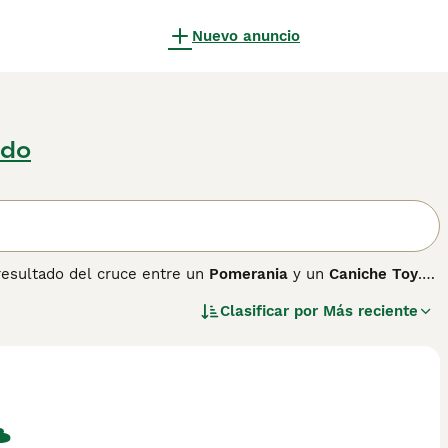
Nuevo anuncio
edo
resultado del cruce entre un
Pomerania
y un
Caniche Toy
.
la década de 1990, el Pomapoo es popular por su tamaño
Clasificar por
Más reciente
ente. Su pelaje puede ser corto, medio, liso, ondulado o
redos, aunque sueltan poco pelo. Su temperamento es
l para familias, incluso en apartamentos gracias a su tamaño
os y es importante una buena socialización y entrenamiento
 animales si se los trata con cuidado. El Pomapoo es
al para espacios reducidos y hogares con tiempo para su