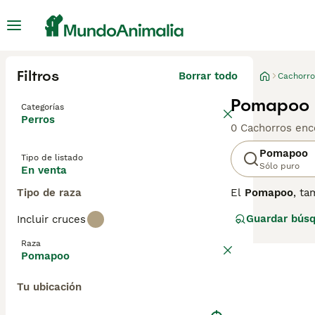
Filtros
Borrar todo
Cachorro
Pomapoo 
Categorías
Perros
0 Cachorros enc
Pomapoo
Tipo de listado
Sólo puro
En venta
Tipo de raza
El
Pomapoo
, t
Originario prin
Guardar bús
Incluir cruces
pequeño, que var
rizado, dependi
Raza
juguetón, inteli
Pomapoo
compacto. Son p
para controlar s
Tu ubicación
perfecto para q
cuidado y dedica