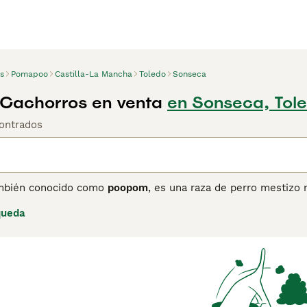
s
Pomapoo
Castilla-La Mancha
Toledo
Sonseca
Cachorros en venta
en Sonseca, Tol
ontrados
ambién conocido como
poopom
, es una raza de perro mestizo 
cipalmente como una raza de diseño en Estados Unidos desde 
queda
ía entre 5 y 15 libras, y su altura de 20 a 30 cm aproximadam
endo del cruce, y requiere cuidados regulares para evitar en
gente y muy cariñoso, lo que lo convierte en una mascota idea
erros sociales pero pueden mostrarse reservados con extrañ
u tendencia a ladrar. Además, se adaptan bien a niños y otros
uienes buscan un compañero activo, juguetón y afectuoso, ide
ción.