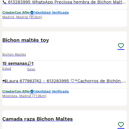
📞 613283995 WhatsApp Preciosa hembra de Bichon Maltes de linea coreana de las mas pequeñinas Entregamos nuestros pequeños cachorritos con todas las garantías y cuidados necesarios , disponemos de núcleo zoológico para crianza y venta de nuestros cachorros . ✅Desparasitaciones y vacunas correspondientes a su edad . ✅Cartilla de vacunación . ✅Revisiones veterinarias . ✅Garantías víricas de 15 días . ✅Garantías genéticas de un año . Seriedad , confianza y bienestar animal son nuestra prioridad . También ofrecemos transporte propio para nuestros pequeños cachorros a toda la península , el pago lo podéis hacer contra reembolso . (con coste adicional) . Mandamos a toda España . Disponemos de varias razas Si no esta la raza que queréis llámanos , intentaremos encontrártela , trabajamos con los mejores criadores de España .
Criador
Con Afijo
Identidad Verificada
Madrid
,
Madrid
(91.1km)
5
3
Bichon maltés toy
Bichón Maltés
15 semanas
1
Edad
Sexo
📲Laura 677983742 - 613283995 🤍*Cachorros de Bichón maltés toy hembras*🤍 ¿Buscas un nuevo compañero para tu hogar? ❤️ Tenemos preciosos cachorros listos para encontrar una familia responsable. ✅ Vacunados ✅ Desparasitados ✅ Cartilla sanitaria ✅ Garantías incluidas ✅ Máxima atención y cuidado Se hacen envíos a toda España: Andalucía: Almería, Cádiz, Córdoba, Granada, Huelva, Jaén, Málaga, Sevilla.Aragón: Huesca, Teruel, Zaragoza.Asturias: Oviedo.Baleares: Palma.Canarias: Las Palmas de Gran Canaria, Santa Cruz de Tenerife.Cantabria: Santander.Castilla-La Mancha: Albacete, Ciudad Real, Cuenca, Guadalajara, Toledo.Castilla y León: Ávila, Burgos, León, Palencia, Salamanca, Segovia, Soria, Valladolid, Zamora.Cataluña: Barcelona, Gerona (Girona), Lérida (Lleida), Tarragona.Comunidad Valenciana: Alicante, Castellón de la Plana, Valencia.Extremadura: Badajoz, Cáceres.Galicia: La Coruña (A Coruña), Lugo, Orense (Ourense), Pontevedra.La Rioja: Logroño.Madrid: Madrid.Murcia: Murcia.Navarra: Pamplona.País Vasco: Bilbao (Vizcaya), San Sebastián (Guipúzcoa), Vitoria (Álava). 🐾 Cachorros sanos, sociables y criados con mucho cariño. 📲 ¡Pregunta sin compromiso por disponibilidad, fotos y precios por mensaje privado!
Criador
Con Afijo
Identidad Verificada
Móstoles
,
Madrid
(77.9km)
1
3
Camada raza Bichon Maltes