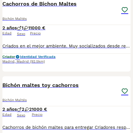
Cachorros de Bichon Maltes
Bichón Maltés
2 años
1
1
1000 €
Edad
Precio
Sexo
Criados en el mejor ambiente. Muy socializados desde recien nacidos Con todo en regla. Se entregan con todo el protocolo sanitario al día, cartilla, vacunas pertinentes a la edad, desparasitaciones internas y externas, contrato y garantías. Puede conocernos en altodelpago.es o en instagram @altodelpago Tlf y whastapp 679 67 30 10 Instalaciones en plena naturaleza. visitanos cualquier dia del año
Criador
Identidad Verificada
Madrid
,
Madrid
(92.5km)
4
Bichón maltes toy cachorros
Bichón Maltés
2 años
2
2
1000 €
Edad
Precio
Sexo
Cachorros de bichón maltes para entregar Criadores responsables de la raza Criados en el mejor ambiente natural. 12000 m2 en plena naturaleza. altodelpago.es @altodelpago tlf 679 67 30 10 Contacta con nosotros para obtener una información más detallada y saber disponibilidad de nuestros ejemplares. pedimos seriedad