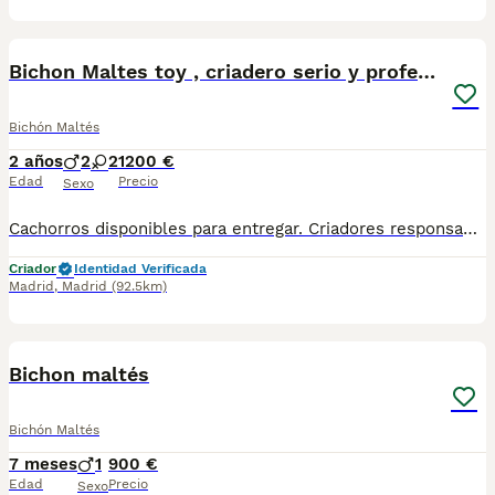
10
Bichon Maltes toy , criadero serio y profesional
Bichón Maltés
2 años
2
2
1200 €
Edad
Precio
Sexo
Cachorros disponibles para entregar. Criadores responsables y profesionales. Desconfía de precios económicos , compraventas y demás . En nuestro criadero puedes ver a los ejemplares con sus padres y conocer dónde y cómo los criamos. Es muy importante . WEB altodelpago.es Tlf 679 67 30 10
Criador
Identidad Verificada
Madrid
,
Madrid
(92.5km)
1
Bichon maltés
Bichón Maltés
7 meses
1
900 €
Edad
Precio
Sexo