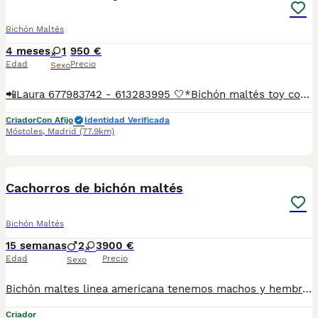
Bichón Maltés
4 meses
1
950 €
Edad
Precio
Sexo
📲Laura 677983742 - 613283995 🤍*Bichón maltés toy coreano*🤍 ¿Buscas un nuevo compañero para tu hogar? ❤️ Tenemos preciosos cachorros listos para encontrar una familia responsable. ✅ Vacunados ✅ Desparasitados ✅ Cartilla sanitaria ✅ Garantías incluidas ✅ Máxima atención y cuidado Se hacen envíos a toda España: Andalucía: Almería, Cádiz, Córdoba, Granada, Huelva, Jaén, Málaga, Sevilla.Aragón: Huesca, Teruel, Zaragoza.Asturias: Oviedo.Baleares: Palma.Canarias: Las Palmas de Gran Canaria, Santa Cruz de Tenerife.Cantabria: Santander.Castilla-La Mancha: Albacete, Ciudad Real, Cuenca, Guadalajara, Toledo.Castilla y León: Ávila, Burgos, León, Palencia, Salamanca, Segovia, Soria, Valladolid, Zamora.Cataluña: Barcelona, Gerona (Girona), Lérida (Lleida), Tarragona.Comunidad Valenciana: Alicante, Castellón de la Plana, Valencia.Extremadura: Badajoz, Cáceres.Galicia: La Coruña (A Coruña), Lugo, Orense (Ourense), Pontevedra.La Rioja: Logroño.Madrid: Madrid.Murcia: Murcia.Navarra: Pamplona.País Vasco: Bilbao (Vizcaya), San Sebastián (Guipúzcoa), Vitoria (Álava). 🐾 Cachorros sanos, sociables y criados con mucho cariño. 📲 ¡Pregunta sin compromiso por disponibilidad, fotos y precios por mensaje privado!
Criador
Con Afijo
Identidad Verificada
Móstoles
,
Madrid
(77.9km)
5
Cachorros de bichón maltés
Bichón Maltés
15 semanas
2
3
900 €
Edad
Precio
Sexo
Bichón maltes linea americana tenemos machos y hembras ,distintos colores Nuestros cachorros nacen y crecen en un ambiente familiar ,sin jaulas ,con un respeto y exclusiva cria,somos respetuosos con el tiempo de destete ,cada cachorro necesita su tiempo.. Destetamos con un pienso de alta calidad , Cachorros revisados ,desde el nacimiento ,hasta la entrega por un veterinario competente ,buscando siempre el bienestar de nuestros animales.. Sociabilizados y equilibrados tanto padres como cachorros Se entregan con todo el protocolo veterinario legal,y garantías por escrito completas.. Tenemos servicio de entrega personalizado a cualquier punto de España,directo.. El precio puede cambiar tanto en sexo como en características del cachorro. Dejanos tú teléfono y te mandamos toda la información fotos y vídeos ..
Criador