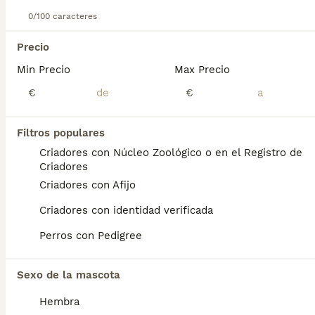
1
1
0/100 caracteres
TODOS LOS ANUNCIOS
Bichon maltés machos
Precio
Min Precio
Max Precio
Bichón Maltés
€
€
1 semana
2
Edad
Sexo
Filtros populares
Bichon maltés machos! Para cualquier información puedes contactar conmigo en el 632 109 444. Disponibles para entregar a principios de octubre.
Criadores con Núcleo Zoológico o en el Registro de
Criadores
Criador
Identidad Verificada
Navas de Riofrío
,
Segovia
(136.7km)
Criadores con Afijo
1
Criadores con identidad verificada
MALTESES DEL VALLE
Perros con Pedigree
Bichón Maltés
Sexo de la mascota
8 semanas
1
1
800 €
Hembra
Edad
Precio
Sexo