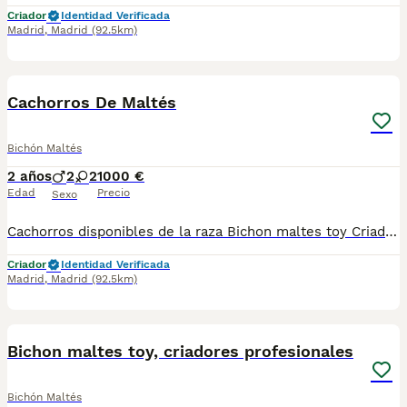
Criador
Identidad Verificada
Madrid
,
Madrid
(92.5km)
3
Cachorros De Maltés
Bichón Maltés
2 años
2
2
1000 €
Edad
Precio
Sexo
Cachorros disponibles de la raza Bichon maltes toy Criadores responsables y profesionales. Exigimos seriedad. Posibilidad de ver a los ejemplares en su lugar de nacimiento junto con sus padres. Se entregan con toda su documentación en regla. tlf 679 67 30 10 preferimos una llamada teléfonica para resolver dudas, pero podeis conocernos en altodelpago.es intagram@altodelpago
Criador
Identidad Verificada
Madrid
,
Madrid
(92.5km)
5
Bichon maltes toy, criadores profesionales
Bichón Maltés