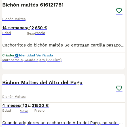
Bichón maltés 616121781
Bichón Maltés
14 semanas
2
650 €
Edad
Precio
Sexo
Cachorritos de bichón maltés Se entregan cartilla pasaporte Desparasitaciones al día Vacunas correspondientes a su edad Criados en ambiente familiar"una niña" Para más información al WhatsApp 616121781
Criador
Identidad Verificada
Marchamalo
,
Guadalajara
(133.9km)
5
Bichon Maltes del Alto del Pago
Bichón Maltés
4 meses
3
3
1500 €
Edad
Precio
Sexo
Cuando adquieres un cachorro de Alto del Pago, no solo estás incorporando un perro a tu vida… estás eligiendo una forma de criar basada en la excelencia, la transparencia y el respeto absoluto por cada ejemplar. En nuestro criadero trabajamos con una selección muy cuidada de líneas, priorizando siempre la salud, el carácter y la estabilidad del cachorro. Cada camada es planificada con criterio, sin prisas y con un seguimiento constante desde el primer día. Creemos en hacer las cosas bien y en enseñarlas tal cual son. Por eso, abrimos las puertas de nuestra casa, mostramos nuestro día a día y acompañamos a cada familia con total cercanía y honestidad durante todo el proceso. Somos profesionales con todas las licencias en regla para poder ejercer esta maravillosa actividad, y no tenemos intermediarios, para adquirir un ejemplar de ALTO DEL PAGO, debes tratar personalmente con nosotros, venir a nuestra casa, donde conoceras nuestras espectaculares instalaciones, verás a los padres de los cachorros junto a los pequeñajos y podrás escoger a tu compañero. Los cachorros se entregan siempre con su completa documentación, microchip implantado, certificados de salud de los progenitores, vacunados y desparasitados. visita nuestra web altodelpago.es o conocenos en redes sociales : instagram @altodelpago Teléfono de atención al cliente : 679 67 30 10