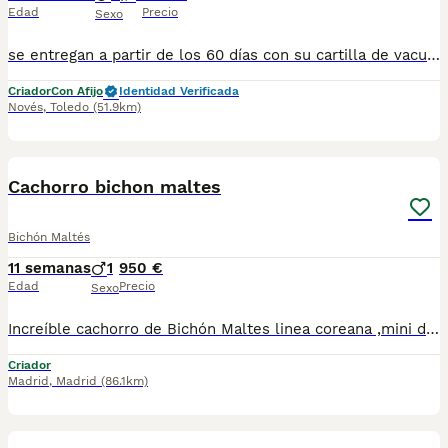
Edad
Precio
Sexo
se entregan a partir de los 60 días con su cartilla de vacunación y desparasitación correspondiente a su edad. puede venir a verlos sin compromiso escribanos al 698979889
Criador
Con Afijo
Identidad Verificada
Novés
,
Toledo
(51.9km)
4
1
Cachorro bichon maltes
Bichón Maltés
11 semanas
1
950 €
Edad
Precio
Sexo
Increíble cachorro de Bichón Maltes linea coreana ,mini de verdad !! tenemos machos y hembras ,distintos colores Nuestros cachorros nacen y crecen en un ambiente familiar ,sin jaulas ,con un respeto y exclusiva cria,somos respetuosos con el tiempo de destete ,cada cachorro necesita su tiempo.. Destetamos con un pienso de alta calidad , Cachorros revisados ,desde el nacimiento ,hasta la entrega por un veterinario competente ,buscando siempre el bienestar de nuestros animales.. Sociabilizados y equilibrados tanto padres como cachorros Se entregan con todo el protocolo veterinario legal,y garantías por escrito completas.. Tenemos servicio de entrega personalizado a cualquier punto de España,directo.. El precio puede cambiar tanto en sexo como en características del cachorro. Dejanos tú teléfono y te mandamos toda la información fotos y vídeos ..
Criador
Madrid
,
Madrid
(86.1km)
4