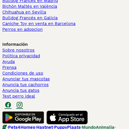
Bulldog Francés en Madrid
Bichón Maltés en València
Chihuahua en Sevilla
Bulldog Francés en Galicia
Caniche Toy en venta en Barcelona
Perros en adopcion
Información
Sobre nosotros
Politica privacidad
Ayuda
Prensa
Condiciones de uso
Anunciar tus mascotas
Anuncia tus cachorros
Anuncia tus gatos
Test perro ideal
Pets4Homes
Hastnet
PuppyPlaats
MundoAnimalia