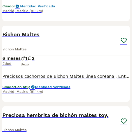
Criador
Identidad Verificada
Madrid
,
Madrid
(91.1km)
5
1
Bichon Maltes
Bichón Maltés
6 meses
1
2
Edad
Sexo
Preciosos cachorros de Bichon Maltes linea coreana , Entregamos con vacunas y desparasitaciones según la edad . Mandamos a toda España y puede pagar cuando te llegue el cachorro . Cachorros criados en familia en en ambiente natural
Criador
Con Afijo
Identidad Verificada
Madrid
,
Madrid
(91.1km)
4
Preciosa hembrita de bichón maltes toy.
Bichón Maltés