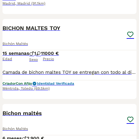
Madrid
,
Madrid
(91.1km)
1
BICHON MALTES TOY
Bichón Maltés
15 semanas
1
1
1000 €
Edad
Precio
Sexo
Camada de bichon maltes TOY se entregan con todo al día en cuanto a vacunación, desparasitación interna y externa, microchip y pasaporte con procedencia lícita de centro canino profesional. Revisión veterinaria. Nos dedicamos profesionalmente al mundo del cachorro desde hace más de 17 años ,centro canino del Valle caprice, es nuestro nombre , criadores profesionales , residencia canina y veterinarios, que mejor sitio para adquirir tu nuevo miembro familiar. Núcleo de cria ES450990000078 Pueden encontrarnos de igual modo en la pagina oficial de la canina de España como uno de los pocos criadores recomendados y registrados , www.rsce.es Los precios son desde más IVA según cachorro, camada y época. Pregunten disponibilidad y precios Pregunten sin compromiso , y le damos cita para venir a ver a los peques a nuestro centro canino, pueden ver nuestras referencias como mejor criadero en Google , y redes sociales así como en nuestra web Web www.delvallecaprice.com
Criador
Con Afijo
Identidad Verificada
Méntrida
,
Toledo
(69.5km)
1
PRO
Bichon maltés
Bichón Maltés
6 meses
2
900 €