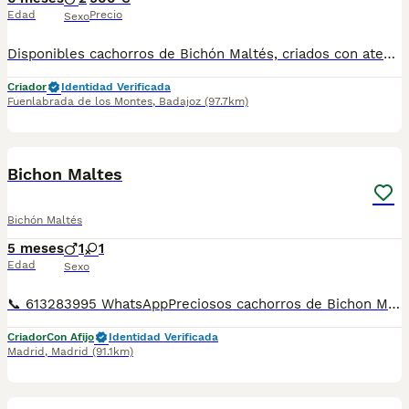
Edad
Precio
Sexo
Disponibles cachorros de Bichón Maltés, criados con atención y cuidados desde el nacimiento. Crecen en ambiente familiar, bien socializados y acostumbrados al contacto diario, con carácter dulce, alegre y muy cariñoso. Padres de tamaño pequeño, con buena morfología y pelo blanco sedoso característico de la raza. Se entregan: • Desparasitados interna y externamente • Con mínimo dos vacunas • Pasaporte veterinario • Microchip • Contrato de venta y asesoramiento Raza ideal para compañía, muy adaptable, inteligente y perfecta para convivencia en familia o piso. Enviamos a toda España y gestionamos toda la documentación necesaria para Baleares y Canarias. Para más información, fotos o reservas, contactar por teléfono o mensaje. Solo personas responsables.
Criador
Identidad Verificada
Fuenlabrada de los Montes
,
Badajoz
(97.7km)
4
5
Bichon Maltes
Bichón Maltés
5 meses
1
1
Edad
Sexo
📞 613283995 WhatsAppPreciosos cachorros de Bichon Maltes de Linea Coreana . Disponemos de machos y de hembras a cual mas lindo . Entregamos vacunados desparasitados cartilla sanitaria y garantías de enfermedades víricas y congénitas de un año . Mandamos a toda España y puedes pagar cuando llegue el cachorrito tenemos transporte propio para la entrega
Criador
Con Afijo
Identidad Verificada
Madrid
,
Madrid
(91.1km)
1