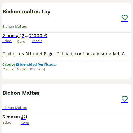
Bichon maltes toy
Bichón Maltés
2 años
2
2
1000 €
Edad
Precio
Sexo
Cachorros Alto del Pago. Calidad, confianza y seriedad. Contacto : 679 67 30 10 Web : altodelpago.es Instagram : @altodelpago
Criador
Identidad Verificada
Madrid
,
Madrid
(92.5km)
1
5
Bichon Maltes
Bichón Maltés
5 meses
1
Edad
Sexo