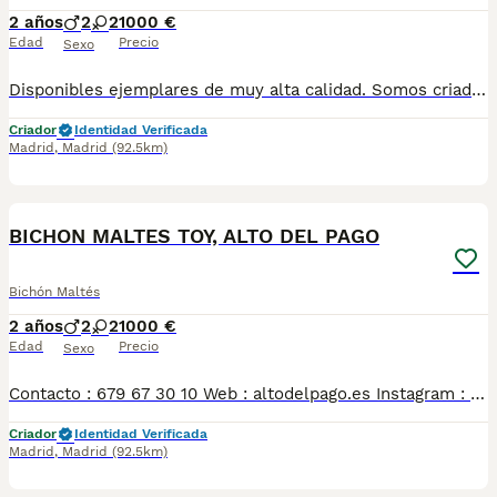
2 años
2
2
1000 €
Edad
Precio
Sexo
Disponibles ejemplares de muy alta calidad. Somos criadores con muchos años de experiencia en la raza, responsables y entregamos nuestros ejemplares con toda su documentación en regla Pedimos seriedad Contacto : 679 67 30 10 Web : altodelpago.es Instagram : @altodelpago
Criador
Identidad Verificada
Madrid
,
Madrid
(92.5km)
5
BICHON MALTES TOY, ALTO DEL PAGO
Bichón Maltés
2 años
2
2
1000 €
Edad
Precio
Sexo
Contacto : 679 67 30 10 Web : altodelpago.es Instagram : @altodelpago Criados en ambiente familiar, en plena naturaleza. Se entregan con toda su documentación y cartilla. Posibilidad de visitarnos cualquier dia del año. Pedimos seriedad y responsabilidad.
Criador
Identidad Verificada
Madrid
,
Madrid
(92.5km)
4