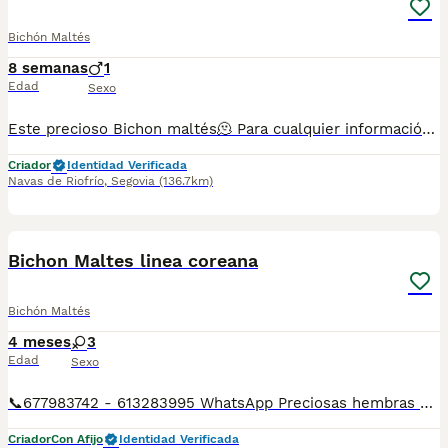
Bichón Maltés
8 semanas
1
Edad
Sexo
Este precioso Bichon maltés🫠 Para cualquier información pueden contactar conmigo en el teléfono 632 109 444.
Criador
Identidad Verificada
Navas de Riofrío
,
Segovia
(136.7km)
3
1
Bichon Maltes linea coreana
Bichón Maltés
4 meses
3
Edad
Sexo
📞677983742 - 613283995 WhatsApp Preciosas hembras de Bichon Maltes de Linea coreana toda una preciosidad Entregamos nuestros pequeños cachorritos con todas las garantías y cuidados necesarios , disponemos de núcleo zoológico para crianza y venta de nuestros cachorros . ✅Desparasitaciones y vacunas correspondientes a su edad . ✅Cartilla de vacunación . ✅Revisiones veterinarias . ✅Garantías víricas de 15 días . ✅Garantías genéticas de un año . Seriedad , confianza y bienestar animal son nuestra prioridad . También ofrecemos transporte propio para nuestros pequeños cachorros a toda la península , el pago lo podéis hacer contra reembolso . (con coste adicional) . Mandamos a toda España . Andalucía: Almería, Cádiz, Córdoba, Granada, Huelva, Jaén, Málaga, Sevilla.Aragón: Huesca, Teruel, Zaragoza.Asturias: Oviedo.Baleares: Palma.Canarias: Las Palmas de Gran Canaria, Santa Cruz de Tenerife.Cantabria: Santander.Castilla-La Mancha: Albacete, Ciudad Real, Cuenca, Guadalajara, Toledo.Castilla y León: Ávila, Burgos, León, Palencia, Salamanca, Segovia, Soria, Valladolid, Zamora.Cataluña: Barcelona, Gerona (Girona), Lérida (Lleida), Tarragona.Comunidad Valenciana: Alicante, Castellón de la Plana, Valencia.Extremadura: Badajoz, Cáceres.Galicia: La Coruña (A Coruña), Lugo, Orense (Ourense), Pontevedra.La Rioja: Logroño.Madrid: Madrid.Murcia: Murcia.Navarra: Pamplona.País Vasco: Bilbao (Vizcaya), San Sebastián (Guipúzcoa), Vitoria (Álava). Disponemos de varias razas Si no esta la raza que queréis llámanos , intentaremos encontrártela , trabajamos con los mejores criadores de España .
Criador
Con Afijo
Identidad Verificada