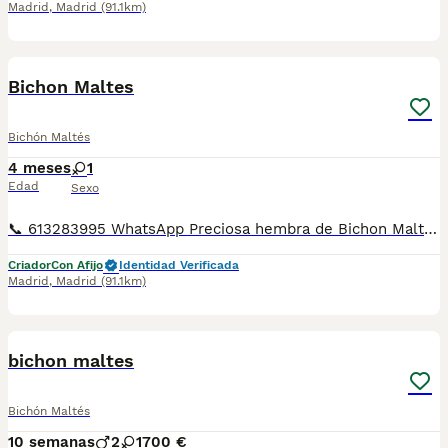
Madrid
,
Madrid
(91.1km)
18
Bichon Maltes
Bichón Maltés
4 meses
1
Edad
Sexo
📞 613283995 WhatsApp Preciosa hembra de Bichon Maltes de linea coreana , esta preciosidad es la de las fotos una maravilla de cachorrita criada en familia Entregamos nuestros pequeños cachorritos con todas las garantías y cuidados necesarios , disponemos de núcleo zoológico para crianza y venta de nuestros cachorros . ✅Desparasitaciones y vacunas correspondientes a su edad . ✅Cartilla de vacunación . ✅Revisiones veterinarias . ✅Garantías víricas de 15 días . ✅Garantías genéticas de un año . Seriedad , confianza y bienestar animal son nuestra prioridad . También ofrecemos transporte propio para nuestros pequeños cachorros a toda la península , el pago lo podéis hacer contra reembolso . (con coste adicional) . Mandamos a toda España . Disponemos de varias razas Si no esta la raza que queréis llámanos , intentaremos encontrártela , trabajamos con los mejores criadores de España .
Criador
Con Afijo
Identidad Verificada
Madrid
,
Madrid
(91.1km)
1
bichon maltes
Bichón Maltés
10 semanas
2
1
700 €