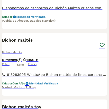
Disponemos de cachorros de Bichón Maltés criados con dedicación y supervisión desde el primer día. Se desarrollan en ambiente familiar, correctamente socializados y acostumbrados al trato diario, lo que favorece un carácter alegre, equilibrado y muy cariñoso. Padres de excelente calidad, tamaño pequeño y pelo blanco sedoso característico de la raza. Se entregan: • Desparasitados interna y externamente • Con mínimo dos vacunas • Pasaporte veterinario • Microchip • Contrato de venta y asesoramiento continuo Raza ideal como perro de compañía, muy adaptable, inteligente y perfecta para convivencia en familia o piso. Enviamos a toda España y gestionamos toda la documentación necesaria para Baleares y Canarias. Para más información, fotos actualizadas o formalizar reserva, contactar por teléfono o mensaje. Solo interesados responsables.
Criador
Identidad Verificada
Puebla de Alcocer
,
Badajoz
(129.6km)
8
Bichon maltés
Bichón Maltés
6 meses
1
1
950 €
Edad
Precio
Sexo
📞 613283995 WhatsApp Bichon maltés de línea coreana de los mas pequeñines un verdadero capricho . Entregamos nuestros pequeños cachorritos con todas las garantías y cuidados necesarios , disponemos de núcleo zoológico para crianza y venta de nuestros cachorros . ✅Desparasitaciones y vacunas correspondientes a su edad . ✅Cartilla de vacunación . ✅Revisiones veterinarias . ✅Garantías víricas de 15 días . ✅Garantías genéticas de un año . Seriedad , confianza y bienestar animal son nuestra prioridad . También ofrecemos transporte propio para nuestros pequeños cachorros a toda la península , el pago lo podéis hacer contra reembolso . (con coste adicional) . Mandamos a toda España . Disponemos de varias razas Si no esta la raza que queréis llámanos , intentaremos encontrártela , trabajamos con los mejores criadores de España .
Criador
Con Afijo
Identidad Verificada
Madrid
,
Madrid
(91.1km)
12
Bichon maltés toy