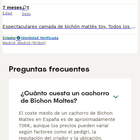
7 meses
1
Edad
Sexo
Espectaculares camada de bichón maltés toy. Todos los cachorritos se entregan con unos dos meses y medio de edad y sus vacunas correspondientes, desparasitados interna y externamente, con certificado de salud, y garantía tanto por enfermedad vírica como congénito genética. Posibilidad de entregar en toda España mediante transporte propio preparado para animales y con chofer privado. Los precios pueden variar según las características y morfología de cada cachorro. Añádenos al whats app o llámanos, y encantados atenderemos todas tus dudas y consultas. Teléfono / Whats app: 641 92 23 90
Criador
Identidad Verificada
Madrid
,
Madrid
(91.1km)
Preguntas frecuentes
¿Cuánto cuesta un cachorro
de Bichon Maltes?
El coste medio de un cachorro de Bichon
Maltes en España es de aproximadamente
736€, aunque los precios pueden variar
según factores como el pedigrí, la
reputación del criador y la ubicación.