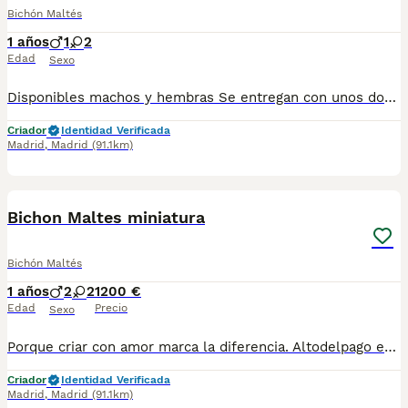
Bichón Maltés
1 años
1
2
Edad
Sexo
Disponibles machos y hembras Se entregan con unos dos meses y medio de edad y sus vacunas correspondientes, desparasitados, certificado de salud, garantías por escrito tanto por enfermedad vírica como congénito genética. Todos los cachorros son descendientes de las mejores líneas nacionales, criados por profesionales expertos. Se entregan en toda España con transporte propio de alta calidad preparado para animales, van en vehículo climatizado con chófer particular a cargo del comprador. Teléfono / Whats app: 641 92 23 90 Precio a partir de 1000€
Criador
Identidad Verificada
Madrid
,
Madrid
(91.1km)
4
Bichon Maltes miniatura
Bichón Maltés
1 años
2
2
1200 €
Edad
Precio
Sexo
Porque criar con amor marca la diferencia. Altodelpago es un criadero familiar donde cada perro recibe atención individual, socialización desde pequeño y el mejor entorno para desarrollarse. altodelpago.es · tlf 679 67 30 10
Criador
Identidad Verificada
Madrid
,
Madrid
(91.1km)