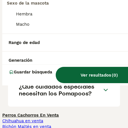
Sexo de la mascota
inteligentes, ideales para familias y
personas que buscan un compañero
Hembra
afectuoso y adaptable.
Macho
¿Cuánto cuesta un perro
Pomapoo?
Rango de edad
Generación
¿Cómo son los pomapoos?
Guardar búsqueda
Ver resultados
(
0
)
¿Qué cuidados especiales
necesitan los Pomapoos?
Perros Cachorros En Venta
Chihuahua en venta
Bichón Maltés en venta