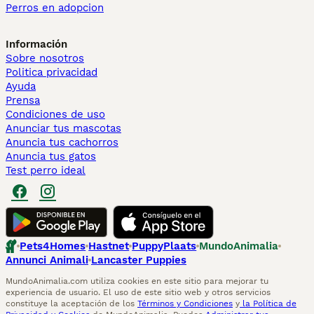
Perros en adopcion
Información
Sobre nosotros
Politica privacidad
Ayuda
Prensa
Condiciones de uso
Anunciar tus mascotas
Anuncia tus cachorros
Anuncia tus gatos
Test perro ideal
Pets4Homes
Hastnet
PuppyPlaats
MundoAnimalia
Annunci Animali
Lancaster Puppies
MundoAnimalia.com utiliza cookies en este sitio para mejorar tu
experiencia de usuario. El uso de este sitio web y otros servicios
constituye la aceptación de los
Términos y Condiciones
y
la Política de