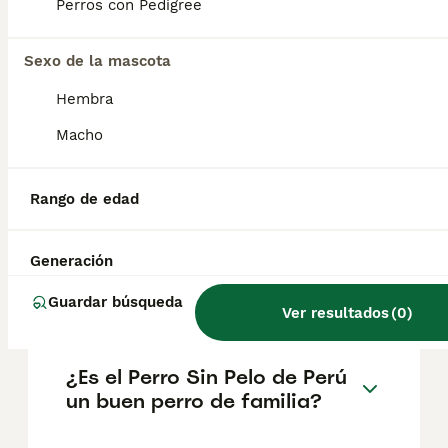
representaciones en la iconografía del
Perros con Pedigree
Antiguo Perú indicarían que su rol en la
sociedad era el de acompañante del ser
Sexo de la mascota
humano. Además, es considerado Patrimonio
Nacional según Resolución Ministerial N°
Hembra
346.
Macho
¿Qué raza de perro sin pelo
existe en Perú?
Rango de edad
Generación
¿Cuánto cuesta un perro
peruano en España?
Guardar búsqueda
Ver resultados
(
0
)
¿Es el Perro Sin Pelo de Perú
un buen perro de familia?