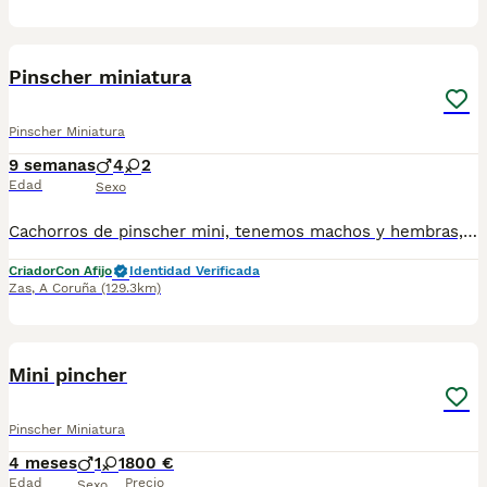
6
Pinscher miniatura
Pinscher Miniatura
9 semanas
4
2
Edad
Sexo
Cachorros de pinscher mini, tenemos machos y hembras, se entregan con pasaporte veterinario, sus vacunas y desparasitaciones es al día y microchip al nombre del futuro propietario. Se puede ver tanto la madre como el padre.
Criador
Con Afijo
Identidad Verificada
Zas
,
A Coruña
(129.3km)
1
Mini pincher
Pinscher Miniatura
4 meses
1
1
800 €
Edad
Precio
Sexo