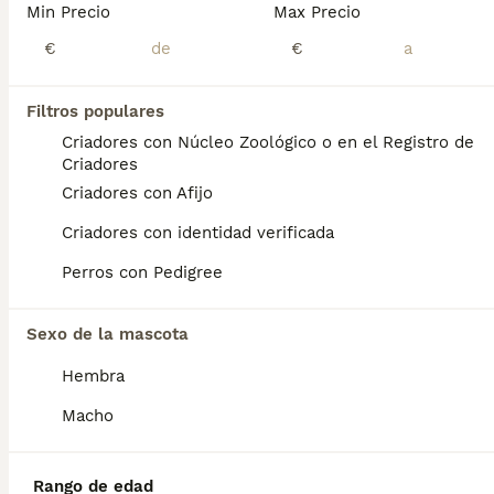
Min Precio
Max Precio
Mini Pinscher
€
€
Pinscher Miniatura
Filtros populares
9 semanas
1
1
600 €
Criadores con Núcleo Zoológico o en el Registro de
Edad
Precio
Sexo
Criadores
Criadores con Afijo
🐶❤️ ¡Preciosos cachorros Pinscher Miniatura disponibles! ❤️🐶 ✨ Alegres, inteligentes y muy cariñosos. 🏡 Ideales para compañía y vida en familia. 💖 Criados con dedicación para ofrecer cachorros sanos y sociables. 📸 Fotos y vídeos disponibles sin compromiso. 📲 Más información: 687 482 079 📍 Galicia, Madrid, Valencia, Barcelona, Sevilla, Almería, Pamplona y resto de España.
Criadores con identidad verificada
Criador
Identidad Verificada
Porriño
,
Pontevedra
(101km)
Perros con Pedigree
1
Sexo de la mascota
Pinscher
Hembra
Pinscher Miniatura
Macho
9 semanas
1
1
600 €
Edad
Precio
Sexo
Rango de edad