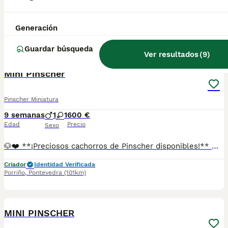
🐾🐶 **¡Encantadores cachorros de Pinscher disponibles!** 🐶🐾 ✨ Pequeños, llenos de vida y con un carácter maravilloso. Cachorros criados con mucho cariño y dedicación, acostumbrados al contacto diario y preparados para formar parte de un nuevo hogar. ❤️ El Pinscher es una raza muy especial: inteligente, valiente, juguetona y cariñosa. Un compañero fiel que llenará tu casa de alegría y momentos inolvidables. 🏡 Perfectos para familias o personas que buscan un perro pequeño con mucha personalidad y amor para ofrecer. 🩺 Se entregan con los cuidados veterinarios correspondientes según su edad y la documentación que les corresponda. 📸 Para más información, fotos o vídeos, contacta sin compromiso. 📞 **687482079** 📍 **Galicia, Madrid, Valencia, Barcelona, Sevilla, Almería, Pamplona.**
Criador
Identidad Verificada
Generación
Porriño
,
Pontevedra
(101km)
Guardar búsqueda
1
Ver resultados
(
9
)
Mini Pinscher
Pinscher Miniatura
9 semanas
1
1
600 €
Edad
Precio
Sexo
🐶❤️ **¡Preciosos cachorros de Pinscher disponibles!** ❤️🐶 ✨ Pequeños, elegantes y con una gran personalidad. Nuestros cachorros crecen en un entorno familiar, rodeados de cariño y cuidados para que se desarrollen felices y sociables. 💖 El Pinscher destaca por ser un perro inteligente, activo, cariñoso y muy fiel. A pesar de su pequeño tamaño, tiene un gran corazón y mucha alegría para compartir con su nueva familia. 🏡 Ideales para quienes buscan un compañero divertido, atento y lleno de energía. 🩺 Se entregan con los cuidados veterinarios correspondientes según su edad y la documentación que les corresponda. 📸 Solicita fotos, vídeos o más información sin compromiso. 📞 **687482079** 📍 **Galicia, Madrid, Valencia, Barcelona, Sevilla, Almería, Pamplona.**
Criador
Identidad Verificada
Porriño
,
Pontevedra
(101km)
1
MINI PINSCHER