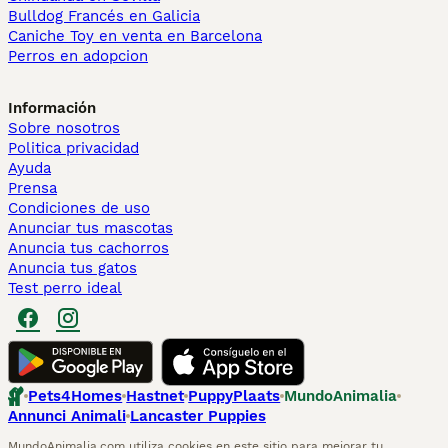
Bulldog Francés en Galicia
Caniche Toy en venta en Barcelona
Perros en adopcion
Información
Sobre nosotros
Politica privacidad
Ayuda
Prensa
Condiciones de uso
Anunciar tus mascotas
Anuncia tus cachorros
Anuncia tus gatos
Test perro ideal
Pets4Homes
Hastnet
PuppyPlaats
MundoAnimalia
Annunci Animali
Lancaster Puppies
MundoAnimalia.com utiliza cookies en este sitio para mejorar tu