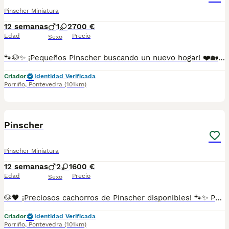
Pinscher Miniatura
12 semanas
1
2
700 €
Edad
Precio
Sexo
🐾🐶✨ ¡Pequeños Pinscher buscando un nuevo hogar! ❤️🏡 Estos adorables cachorros destacan por su carácter alegre, su gran inteligencia y esa personalidad tan especial que los hace únicos. 🥰 A pesar de su pequeño tamaño, son compañeros llenos de energía, cariño y fidelidad. 💕 🌟 Ideales para disfrutar de momentos inolvidables en familia. ✅ Criados con mucho mimo y dedicación. ✅ Se entregan con la edad adecuada. ✅ Desparasitados y con la documentación correspondiente según su edad. 📸 Fotos y vídeos disponibles sin compromiso. 📲 **Más información:** 687482079 📍 Galicia, Madrid, Valencia, Barcelona, Sevilla, Almería, Pamplona.
Criador
Identidad Verificada
Porriño
,
Pontevedra
(101km)
1
Pinscher
Pinscher Miniatura
12 semanas
2
1
600 €
Edad
Precio
Sexo
🐶🖤 ¡Preciosos cachorros de Pinscher disponibles! 🐾✨ Pequeños, activos y llenos de personalidad. ❤️ Los Pinscher destacan por ser perros inteligentes, valientes y muy cariñosos con su familia. Son compañeros ideales para quienes buscan un pequeño amigo con mucha energía y alegría. 🏡🥰 🌟 Una raza elegante, despierta y encantadora. ✅ Criados con mucho cariño y atención. ✅ Se entregan con la edad adecuada. ✅ Desparasitados y con la documentación correspondiente según su edad. 📸 Fotos y vídeos disponibles por WhatsApp sin compromiso. 📲 **Más información:** 687482079 📍 Galicia, Madrid, Valencia, Barcelona, Sevilla, Almería, Pamplona.
Criador
Identidad Verificada
Porriño
,
Pontevedra
(101km)