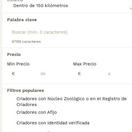
Distancia
Palabra clave
Encontramos 0 Perdiguero de Drente
Cachorros en venta en Agüimes, Las Palmas.
Si deseas exactamente esta búsqueda guarda tu 
búsqueda y espera el resultado perfecto:
0/100 caracteres
Guardar búsqueda
Precio
Min Precio
Max Precio
Preguntas frecuentes
€
€
Filtros populares
¿Cuánto vale un perro
Criadores con Núcleo Zoológico o en el Registro de
perdiguero?
Criadores
Criadores con Afijo
El coste de adquisición de esta raza puede
variar según factores como el pedigrí, la
Criadores con identidad verificada
reputación del criador y la ubicación