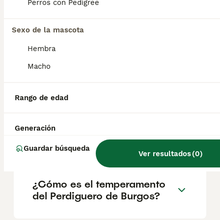
geográfica. Es fundamental acudir a
Perros con Pedigree
criadores responsables que garanticen la
salud y el bienestar de los animales.
Informarse bien y comparar opciones antes
Sexo de la mascota
de comprometerse siempre es la mejor
Hembra
decisión.
Macho
¿Cuánto cuesta un perro
perdiguero?
Rango de edad
Generación
¿Perro Perdiguero qué raza
es?
Guardar búsqueda
Ver resultados
(
0
)
¿Cómo es el temperamento
del Perdiguero de Burgos?