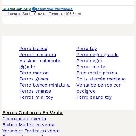
Criador
Con Afijo
Identidad Verificada
La Laguna
,
Santa Cruz de Tenerife
(103.8km)
perro blanco
perro toy
perros miniatura
perro negro grande
alaskan malamute
perro negro
gigante
perros merle
perro marron
blue merle perros
perros grises
spitz alemán mediano
perro blanco miniatura
venta de perros con
perros enanos
pedigree
perros mini toy
perro enano toy
Perros Cachorros En Venta
Chihuahua en venta
Bichón Maltés en venta
Yorkshire Terrier en venta