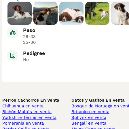
Esperanza de vida
11-13
Peso
28-33
25-30
Pedigree
No
Perros Cachorros En Venta
Gatos y Gatitos En Venta
Chihuahua en venta
Bosque de Noruega en ven
Bichón Maltés en venta
Británico en venta
Yorkshire Terrier en venta
Sphynx en venta
Pomerania en venta
Bengalí en venta
Border Collie en venta
Maine Coon en venta