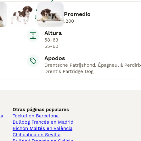
Agrandar
Precio Promedio
€800-€1,200
Altura
58-63
55-60
Apodos
Drentsche Patrijshond, Épagneul à Perdiri
Drent's Partridge Dog
Otras páginas populares
ta
Teckel en Barcelona
Bulldog Francés en Madrid
Bichón Maltés en València
Chihuahua en Sevilla
Bulldog Francés en Galicia