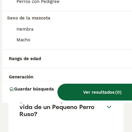
pueden variar según factores como el
Perros con Pedigree
pedigrí, la reputación del criador y la
ubicación.
Sexo de la mascota
Hembra
¿Cómo es el carácter de
Pequeno Perro Ruso?
Macho
Rango de edad
¿Cuáles son las ventajas y
desventajas de la raza
Pequeno Perro Ruso?
Generación
Guardar búsqueda
Ver resultados
(
0
)
¿Cuál es la esperanza de
vida de un Pequeno Perro
Ruso?