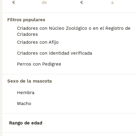
€
€
Preguntas frecuentes
Filtros populares
Criadores con Núcleo Zoológico o en el Registro de
Criadores
¿Cuánto cuesta un cachorro
Criadores con Afijo
de Pastor Del Caucaso?
Criadores con identidad verificada
El coste medio de un cachorro de Pastor Del
Caucaso en España es de aproximadamente
Perros con Pedigree
461€, aunque los precios pueden variar
según factores como el pedigrí, la
Sexo de la mascota
reputación del criador y la ubicación.
Hembra
¿Cómo es el carácter de
Macho
Pastor Del Caucaso?
Rango de edad
¿Cuáles son las ventajas y