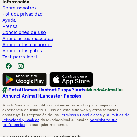
Información
Sobre nosotros
Politica privacidad
Ayuda
Prensa
Condiciones de uso
Anunciar tus mascotas
Anuncia tus cachorros
Anuncia tus gatos
Test perro ideal
Pets4Homes
Hastnet
PuppyPlaats
MundoAnimalia
Annunci Animali
Lancaster Puppies
MundoAnimalia.com utiliza cookies en este sitio para mejorar tu
experiencia de usuario. El uso de este sitio web y otros servicios
constituye la aceptación de los
Términos y Condiciones
y
la Política de
Privacidad y Cookies
de MundoAnimalia. Puedes
Administrar tus
preferencias
en cualquier momento.