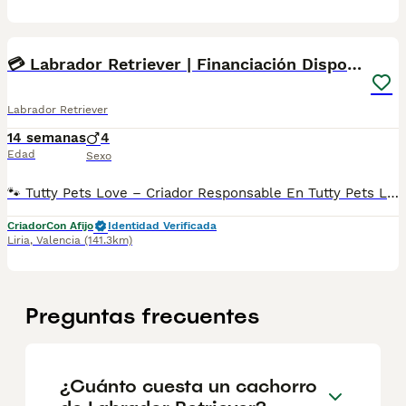
4
💳 Labrador Retriever | Financiación Disponible
Labrador Retriever
14 semanas
4
Edad
Sexo
🐾 Tutty Pets Love – Criador Responsable En Tutty Pets Love trabajamos con pasión y responsabilidad para ofrecer cachorros sanos, equilibrados y con todas las garantías. ✅ Vacunas correspondientes a su edad. ✅ Cartilla veterinaria. ✅ Desparasitación interna y externa. ✅ Pasaporte y microchip. ✅ Garantías víricas y congénitas. ✅ Contrato de compraventa sellado por la empresa. ✅ Envíos a toda la península (según kilometraje). ✅ Financiación personalizada de 6 a 48 meses, con y sin intereses. 💳 Financiación disponible. Consulta cómodas cuotas adaptadas a tus necesidades. 📞 672 515 514 WhatsApp y llamadas 🌐 www.tuttypetslove.es 🐶 Tutty Pets Love, donde nacen grandes compañeros.
Criador
Con Afijo
Identidad Verificada
Liria
,
Valencia
(141.3km)
Preguntas frecuentes
¿Cuánto cuesta un cachorro