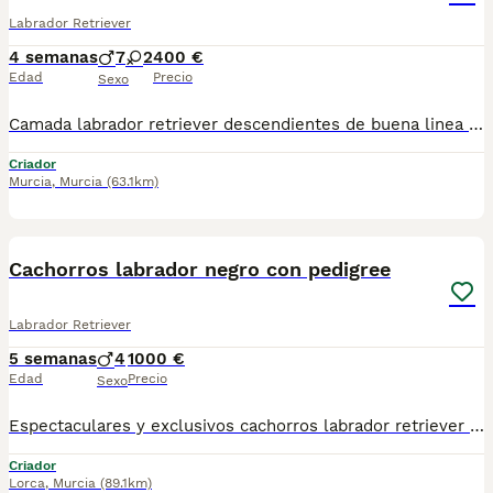
Labrador Retriever
4 semanas
7
2
400 €
Edad
Precio
Sexo
Camada labrador retriever descendientes de buena linea de belleza . La madre con genética del famoso criador Canisamicus y el padre del famoso criador, experto en líneas de campeonado Quinta das olarias de Portugal. Se entregan vacunados,desparasitados ,con cartilla, chip,contrato de compraventa garantia virica de 15 dias y revisiones veterinarias al dia. Abierto plazo de reservas
Criador
Murcia
,
Murcia
(63.1km)
2
1
Cachorros labrador negro con pedigree
Labrador Retriever
5 semanas
4
1000 €
Edad
Precio
Sexo
Espectaculares y exclusivos cachorros labrador retriever amarillos, de padres con excelentes pedigríes, morfología y carácter. Progenitores libres de displasia de cadera, codo y taras oculares. Máxima calidad. Padres con líneas de sangre helvet can, canis amicus, chablais y kowalski . Cría selecta responsable y en familia. Los cachorros se entregan con dos meses,pedigree LOE, microchip,pasaporte europeo sellado y firmado por veterinario, con dos vacunas, desparasitados interna y externamente. Garantía vírica de 7 días. Aporto copia del Pedigree de los padres. Se pueden ver los cachorros y los padres sin compromiso de compra alguna. Se admiten reservas. Fotos reales hechas en casa. Criador con afijo del FCI n. 23097… RETRIEVERCAN… Con núcleo zoológico n. ES300240540893. Speak English. Estamos en Lorca ( Murcia). Atiendo gustosamente por whatsapp o teléfono en el Mostrar número de teléfono. Un cordial saludo. Juan Antonio. Síguenos en Instagram. Disponible dos machos y una hembra con pedigree, para entrega inmediata.con tres vacunas listos para salir a la calle. Disponible dos machos negro para entrega final de agosto.
Criador
Lorca
,
Murcia
(89.1km)