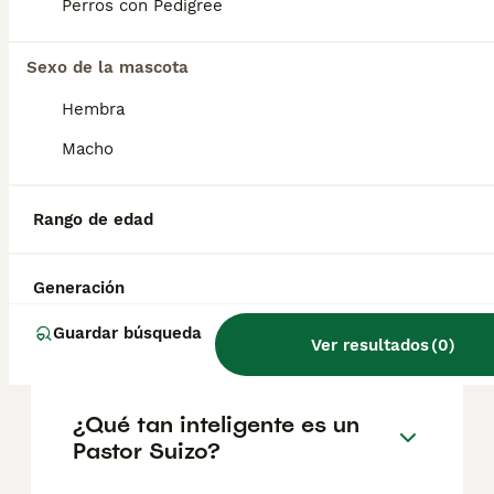
aproximadamente 757€, aunque los precios
Perros con Pedigree
pueden variar según factores como el
pedigrí, la reputación del criador y la
Sexo de la mascota
ubicación.
Hembra
¿Cuáles son las
Macho
enfermedades comunes del
pastor blanco suizo?
Rango de edad
¿Cuáles son las
Generación
características del pastor
Guardar búsqueda
blanco suizo?
Ver resultados
(
0
)
¿Qué tan inteligente es un
Pastor Suizo?