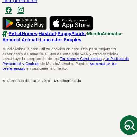
Test perro ideal
Pets4Homes
Hastnet
PuppyPlaats
MundoAnimalia
Annunci Animali
Lancaster Puppies
MundoAnimalia.com utiliza cookies en este sitio para mejorar tu
experiencia de usuario. El uso de este sitio web y otros servicios
constituye la aceptación de los
Términos y Condiciones
y
la Política de
Privacidad y Cookies
de MundoAnimalia. Puedes
Administrar tus
preferencias
en cualquier momento.
© Derechos de autor
2026
-
Mundoanimalia