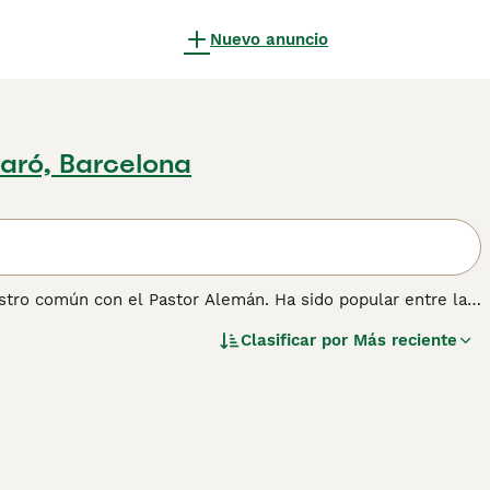
Nuevo anuncio
aró, Barcelona
stro común con el Pastor Alemán. Ha sido popular entre la
o de razas está disminuyendo lentamente. Estos
Clasificar por
Más reciente
s por ser ecuánimes y extremadamente amigables con los
sar mucho tiempo al aire libre al lado de su perro.
r información sobre esta raza de perro.