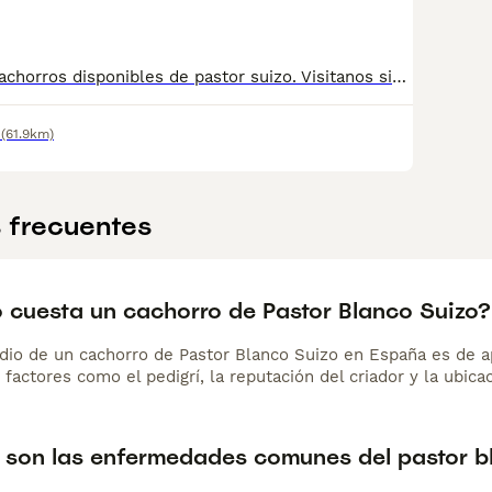
Proximamente cachorros disponibles de pastor suizo. Visitanos sin ningun tipo de compromiso gran exposicion de cachorros . Todos nuestros cachorros se entregan con las vacunas correspondientes a la edad y su microchip .Todas las garantias correspondientes
(61.9km)
 frecuentes
 cuesta un cachorro de Pastor Blanco Suizo?
dio de un cachorro de Pastor Blanco Suizo en España es de
 factores como el pedigrí, la reputación del criador y la ubicac
 son las enfermedades comunes del pastor b