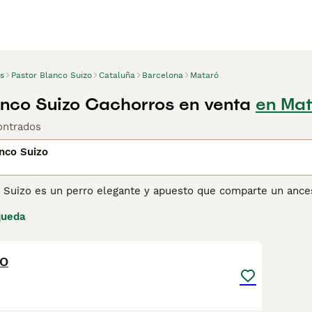
s
Pastor Blanco Suizo
Cataluña
Barcelona
Mataró
anco Suizo Cachorros en venta
en Mat
ontrados
nco Suizo
o Suizo es un perro elegante y apuesto que comparte un ance
 durante años, pero no tanto aquí en España, pues el númer
queda
rros, a menudo llamados Berger Blanc Suisse, son conocido
1
e son excelentes mascotas para las personas que disfrutan pa
ZO
ina de consejos de compra de Pastor Blanco Suizo
para obtene