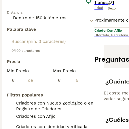
1 años
1
Edad
Sexo
Distancia
Palabra clave
Criador
Con Afijo
Olérdola
,
Barcelona
0/100 caracteres
Preguntas
Precio
Min Precio
Max Precio
¿Cuánto
€
€
El coste me
Filtros populares
variar según
Criadores con Núcleo Zoológico o en el
Registro de Criadores
Criadores con Afijo
¿Cuáles
Criadores con identidad verificada