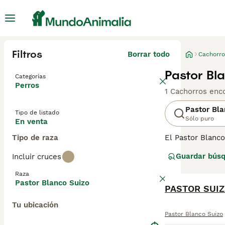
Filtros
Borrar todo
Cachorro
Pastor Bl
Categorías
Perros
1 Cachorros enc
Pastor Bla
Tipo de listado
Sólo puro
En venta
Tipo de raza
El Pastor Blanc
gente en Europa
Guardar bús
Incluir cruces
encantadores pe
niños, por lo qu
Raza
Pastor Blanco Suizo
Lee nuestra
PASTOR SUI
pág
Tu ubicación
Pastor Blanco Suizo