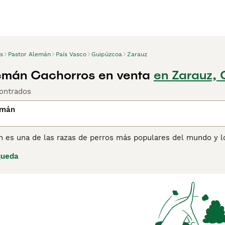
s
Pastor Alemán
País Vasco
Guipúzcoa
Zarauz
emán Cachorros en venta
en Zarauz,
ontrados
emán
n es una de las razas de perros más populares del mundo y 
 Pastor Alemán no solo es una excelente opción como perro de
queda
 Desde hace años, la raza ha sido utilizada por las fuerzas p
ejército gracias a su inteligencia, estado de alerta, resilienc
ina de consejos de compra de Pastor Alemán
para obtener inf