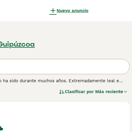
Nuevo anuncio
 Guipúzcoa
lo ha sido durante muchos años. Extremadamente leal e
 familia, sino también extremadamente versátil en el
Clasificar por
Más reciente
oliciales en muchos países, y también juegan un papel
ia, resistencia, confiabilidad y excepcionales habilidades de
ormación sobre esta raza de perro.