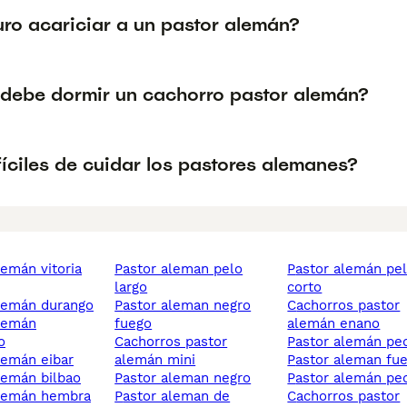
uro acariciar a un pastor alemán?
debe dormir un cachorro pastor alemán?
íciles de cuidar los pastores alemanes?
pastor aleman pelo
pastor alemán pelo
largo
corto
alemán durango
pastor aleman negro
cachorros pastor
fuego
alemán enano
o
cachorros pastor
pastor alemán p
alemán eibar
alemán mini
pastor aleman fu
alemán bilbao
pastor aleman negro
pastor alemán pe
alemán hembra
pastor aleman de
cachorros pastor