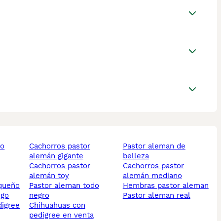
cachorros pastor
pastor aleman de
alemán gigante
belleza
cachorros pastor
cachorros pastor
alemán toy
alemán mediano
equeño
pastor aleman todo
hembras pastor aleman
ego
negro
pastor aleman real
digree
chihuahuas con
pedigree en venta