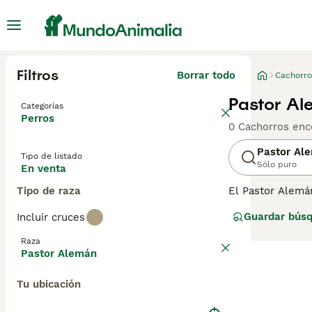
Filtros
Borrar todo
Cachorro
Pastor Al
Categorías
Perros
0 Cachorros enc
Pastor Al
Tipo de listado
Sólo puro
En venta
Tipo de raza
El Pastor Alemá
inteligente, el
Guardar bús
Incluir cruces
entorno laboral.
importante en el 
Raza
rastreo.
Pastor Alemán
Lee nuestra
pág
Tu ubicación