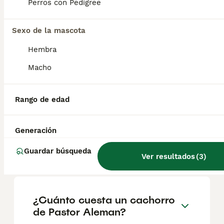
Perros con Pedigree
Cachorra pastor alemán Pedigree
Sexo de la mascota
Pastor Alemán
Hembra
4 meses
1
1800 €
Macho
Edad
Precio
Sexo
Excelente cachorra pastor 4 meses alemán (hembra) , línea belleza, pelo corto, negro fuego, padres, libres displasia, adn comprobado por Ceppa y canina, Se entrega con Loe, PEDIGRE PREMIUM microchip, vacunas, desparasitaciones Padres de excelente genética, buen carácter. Padre, hijo de GOOFY DE CABLICUM Madre hija de XENO DE CAVALCAN SOLO DISPONIBLE HEMBRA 4 meses
Rango de edad
Criador
Con Afijo
Porriño
,
Pontevedra
(50.2km)
Generación
Guardar búsqueda
Ver resultados
(
3
)
Preguntas frecuentes
¿Cuánto cuesta un cachorro
de Pastor Aleman?