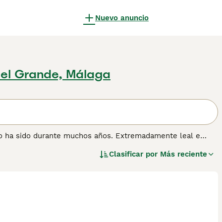
Nuevo anuncio
 el Grande, Málaga
lo ha sido durante muchos años. Extremadamente leal e
 familia, sino también extremadamente versátil en el
Clasificar por
Más reciente
oliciales en muchos países, y también juegan un papel
ia, resistencia, confiabilidad y excepcionales habilidades de
ormación sobre esta raza de perro.