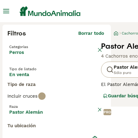
Filtros
Borrar todo
Cachorro
Pastor Al
Categorías
Perros
4 Cachorros enc
Pastor Al
Tipo de listado
Sólo puro
En venta
Tipo de raza
El Pastor Alemá
inteligente, el
Guardar bús
Incluir cruces
entorno laboral.
importante en el 
Raza
rastreo.
Pastor Alemán
PRO
Lee nuestra
pág
Tu ubicación