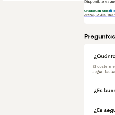
Criador
Con Afijo
I
Arahal
,
Sevilla
(100.
Preguntas
¿Cuánto
El coste me
según factor
¿Es bue
¿Es seg