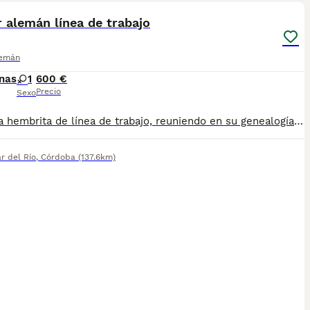
 alemán línea de trabajo
lemán
nas
1
600 €
Precio
Sexo
Preciosa hembrita de línea de trabajo, reuniendo en su genealogía los mejores perros de ring francés, knpv y igp Se entregan vacunados, chipados e inscritos en la Real sociedad canina de España Contacto por WhatsApp al 664 08 02 19
r del Río
,
Córdoba
(137.6km)