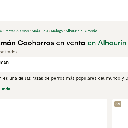
s
Pastor Alemán
Andalucía
Málaga
Alhaurín el Grande
emán Cachorros en venta
en Alhaurín
ontrados
emán
n es una de las razas de perros más populares del mundo y 
 Pastor Alemán no solo es una excelente opción como perro de
queda
 Desde hace años, la raza ha sido utilizada por las fuerzas p
ejército gracias a su inteligencia, estado de alerta, resilienc
PRO
ina de consejos de compra de Pastor Alemán
para obtener inf