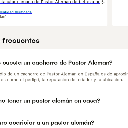
Disponible espectacular camada de Pastor Aleman de belleza negro fuego y negro sólido, se entregan a partir de los 50 días de edad con la primera vacuna, desparasitado y cartilla veterinaria, criados en ambiente familiar muy nobles y cariñosos. Más información al 607491090
dentidad Verificada
7km)
 frecuentes
 cuesta un cachorro de Pastor Aleman?
dio de un cachorro de Pastor Aleman en España es de aprox
es como el pedigrí, la reputación del criador y la ubicación.
no tener un pastor alemán en casa?
uro acariciar a un pastor alemán?