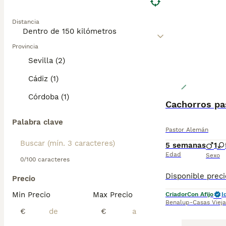
Distancia
Provincia
Sevilla (2)
Cádiz (1)
Córdoba (1)
Cachorros pa
Palabra clave
Pastor Alemán
5 semanas
1
Edad
Sexo
0/100 caracteres
Precio
Min Precio
Max Precio
Criador
Con Afijo
I
Benalup-Casas Vieja
€
€