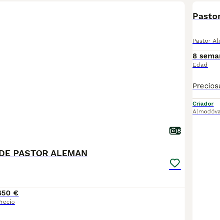
Pastor
Pastor A
8 sema
Edad
Criador
Almodóva
8
DE PASTOR ALEMAN
650 €
recio