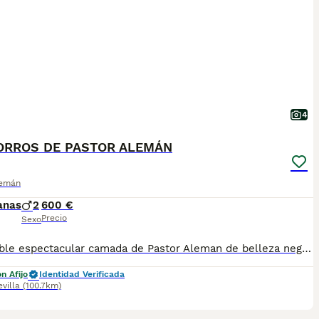
4
ORROS DE PASTOR ALEMÁN
lemán
anas
2
600 €
Precio
Sexo
Disponible espectacular camada de Pastor Aleman de belleza negro fuego y negro sólido, se entregan a partir de los 50 días de edad con la primera vacuna, desparasitado y cartilla veterinaria, criados en ambiente familiar muy nobles y cariñosos. Más información al 607491090
n Afijo
Identidad Verificada
evilla
(100.7km)
1