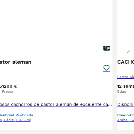
6
stor aleman
CACH
Pastor A
5
1200 €
12 sem
Precio
Edad
Disponible preciosos cachorros de pastor alemán de excelente calidad, muy pigmentados y destacada línea de sangre. Hijos de Xenoa de Xamberi y koto de Auringis, ambos progenitores libres de displasia, criados en ambiente familiar. Para más información, fotografías o reservas, contactar por mensaje privado o telefónico.
dentidad Verificada
Criador
Co
s
,
Cádiz
(104.5km)
Arahal
,
S