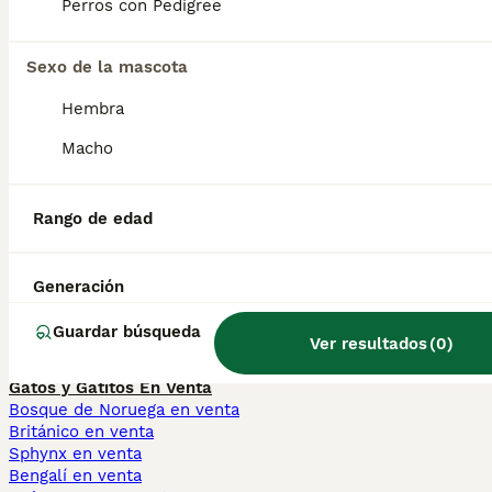
Perros con Pedigree
mastín español san
español leonado
isidro
cachorros mastín
mastín español calpe
español gigante
Sexo de la mascota
mastín español alicante
mastín español
mastín español san
pequeño
Hembra
vicente del raspeig
Macho
Perros Cachorros En Venta
Chihuahua en venta
Rango de edad
Bichón Maltés en venta
Yorkshire Terrier en venta
Pomerania en venta
Border Collie en venta
Generación
Teckel en venta
Caniche Toy en venta
Guardar búsqueda
Ver resultados
(
0
)
Gatos y Gatitos En Venta
Bosque de Noruega en venta
Británico en venta
Sphynx en venta
Bengalí en venta