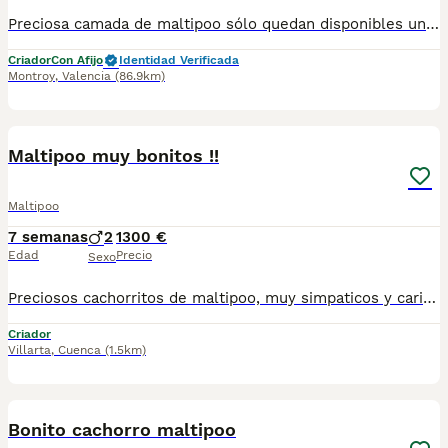
Preciosa camada de maltipoo sólo quedan disponibles un macho y dos hembras . Se entregan con sus vacunas al día y desparacitados .
Criador
Con Afijo
Identidad Verificada
Montroy
,
Valencia
(86.9km)
3
1
Maltipoo muy bonitos !!
Maltipoo
7 semanas
2
1300 €
Edad
Precio
Sexo
Preciosos cachorritos de maltipoo, muy simpaticos y cariñosos, se entregarán una vez estén listos para marcharse con sus nuevas familias. Criados con mucho cariño tienen un maravilloso carácter muy juguetones y cariñosos Si quieres saber más sobre estos simpáticos cachorritos pídenos información sin ningun compromiso. Un saludo
Criador
Villarta
,
Cuenca
(1.5km)
1
PRO
Bonito cachorro maltipoo