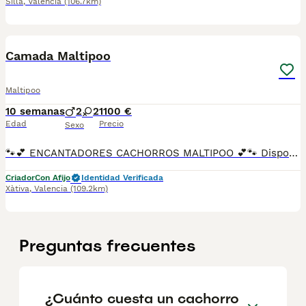
Silla
,
Valencia
(106.7km)
10
Camada Maltipoo
Maltipoo
10 semanas
2
2
1100 €
Edad
Precio
Sexo
🐾💕 ENCANTADORES CACHORROS MALTIPOO 💕🐾 Disponibles preciosos cachorros de Maltipoo, criados en un entorno familiar y atendidos desde su nacimiento con dedicación y los mejores cuidados. ✨ Nuestros pequeños destacan por su carácter dulce, sociable y cariñoso, siendo una opción ideal para familias, parejas o personas que buscan un compañero alegre y muy apegado a sus dueños. ✅ Pedigree ✅ Vacunados según su edad ✅ Desparasitados ✅ Revisión veterinaria ✅ Cartilla sanitaria ✅ Núcleo Zoológico autorizado ✅ Socialización temprana 🏆 Los padres proceden de excelentes líneas y participan en exposiciones caninas, obteniendo muy buenas calificaciones por su calidad, estructura y temperamento equilibrado. 🏡 Criados dentro del hogar, acostumbrados a los sonidos cotidianos y al contacto diario con personas para favorecer una adaptación sencilla a su nueva familia. 🐶 Inteligentes y fáciles de educar. 🐶 Muy afectuosos y juguetones. 🐶 Ideales para convivencia en familia. 💶 Precio: 🐾 Machos: 1.100 € 🐾 Hembras: 1.200 € 📸 Disponemos de fotografías y vídeos actualizados de los cachorros y sus progenitores. 📩 Contacta con nosotros para más información o para reservar tu cachorro. Buscamos hogares responsables donde nuestros pequeños continúen recibiendo el cariño y la atención que merecen.
Criador
Con Afijo
Identidad Verificada
Xàtiva
,
Valencia
(109.2km)
Preguntas frecuentes
¿Cuánto cuesta un cachorro