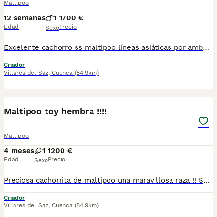
Maltipoo
12 semanas
1
1700 €
Edad
Precio
Sexo
Excelente cachorro ss maltipoo líneas asiáticas por ambos papás, con unos rasgos asiáticos muy bonitos tiene una expresión de carita huapisima con una solidificada de tonalidades muy bonitas en el manto de pelo con una calidad y cantidad de pelo muy bonita igualmente. Este cachorrito se entregará una vez tenga toda la vacunación completa de cachorrito. Tiene un maravilloso carácter un verdadero encanto de cachorrito no dudes en consultarnos estaremos encantados de poderte ayudar,. Un saludo
Criador
Villares del Saz
,
Cuenca
(84.9km)
7
1
Maltipoo toy hembra !!!!
Maltipoo
4 meses
1
1200 €
Edad
Precio
Sexo
Preciosa cachorrita de maltipoo una maravillosa raza !! Son muy inteligentes aprenden muy deprisa son realmente cariñosos con un maravilloso carácter . Tamaño muy pequeño no creemos que pueda llegar a tres kilos de adulta tendrá un tamaño muy bonito de adulta. Es una de las razas que no tienen tampoco muda de pelo no se les cae nada de pelito. Para más información sobre esta preciosa cachorrita no dudes en consultamos estaremos encantados de poderte ayudar, un saludo
Criador
Villares del Saz
,
Cuenca
(84.9km)