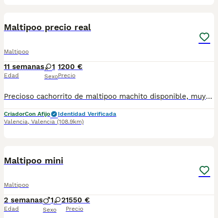
6
1
Maltipoo precio real
Maltipoo
11 semanas
1
1200 €
Edad
Precio
Sexo
Precioso cachorrito de maltipoo machito disponible, muy muy pequeño de tamaño en adulto. Madre bichon maltes y padre caniche toy rojo línea asiatica. Solo queda este cachorrito de la camada. Estamos en la comunidad valenciana en rojales. Se puede recoger personalmente con cita previa en las instalaciones. Hacemos envíos solo en España con empresa especializada en transporte de mascotas.
Criador
Con Afijo
Identidad Verificada
Valencia
,
Valencia
(108.9km)
2
Maltipoo mini
Maltipoo
2 semanas
1
2
1550 €
Edad
Precio
Sexo