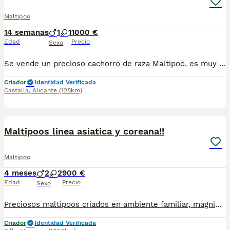
Maltipoo
14 semanas
1
1
1000 €
Edad
Precio
Sexo
Se vende un precioso cachorro de raza Maltipoo, es muy bonito y està muy educado. Se entrega con las vacunas al dia, desparasitado, con chip y garantía vírica.
Criador
Identidad Verificada
Castalla
,
Alicante
(128km)
2
3
Maltipoos linea asiatica y coreana!!
Maltipoo
4 meses
2
2
900 €
Edad
Precio
Sexo
Preciosos maltipoos criados en ambiente familiar, magnificas instalaciones y muy bien sociabilizados🥰 maltipoos de las mejores lineas coreanas y asiaticas! Estamos cerca de Benidorm, Alicante, Castellon, Denia, Valencia, Madrid, Barcelona. 627/88/78/27 Nuestros peques se entregan vacunados, desparasitados, con microchip y pasaporte, con informe veterinario de salud, garantia virica y genética por escrito y pedigree opcional. 💯ATENCIÓN PERSONALIZADA💯 TELEFONO Y WHATSAPP 627/88/78/27, Si buscas exclusividad y calidad en todos los aspectos escribenos para mas info y no dudes en contactar con nosotros! Te atenderemos las 24h dia, los 365 dias del año!😄 OJO!🫱Los precios siempre serán variables segun fisionomia, sexo y color. Siguenos en Facebook y tiktok! Web Alelenellminiaturas.com OJO☝️Precios desde 1000e depende de sexo, color y fisionomia del ejemplar!
Criador
Identidad Verificada