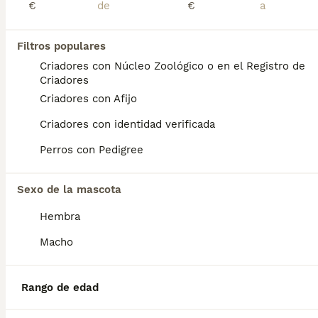
€
€
Perros Cachorros En Venta
Chihuahua en venta
Bichón Maltés en venta
Filtros populares
Yorkshire Terrier en venta
Criadores con Núcleo Zoológico o en el Registro de
Pomerania en venta
Criadores
Border Collie en venta
Criadores con Afijo
Teckel en venta
Caniche Toy en venta
Criadores con identidad verificada
Perros con Pedigree
Gatos y Gatitos En Venta
Bosque de Noruega en venta
Británico en venta
Sexo de la mascota
Sphynx en venta
Bengalí en venta
Hembra
Maine Coon en venta
Persa en venta
Macho
Otras páginas populares
Rango de edad
Teckel en Barcelona
Bulldog Francés en Madrid