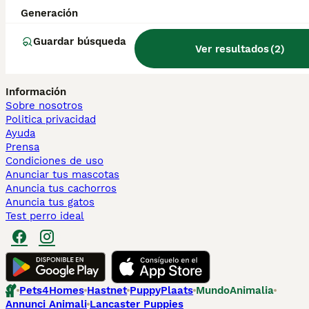
Bichón Maltés en València
Generación
Chihuahua en Sevilla
Bulldog Francés en Galicia
Guardar búsqueda
Caniche Toy en venta en Barcelona
Ver resultados
(
2
)
Perros en adopcion
Información
Sobre nosotros
Politica privacidad
Ayuda
Prensa
Condiciones de uso
Anunciar tus mascotas
Anuncia tus cachorros
Anuncia tus gatos
Test perro ideal
Pets4Homes
Hastnet
PuppyPlaats
MundoAnimalia
Annunci Animali
Lancaster Puppies