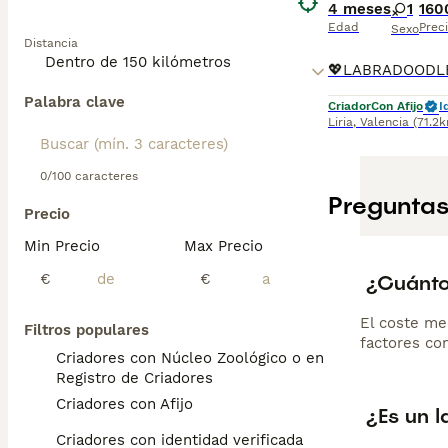
Originario de A
4 meses
1
160
ondulados en he
Edad
Prec
Sexo
Distancia
11 kg),
Labradoo
en roles de tera
altamente entre
Palabra clave
generación: mien
Criador
Con Afijo
I
Liria
,
Valencia
(71.2
Multigeneraciona
naturaleza genti
activas que prop
0/100 caracteres
Preguntas
Lee nuestra pág
Precio
Min Precio
Max Precio
¿Cuánto
€
€
El coste me
Filtros populares
factores com
Criadores con Núcleo Zoológico o en el
Registro de Criadores
Criadores con Afijo
¿Es un 
Criadores con identidad verificada