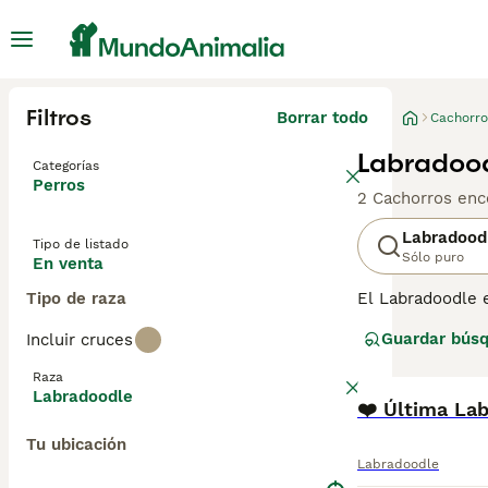
Filtros
Borrar todo
Cachorro
Labradood
Categorías
Perros
2 Cachorros enc
Labradood
Tipo de listado
Sólo puro
En venta
Tipo de raza
El Labradoodle e
amigable y cuali
Guardar bús
Incluir cruces
necesidades de 
rizado, aunque 
Raza
pelajes ondulado
Labradoodle
hipoalergénicas,
❤️ Última Lab
Labradoodles Mu
Tu ubicación
tipo lana o vel
Labradoodle