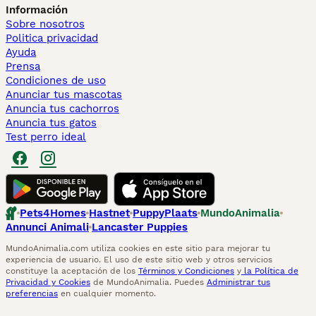
Información
Sobre nosotros
Politica privacidad
Ayuda
Prensa
Condiciones de uso
Anunciar tus mascotas
Anuncia tus cachorros
Anuncia tus gatos
Test perro ideal
Pets4Homes
Hastnet
PuppyPlaats
MundoAnimalia
Annunci Animali
Lancaster Puppies
MundoAnimalia.com utiliza cookies en este sitio para mejorar tu
experiencia de usuario. El uso de este sitio web y otros servicios
constituye la aceptación de los
Términos y Condiciones
y
la Política de
Privacidad y Cookies
de MundoAnimalia. Puedes
Administrar tus
preferencias
en cualquier momento.