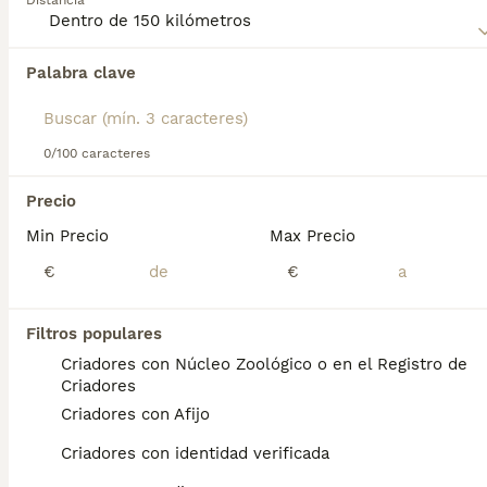
Distancia
Lee nuestra
página de consejos de compra de
Affenpinscher
para obtener información sobre esta raza de
Palabra clave
Encontramos 0 Affenpinscher Cachorros en
perro.
venta en Játiva, Valencia.
Si deseas exactamente esta búsqueda guarda tu 
búsqueda y espera el resultado perfecto:
0/100 caracteres
Guardar búsqueda
Precio
Min Precio
Max Precio
Preguntas frecuentes
€
€
Filtros populares
¿Cuánto cuesta un cachorro
Criadores con Núcleo Zoológico o en el Registro de
de Affenpinscher?
Criadores
Criadores con Afijo
El coste medio de un cachorro de
Affenpinscher en España es de
Criadores con identidad verificada
aproximadamente 428€, aunque los precios