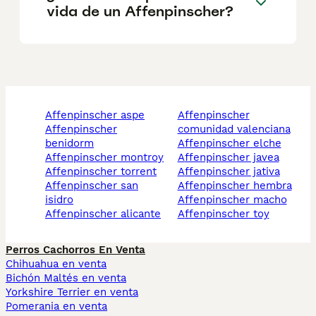
vida de un Affenpinscher?
affenpinscher aspe
affenpinscher
affenpinscher
comunidad valenciana
benidorm
affenpinscher elche
affenpinscher montroy
affenpinscher javea
affenpinscher torrent
affenpinscher jativa
affenpinscher san
affenpinscher hembra
isidro
affenpinscher macho
affenpinscher alicante
affenpinscher toy
Perros Cachorros En Venta
Chihuahua en venta
Bichón Maltés en venta
Yorkshire Terrier en venta
Pomerania en venta