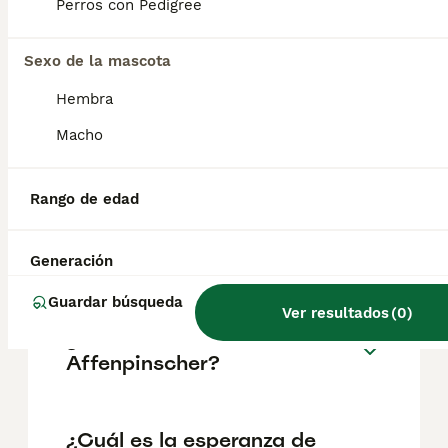
pueden variar según factores como el
Perros con Pedigree
pedigrí, la reputación del criador y la
ubicación.
Sexo de la mascota
Hembra
¿Cómo es el carácter de
Affenpinscher?
Macho
Rango de edad
¿Cuáles son las ventajas y
desventajas de la raza
Affenpinscher?
Generación
Guardar búsqueda
Ver resultados
(
0
)
¿Qué tamaño tiene un
Affenpinscher?
¿Cuál es la esperanza de