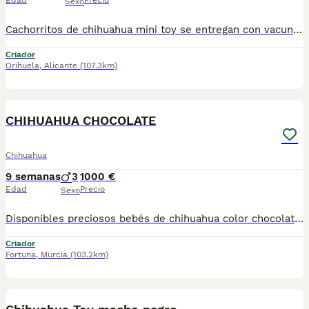
Edad
Precio
Sexo
Cachorritos de chihuahua mini toy se entregan con vacuna cartilla desparasitación y garantía. Somos un centro canino especializado en cría y adiestramiento canino teléfono de contacto 620-140808
Criador
Orihuela
,
Alicante
(107.3km)
3
CHIHUAHUA CHOCOLATE
Chihuahua
9 semanas
3
1000 €
Edad
Precio
Sexo
Disponibles preciosos bebés de chihuahua color chocolate, criados con muchísimo amor y dedicación. Ejemplares de gran calidad, con excelente morfología, carácter equilibrado y líneas seleccionadas. 🐾 Criados en ambiente familiar 🐾 Sociabilizados y acostumbrados al día a día 🐾 Entregados con sus revisiones veterinarias al día Buscamos familias responsables que valoren su calidad y bienestar ❤️ Si buscas un compañero único y especial, no dudes en contactar para más información 📩
Criador
Fortuna
,
Murcia
(103.2km)
12