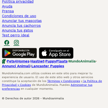
Politica privacidad
Ayuda
Prensa
Condiciones de uso
Anunciar tus mascotas
Anuncia tus cachorros
Anuncia tus gatos
Test perro ideal
Pets4Homes
Hastnet
PuppyPlaats
MundoAnimalia
Annunci Animali
Lancaster Puppies
MundoAnimalia.com utiliza cookies en este sitio para mejorar tu
experiencia de usuario. El uso de este sitio web y otros servicios
constituye la aceptación de los
Términos y Condiciones
y
la Política de
Privacidad y Cookies
de MundoAnimalia. Puedes
Administrar tus
preferencias
en cualquier momento.
© Derechos de autor
2026
-
Mundoanimalia