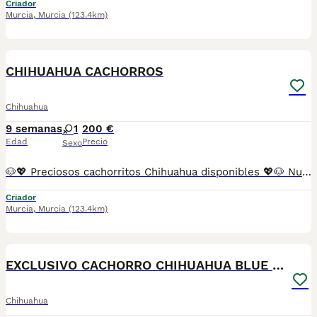
Criador
Murcia
,
Murcia
(123.4km)
6
CHIHUAHUA CACHORROS
Chihuahua
9 semanas
1
200 €
Edad
Precio
Sexo
🐶💖 Preciosos cachorritos Chihuahua disponibles 💖🐶 Nuestros pequeños crecen en un ambiente familiar 🏡, rodeados de cariño, cuidados y atención desde el primer día. Están perfectamente socializados y acostumbrados al contacto con personas, lo que les ayuda a desarrollar un carácter alegre, cariñoso y equilibrado. 🥰 ✨ Disponemos de ejemplares de pelo corto y pelo largo, en distintos colores y con excelentes características de la raza. 📋 Los cachorros se entregan con: ✅ Vacunas correspondientes a su edad ✅ Desparasitaciones al día ✅ Revisión veterinaria completa 🩺 ✅ Cartilla sanitaria ✅ Microchip incluido ✅ Contrato de garantía 📍 Puedes venir a conocerlos sin ningún compromiso. Estaremos encantados de enseñarte a nuestros pequeños y resolver cualquier duda. 🐾 📸 Fotografías 100% reales de nuestros cachorros. No utilizamos imágenes de internet ni somos multicriadero. 🚚 Envíos disponibles a toda España mediante transporte especializado para mascotas. RESERVA MÍNIMA 200€ 📞 Información y reservas por teléfono o WhatsApp 💖 Pequeños en tamaño, pero enormes en cariño. Nuestros Chihuahua están listos para llenar su nuevo hogar de alegría, compañía y momentos inolvidables. 🐶✨
Criador
Murcia
,
Murcia
(123.4km)
4
EXCLUSIVO CACHORRO CHIHUAHUA BLUE TRICOLOR ✨🐶
Chihuahua