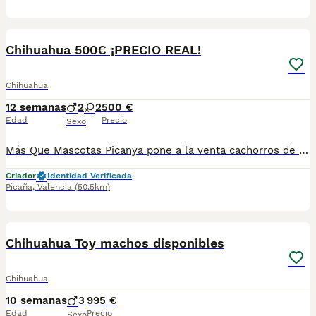
3
Chihuahua 500€ ¡PRECIO REAL!
Chihuahua
12 semanas
2
2
500 €
Edad
Precio
Sexo
Más Que Mascotas Picanya pone a la venta cachorros de Chihuahua . Se entran vacunados, desparasitados interna y externamente, cartilla sanitaria y garantía por escrito. Para más información de los cachorros ponerse en contacto al 640661289 Plaza España 4, Picanya
Criador
Identidad Verificada
Picaña
,
Valencia
(50.5km)
10
Chihuahua Toy machos disponibles
Chihuahua
10 semanas
3
995 €
Edad
Precio
Sexo