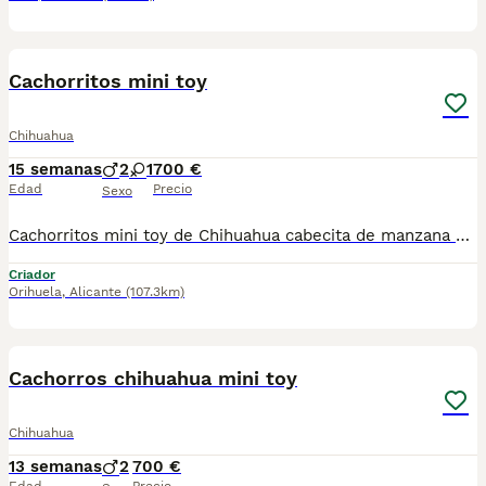
4
Cachorritos mini toy
Chihuahua
15 semanas
2
1
700 €
Edad
Precio
Sexo
Cachorritos mini toy de Chihuahua cabecita de manzana se entregan con vacuna cartilla desparasitación y garantía. Puedes venir a verlos sin compromiso , teléfono de contacto 620 140808 un macho setecientos hembras setecientos cincuenta
Criador
Orihuela
,
Alicante
(107.3km)
6
Cachorros chihuahua mini toy
Chihuahua
13 semanas
2
700 €