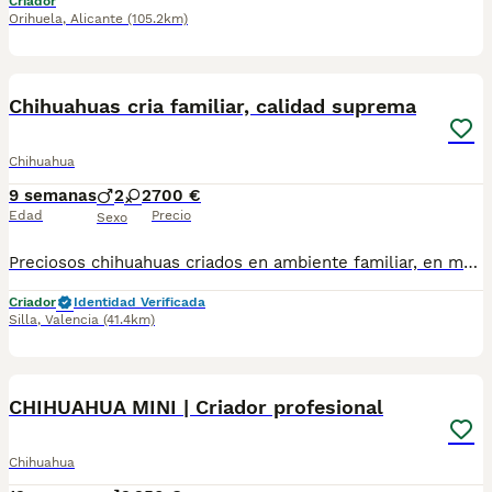
Criador
Orihuela
,
Alicante
(105.2km)
4
Chihuahuas cria familiar, calidad suprema
Chihuahua
9 semanas
2
2
700 €
Edad
Precio
Sexo
Preciosos chihuahuas criados en ambiente familiar, en magnificas instalaciones y muy bien sociabilizados🥰 Chihuahuas de las mejores lineas y colores, blancos, azules, blancos y azules, chocolates, canelas, bicolores, lila, etc. Estamos cerca de Benidorm, Alicante, Castellon, Denia, Valencia, Madrid, Barcelona. 627/88/78/27 Nuestros peques se entregan vacunados, desparasitados, con microchip y pasaporte, con informe veterinario de salud, garantia virica y genética por escrito y pedigree opcional. 💯ATENCIÓN PERSONALIZADA💯 TELEFONO Y WHATSAPP 627887827. Si buscas exclusividad y calidad en todos los aspectos escribenos para mas info, no dudes en contactar con nosotros! Te atenderemos las 24h dia, los 365 dias del año!😄 OJO!🫱Los precios siempre serán variables segun fisionomia, sexo y color. Siguenos en Facebook y tiktok! Web Alelenellminiaturas.com OJO☝️Precios desde 700e depende de sexo, color y fisionomia del ejemplar!
Criador
Identidad Verificada
Silla
,
Valencia
(41.4km)
1
CHIHUAHUA MINI | Criador profesional
Chihuahua