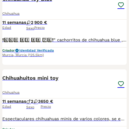
Chihuahua
11 semanas
2
900 €
Edad
Precio
Sexo
❗6️⃣6️⃣0️⃣ 8️⃣3️⃣ 8️⃣8️⃣ 7️⃣6️⃣❗“ cachorritos de chihuahua blue , entregamos vacunados desparasitados con cartilla veterinaria, microchip y contrato de garantia de compra..”
Criador
Identidad Verificada
Murcia
,
Murcia
(125.5km)
8
1
Chihuahuitos mini toy
Chihuahua
11 semanas
2
3
650 €
Edad
Precio
Sexo
Espectaculares chihuahuas minis de varios colores, se entregan con vacuna cartilla desparasitación y garantía. Tenemos chihuahuas desde 650 hasta 800. Somos un centro canino especializado. CENTRO CANINO LOS SINSOLA TEL 620 14 08 08 ANGEL