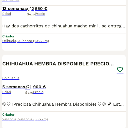
13 semanas
2
650 €
Edad
Precio
Sexo
Hay dos cachorritos de chihuahua macho mini , se entregan con vacuna , cartilla , desparasitación y garantía ....somos un centro canino especializado en cría y adiestramiento Tel 620 14 08 08
Criador
Orihuela
,
Alicante
(105.2km)
6
CHIHUAHUA HEMBRA DISPONIBLE PRECIOSA
Chihuahua
5 semanas
1
900 €
Edad
Precio
Sexo
🐶🤍 ¡Preciosa Chihuahua Hembra Disponible! 🤍🐶 💕 Esta preciosa Chihuahua hembra de color blanco está lista para encontrar una familia responsable que la quiera para toda la vida. 🏡 Criada en un ambiente familiar, con mucho cariño y atención desde el primer día. Es una cachorrita muy sociable, juguetona y acostumbrada al contacto con personas. 📸 Fotos y vídeos 100% reales e individuales de la cachorrita para que puedas verla con total confianza. ✅ Se entrega con: 💉 Vacuna correspondiente a su edad. 📖 Cartilla sanitaria. 💊 Desparasitada. 🩺 Revisada por veterinario. 🚚 Envíos a toda España 🇪🇸 mediante transporte especializado para mascotas, con todas las garantías. 📩 Si quieres más información, fotos, vídeos o reservarla, escríbenos sin compromiso. ¡Estaremos encantados de ayudarte a conocer a tu nueva mejor amiga! 🐾❤️
Criador
Valencia
,
Valencia
(55.2km)