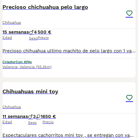
Precioso chichuahua pelo largo
Chihuahua
15 semanas
4
500 €
Edad
Precio
Sexo
Precioso chihuahua ultimo machito de pelo largo con 1 vacunas y desparasitacion Criado en ambiente familiar
Criador
Con Afijo
Valencia
,
Valencia
(55.2km)
11
Chihuahuas mini toy
Chihuahua
11 semanas
3
1
650 €
Edad
Precio
Sexo
Espectaculares cachorritos mini toy , se entregan con vacuna cartilla desparasitación y garantía. Somos un centro canino especializado en cría y adiestramiento CENTRO CANINO LOS SINSOLA TEL 620 14 08 08 ANGEL