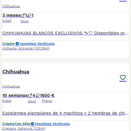
Chihuahua
3 meses
1
1
Edad
Sexo
CHIHUAHUAS BLANCOS EXCLUSIVOS 🐾🤍 Disponibles preciosos cachorros Chihuahua de color blanco, criados con mucho cariño y atención. Cachorros sanos, sociables y acostumbrados al contacto diario. Se entregan con las revisiones veterinarias correspondientes, cartilla sanitaria al día, microchip y garantía veterinaria. Una raza ideal para compañía por su tamaño reducido, inteligencia y carácter cariñoso. ✅ Reserva abierta ✅ Excelente línea y belleza ✅ Seguimiento y asesoramiento ✅ Entrega responsable Si buscas un Chihuahua especial, elegante y de gran calidad, ponte en contacto para más información, fotos y vídeos actualizados. Solo personas realmente interesadas.
Criador
Identidad Verificada
Orihuela
,
Alicante
(107.3km)
5
Chihuahua
Chihuahua
10 semanas
4
1
650 €
Edad
Precio
Sexo
Excelentes ejemplares de 4 machitos y 2 hembras de chihuahua. Se entregan con vacunas según edad, desparasitados, pedigree, criados en ambiente familiar. Desde 650€ dependiendo sexo y morfología.
Criador
Con Afijo
Identidad Verificada
Enguera
,
Valencia
(22km)