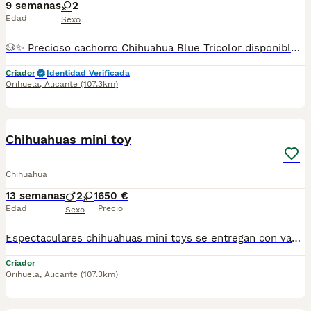
9 semanas
2
Edad
Sexo
🐶✨ Precioso cachorro Chihuahua Blue Tricolor disponible. Un ejemplar muy especial, con un color espectacular, excelente carácter y una belleza que no pasa desapercibida. ✔️ Criado con cariño y atención. ✔️ Muy sociable y acostumbrado al contacto diario. ✔️ Ideal como mascota de compañía. ✔️ Excelente morfología y gran calidad. Si buscas un Chihuahua exclusivo, pequeño y encantador, esta es una oportunidad única. 📩 Para más información, fotos, vídeos y precio, contacta sin compromiso.
Criador
Identidad Verificada
Orihuela
,
Alicante
(107.3km)
7
Chihuahuas mini toy
Chihuahua
13 semanas
2
1
650 €
Edad
Precio
Sexo
Espectaculares chihuahuas mini toys se entregan con vacuna cartilla desparasitación y garantía somos un centro especializado en cría y adiestramiento canino teléfono contacto 620 14 0808
Criador
Orihuela
,
Alicante
(107.3km)
10