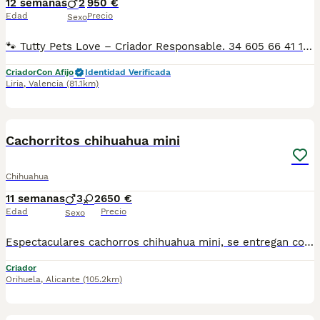
12 semanas
2
950 €
Edad
Precio
Sexo
🐾 Tutty Pets Love – Criador Responsable. 34 605 66 41 16 Whastapp y llamadas En Tutty Pets Love trabajamos con pasión y responsabilidad para ofrecer cachorros sanos, equilibrados y con todas las garantías. ✅ Vacunas correspondientes a su edad. ✅ Cartilla veterinaria. ✅ Desparasitación interna y externa. ✅ Pasaporte y microchip. ✅ Garantías víricas y congénitas. ✅ Contrato de compraventa sellado por la empresa. ✅ Envíos a toda la península (según kilometraje). ✅ Financiación personalizada de 6 a 48 meses, con y sin intereses. 💳 Financiación disponible. Consulta cómodas cuotas adaptadas a tus necesidades. 📞 34 605 66 41 16 Whastapp y llamadas 🌐 www.tuttypetslove.es 🐶 Tutty Pets Love, donde nacen grandes compañeros.
Criador
Con Afijo
Identidad Verificada
Liria
,
Valencia
(81.1km)
8
Cachorritos chihuahua mini
Chihuahua
11 semanas
3
2
650 €
Edad
Precio
Sexo
Espectaculares cachorros chihuahua mini, se entregan con vacuna ,cartilla, desparasitación y garantía ....machos 650 hembras 750 CENTRO canino los Sinsola Tel 620 14 08 08 Angel
Criador
Orihuela
,
Alicante
(105.2km)
4