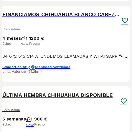
1
FINANCIAMOS CHIHUAHUA BLANCO CABEZA MANZANA
Chihuahua
4 meses
1
1200 €
Edad
Precio
Sexo
34 672 515 514 ATENDEMOS LLAMADAS Y WHATSAPP 🐾 En Tutty Pets Love trabajamos con pasión y responsabilidad para ofrecerte compañeros de vida sanos, equilibrados y con todas las garantías. Te garantizamos: ✅ Vacunas correspondientes a su edad. ✅ Cartilla veterinaria. ✅ Desparasitación interna y externa. ✅ Pasaporte y microchip. ✅ Garantías víricas y congénitas. ✅ Contrato de compraventa sellado por la empresa. ✅ Envíos a toda la península (según kilometraje). ✅ Financiación a medida de 6 a 48 meses, con y sin intereses. 💕 Listo para encontrar una familia que le quiera para toda la vida. 📩 Solicita más información sin compromiso. 🐶 Tutty Pets love ,donde nacen grandes compañeros. 34 672 515 514 ATENDEMOS LLAMADAS Y WHATSAPP 🐾
Criador
Con Afijo
Identidad Verificada
Liria
,
Valencia
(71.2km)
6
ÚLTIMA HEMBRA CHIHUAHUA DISPONIBLE
Chihuahua
5 semanas
1
900 €
Edad
Precio
Sexo