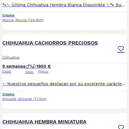
🐾✨ Última Chihuahua Hembra Blanca Disponible ✨🐾 Busca una familia responsable y cariñosa esta preciosa Chihuahua de color blanco 🤍. Es la última hembrita blanca disponible, muy pequeñita, dulce, encantadora y realmente espectacular, criada con mucho cariño y atención. ✅ Se entrega con: 🐶 Vacuna correspondiente a su edad. 📖 Cartilla sanitaria. 💊 Desparasitación al día. 🩺 Revisión veterinaria completa. 📸 Las fotografías son 100 % reales de la cachorrita. No utilizamos fotos de internet ni pertenecemos a multicriaderos. Lo que ves es exactamente la pequeñina que está disponible, una cachorrita de una belleza espectacular. 📹 Envío vídeos por WhatsApp para que puedas verla con total tranquilidad y comprobar lo bonita, cariñosa y especial que es. 🚚 Posibilidad de envío a toda España.
Criador
Murcia
,
Murcia
(123.4km)
5
CHIHUAHUA CACHORROS PRECIOSOS
Chihuahua
9 semanas
1
1
900 €
Edad
Precio
Sexo
✨ Nuestros pequeños destacan por su excelente carácter, tamaño y gran belleza. Han sido criados en un ambiente familiar, rodeados de mucho cariño ❤️, perfectamente socializados y acostumbrados al contacto con personas y a los ruidos habituales del hogar. 💉 Se entregan con todas sus cositas al día, vacuna, desparasitación, cartilla sanitaria pasaporte y revisión veterinaria realizada, listos para empezar una nueva vida junto a su familia. 🏡 🐾 Los padres son ejemplares sanos, de excelente línea y con el carácter cariñoso, alegre y juguetón que hace tan especial a esta raza. 💖 Buscamos para ellos hogares donde reciban todo el amor y los cuidados que merecen. Son pequeños llenos de ternura, ideales para convertirse en un miembro más de la familia y regalar momentos inolvidables. 🥰 📩 Si quieres más información, fotos o vídeos, no dudes en contactar. Estaremos encantados de atenderte. Solo personas realmente interesadas. 💕
Criador
Alicante
,
Alicante
(71.7km)
5
CHIHUAHUA HEMBRA MINIATURA