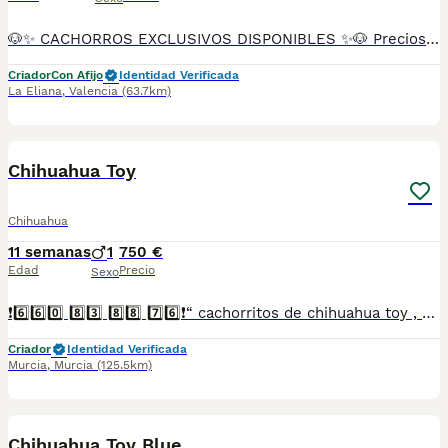
🐶✨ CACHORROS EXCLUSIVOS DISPONIBLES ✨🐶 Preciosos cachorros criados en ambiente familiar, rodeados de amor y cuidados desde el primer día ❤️ Totalmente socializados, cariñosos y acostumbrados al contacto con personas. 📦 Se entregan con todas las garantías: ✔️ Cartilla sanitaria ✔️ Vacunación al día 💉 ✔️ Desparasitación completa ✅ ✔️ Garantía vírica 😷 ✔️ Garantía congénita 👌 ✔️ Contrato de entrega ✍️ 📸 Síguenos en Instagram: @fincapaunais para ver fotos y vídeos reales ⚠️ Disponibilidad limitada ⚠️ Se reservan rápido. 📲 Contacto directo por WhatsApp: 671 454 202 Solo personas responsables
Criador
Con Afijo
Identidad Verificada
La Eliana
,
Valencia
(63.7km)
5
Chihuahua Toy
Chihuahua
11 semanas
1
750 €
Edad
Precio
Sexo
❗6️⃣6️⃣0️⃣ 8️⃣3️⃣ 8️⃣8️⃣ 7️⃣6️⃣❗“ cachorritos de chihuahua toy , entregamos vacunados desparasitados con cartilla veterinaria, microchip y contrato de garantia de compra..”
Criador
Identidad Verificada
Murcia
,
Murcia
(125.5km)
9
Chihuahua Toy Blue