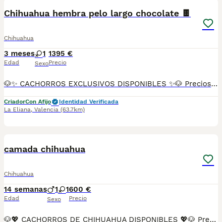
Chihuahua hembra pelo largo chocolate 🍫
Chihuahua
3 meses
1
1395 €
Edad
Precio
Sexo
🐶✨ CACHORROS EXCLUSIVOS DISPONIBLES ✨🐶 Preciosos cachorros criados en ambiente familiar, rodeados de amor y cuidados desde el primer día ❤️ Totalmente socializados, cariñosos y acostumbrados al contacto con personas. 📦 Se entregan con todas las garantías: ✔️ Cartilla sanitaria ✔️ Vacunación al día 💉 ✔️ Desparasitación completa ✅ ✔️ Garantía vírica 😷 ✔️ Garantía congénita 👌 ✔️ Contrato de entrega ✍️ 📸 Síguenos en Instagram: @fincapaunais para ver fotos y vídeos reales ⚠️ Disponibilidad limitada ⚠️ Se reservan rápido. 📲 Contacto directo por WhatsApp: 671 454 202 Solo personas responsables
Criador
Con Afijo
Identidad Verificada
La Eliana
,
Valencia
(63.7km)
6
camada chihuahua
Chihuahua
14 semanas
1
1
600 €
Edad
Precio
Sexo
🐶💖 CACHORROS DE CHIHUAHUA DISPONIBLES 💖🐶 Preciosa camada de Chihuahua nacida el 30 de abril, criada con dedicación y cariño en un entorno familiar, donde los cachorros reciben una correcta socialización desde sus primeras semanas de vida. ✅ Pedigree ✅ Vacunas correspondientes a su edad ✅ Desparasitados ✅ Revisión veterinaria ✅ Cartilla sanitaria ✅ Núcleo Zoológico autorizado ✅ Cría familiar 🐾 Disponibles machos y hembras. 🐾 Acostumbrados al contacto diario con personas. 🐾 Carácter alegre, cariñoso y muy sociable. El Chihuahua es una raza pequeña pero llena de personalidad. Destaca por su inteligencia, fidelidad y gran apego a su familia, convirtiéndose en un compañero ideal tanto para familias como para personas que buscan un perro de compañía. 🏆 Los padres proceden de líneas seleccionadas y destacan por su excelente carácter, buena salud y tipicidad racial. ❤️ Criados en casa con los mejores cuidados. ❤️ Muy despiertos, juguetones y afectuosos. ❤️ Perfectos para convivencia familiar. 💶 Precio: desde 600 € hasta 800 €. 📸 Disponemos de fotografías, vídeos e información detallada de los cachorros y sus progenitores. 📩 Contacta sin compromiso para más información, disponibilidad o para reservar tu cachorro. Buscamos familias responsables que ofrezcan a nuestros pequeños un hogar lleno de amor y cuidados.