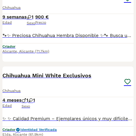
Chihuahua
9 semanas
1
900 €
Edad
Precio
Sexo
🐾✨ Preciosa Chihuahua Hembra Disponible ✨🐾 Busca una familia responsable y cariñosa esta preciosa Chihuahua de color blanco 🤍. Es una cachorrita muy pequeñita, dulce y encantadora, criada con mucho cariño y atención. ✅ Se entrega con: 🐶 Vacuna correspondiente a su edad. 📖 Cartilla sanitaria. 💊 Desparasitación al día. 🩺 Revisión veterinaria completa. 📸 Las fotografías son 100% reales de la cachorrita. No utilizamos fotos de internet ni pertenecemos a multicriaderos. Lo que ves es exactamente la pequeñina que está disponible. 📹 Envío vídeos por WhatsApp para que puedas verla con total tranquilidad y comprobar lo bonita y cariñosa que es. 🚚 Posibilidad de envío a toda España. Para formalizar la reserva se solicita una señal mínima de 200 €. Si buscas una compañera pequeña, adorable y llena de ternura, no dudes en contactar. Estaré encantado de resolver cualquier duda y facilitar más información. ❤️🐾
Criador
Alicante
,
Alicante
(71.7km)
3
3
Chihuahua Mini White Exclusivos
Chihuahua
4 meses
1
1
Edad
Sexo
✨ ✨ Calidad Premium – Ejemplares únicos y muy difíciles de encontrar Disponibles preciosa hembra y macho Chihuahua blancos, de alta calidad y líneas selectas, criados con máxima dedicación en ambiente familiar y bajo supervisión constante. 🐾 Características destacadas: • Color blanco puro, muy exclusivo • Disponibles hembra y macho • Cabeza de manzana, hocico corto y estructura compacta • Tamaño toy / posible super toy • Ejemplares muy finos y elegantes • Excelente genética y tipicidad racial 🏆 Criadero Premium y responsable: • Criados en ambiente familiar, con atención diaria • Máximo cuidado desde el nacimiento • Padres seleccionados por belleza, salud y carácter • Socialización temprana para un desarrollo equilibrado • Alta calidad genética y sanitaria 📋 Se entregan con: ✔ Vacunas al día según edad ✔ Microchip implantado ✔ Cartilla veterinaria oficial ✔ Desparasitaciones correspondientes ✔ Revisión veterinaria antes de la entrega ✔ Opción de pedigree ✔ Asesoramiento antes y después de la entrega 🚚 Disponibilidad para toda España, con entregas seguras y responsables. 💎 Ejemplares muy exclusivos, ideales para quienes buscan un Chihuahua blanco de máxima calidad y tamaño reducido. 📩 Se envían fotos y vídeos actualizados por privado. Solo personas realmente interesadas en calidad premium.
Criador
Identidad Verificada
Elda
,
Alicante
(61.9km)