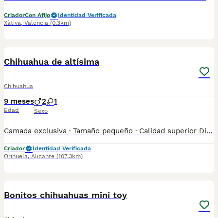
Criador
Con Afijo
Identidad Verificada
Xàtiva
,
Valencia
(0.3km)
2
Chihuahua de altísima
Chihuahua
9 meses
2
1
Edad
Sexo
Camada exclusiva · Tamaño pequeño · Calidad superior Disponibles cachorros Chihuahua de altísima calidad, EXCLUSIVAMENTE BAJO RESERVA, criados en entorno familiar, con especial atención a la salud, el carácter y la tipicidad de la raza. Cachorros con excelente estructura, carita bien definida, ojos expresivos y carácter dulce y equilibrado, ideales para familias exigentes que buscan un compañero pequeño, elegante y muy cariñoso. 🔒 Sistema de reserva Reserva previa obligatoria Camada limitada Asignación por orden de reserva Fotos y vídeos actualizados para interesados reales ✅ Estado sanitario garantizado Desparasitados interna y externamente Vacunados según edad Cartilla veterinaria oficial Revisiones veterinarias al día 🏥 Entrega profesional Entrega en clínica veterinaria Posibilidad de entrega en toda España Se pueden ver sin compromiso (previa cita) 🐶 Crianza responsable y premium Cachorros correctamente socializados desde pequeños, con carácter equilibrado, perfectos como perros de compañía de alto nivel. 📌 SOLO PERSONAS SERIAS 📌 Chihuahua PREMIUM – NO VENTA MASIVA 📌 Reservas abiertas – quedan pocas plazas 📞 Deje su número de teléfono y le explicamos condiciones de reserva, disponibilidad y fechas de entrega.
Criador
Identidad Verificada
Orihuela
,
Alicante
(107.3km)
2
Bonitos chihuahuas mini toy