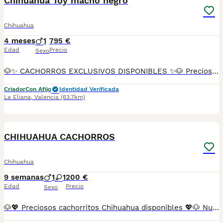
Chihuahua Toy macho negro
Chihuahua
4 meses
1
795 €
Edad
Precio
Sexo
🐶✨ CACHORROS EXCLUSIVOS DISPONIBLES ✨🐶 Preciosos cachorros criados en ambiente familiar, rodeados de amor y cuidados desde el primer día ❤️ Totalmente socializados, cariñosos y acostumbrados al contacto con personas. 📦 Se entregan con todas las garantías: ✔️ Cartilla sanitaria ✔️ Vacunación al día 💉 ✔️ Desparasitación completa ✅ ✔️ Garantía vírica 😷 ✔️ Garantía congénita 👌 ✔️ Contrato de entrega ✍️ 📸 Síguenos en Instagram: @fincapaunais para ver fotos y vídeos reales ⚠️ Disponibilidad limitada ⚠️ Se reservan rápido. 📲 Contacto directo por WhatsApp: 671 454 202 Solo personas responsables
Criador
Con Afijo
Identidad Verificada
La Eliana
,
Valencia
(63.7km)
6
CHIHUAHUA CACHORROS
Chihuahua
9 semanas
1
1
200 €
Edad
Precio
Sexo
🐶💖 Preciosos cachorritos Chihuahua disponibles 💖🐶 Nuestros pequeños Chihuahua están criados con muchísimo amor en un entorno familiar 🏡, donde reciben atención, cuidados y socialización desde sus primeros días de vida. Son cachorros alegres, cariñosos y muy inteligentes, acostumbrados al contacto diario con personas y preparados para integrarse perfectamente en su nuevo hogar. 🥰 ✨ Esta maravillosa raza destaca por su pequeño tamaño, su gran personalidad y el fuerte vínculo que crea con su familia. Son compañeros fieles, divertidos y llenos de ternura. 📋 Los cachorros se entregan con: ✅ Vacunas correspondientes a su edad ✅ Desparasitaciones al día ✅ Revisión veterinaria completa 🩺 ✅ Cartilla sanitaria ✅ Contrato de garantía 📍 Puedes venir a conocerlos sin ningún compromiso. Estaremos encantados de enseñarte a nuestros pequeños y resolver cualquier duda. 🐾 📸 Fotografías 100% reales de nuestros cachorros. No utilizamos imágenes de internet ni somos multicriadero. 🚚 Envíos disponibles a toda España mediante transporte especializado para mascotas. RESERVA MÍNIMA 200€ 📞 Información y reservas por teléfono o WhatsApp 💖 Pequeños de tamaño, gigantes de corazón. Nuestros Chihuahua están listos para llenar su nuevo hogar de amor, alegría y momentos inolvidables. 🐶✨