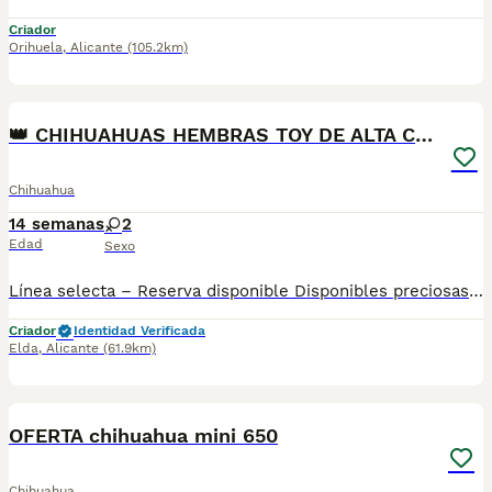
Criador
Orihuela
,
Alicante
(105.2km)
1
👑 CHIHUAHUAS HEMBRAS TOY DE ALTA CALIDAD 👑
Chihuahua
14 semanas
2
Edad
Sexo
Línea selecta – Reserva disponible Disponibles preciosas hembras de Chihuahua, criadas en entorno familiar, con especial cuidado en su desarrollo, carácter y calidad. ✨ DETALLES DESTACADOS Hembras de línea toy Pelo corto Colores: blanco y negro con marcas fuego Excelente carácter: cariñosas, sociables y equilibradas Acostumbradas al trato diario desde el nacimiento 🩺 ENTREGA CON GARANTÍA VETERINARIA Se entregan: Revisadas en clínica veterinaria Bajo supervisión veterinaria continua Vacunadas según edad Desparasitadas Con microchip Cartilla sanitaria al día ✔️ Cachorros sanos, bien cuidados y con todas las garantías 📅 RESERVA Reserva abierta. Se entregan únicamente cuando alcanzan la edad óptima, priorizando siempre su bienestar. 📍 UBICACIÓN España Posibilidad de entrega (consultar condiciones)
Criador
Identidad Verificada
Elda
,
Alicante
(61.9km)
5
1
OFERTA chihuahua mini 650
Chihuahua