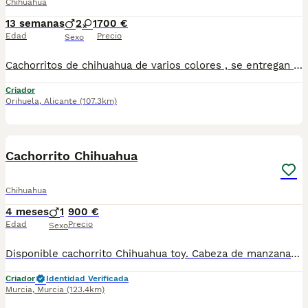
Chihuahua
13 semanas
2
1
700 €
Edad
Precio
Sexo
Cachorritos de chihuahua de varios colores , se entregan con vacuna ,cartilla, desparasitación y garantía somos un centro canino especializado desde hace 30 años. Para teléfono de contacto 620 140808
Criador
Orihuela
,
Alicante
(107.3km)
1
Cachorrito Chihuahua
Chihuahua
4 meses
1
900 €
Edad
Precio
Sexo
Disponible cachorrito Chihuahua toy. Cabeza de manzana y patita corta. Se entrega vacunado, desparasitado, con cartilla sanitaria, microchip y contrato de garantía.
Criador
Identidad Verificada
Murcia
,
Murcia
(123.4km)