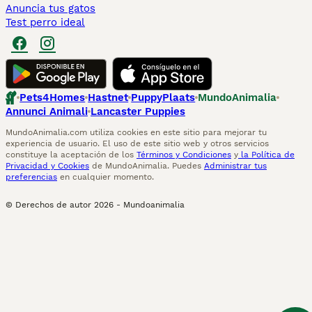
Anuncia tus gatos
Test perro ideal
Pets4Homes
Hastnet
PuppyPlaats
MundoAnimalia
Annunci Animali
Lancaster Puppies
MundoAnimalia.com utiliza cookies en este sitio para mejorar tu
experiencia de usuario. El uso de este sitio web y otros servicios
constituye la aceptación de los
Términos y Condiciones
y
la Política de
Privacidad y Cookies
de MundoAnimalia. Puedes
Administrar tus
preferencias
en cualquier momento.
© Derechos de autor
2026
-
Mundoanimalia