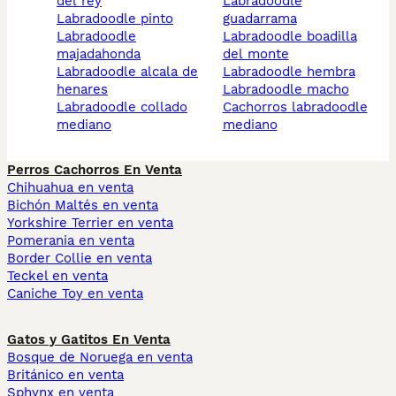
del rey
labradoodle
labradoodle pinto
guadarrama
labradoodle
labradoodle boadilla
majadahonda
del monte
labradoodle alcala de
labradoodle hembra
henares
labradoodle macho
labradoodle collado
cachorros labradoodle
mediano
mediano
Perros Cachorros En Venta
Chihuahua en venta
Bichón Maltés en venta
Yorkshire Terrier en venta
Pomerania en venta
Border Collie en venta
Teckel en venta
Caniche Toy en venta
Gatos y Gatitos En Venta
Bosque de Noruega en venta
Británico en venta
Sphynx en venta