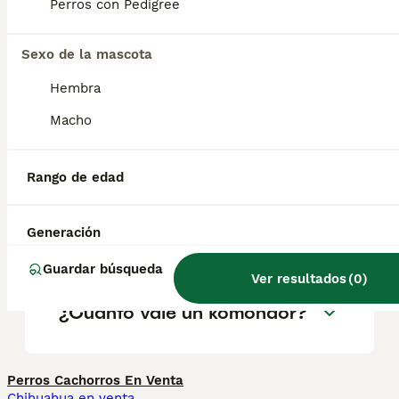
geográfica. Es fundamental acudir a
Perros con Pedigree
criadores responsables que garanticen la
salud y el bienestar de los animales.
Informarse bien y comparar opciones antes
Sexo de la mascota
de comprometerse siempre es la mejor
Hembra
decisión.
Macho
¿Qué es un perro komondor?
Rango de edad
¿Los komondors son buenas
Generación
mascotas?
Guardar búsqueda
Ver resultados
(
0
)
¿Cuánto vale un komondor?
Perros Cachorros En Venta
Chihuahua en venta