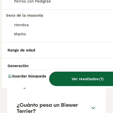
precios pueden variar según factores como
Perros con Pedigree
el pedigrí, la reputación del criador y la
ubicación.
Sexo de la mascota
Hembra
¿Qué diferencia hay entre
yorkshire terrier y Biewer?
Macho
Rango de edad
¿Cómo es el carácter del
Biewer Yorkshire Terrier?
Generación
Guardar búsqueda
¿Cuántos tipos de yorkshire
Ver resultados
(
1
)
hay?
¿Cuánto pesa un Biewer
Terrier?