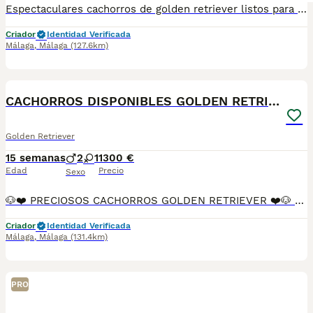
Espectaculares cachorros de golden retriever listos para reservar. Con toda la documentación al día, vacunado,desparasitado y con la cartilla adecuada a su edad. Se encuentran en Sevilla,también disponemos de transporte . Criados en ambiente familiar súper cariñosos y sociables. Pregunten sin compromiso
Criador
Identidad Verificada
Málaga
,
Málaga
(127.6km)
1
PRO
CACHORROS DISPONIBLES GOLDEN RETRIEVER
Golden Retriever
15 semanas
2
1
1300 €
Edad
Precio
Sexo
🐶❤️ PRECIOSOS CACHORROS GOLDEN RETRIEVER ❤️🐶 ✨ ¡Buscan una familia que les dé todo el amor que merecen! ✨ 📅 2 meses de edad 💉 Primera vacuna puesta 🦠 Desparasitados interna y externamente 📖 Cartilla sanitaria incluida ✅ Garantía vírica ✅ Garantía congénita 🐾 Cachorros criados con cariño y atención. 🥰 Muy cariñosos, sociables y juguetones. 👨‍👩‍👧‍👦 Ideales para familias con niños. 🏡 Perfectos para llenar tu hogar de alegría y compañía. 📸 Puedes venir a verlos sin compromiso. 📞 Más información por mensaje privado o teléfono. 💛🐶 ¡No dejes escapar a tu nuevo mejor amigo! 🐶💛
Criador
Identidad Verificada
Málaga
,
Málaga
(131.4km)
PRO