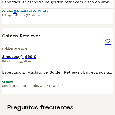
Espectacular cachorro de golden retriever Criado en ambiente familiar padres a la vista se entrega con su vacuna y desparacitado y su cartilla correspondiente a su edad y con contrato de garantía víricas y congénitas
Criador
Identidad Verificada
Málaga
,
Málaga
(131.4km)
2
Golden Retriever
Golden Retriever
8 meses
1
990 €
Edad
Precio
Sexo
Espectacular Machito de Golden Retriever. Entregamos a nuestros cachorritos con toda su documentación. Revisión Veterinaria, Factura de compra, garantía vírica, formulario de reconocimiento de raza pura, junto con su cartilla de vacunación y desparasitacion al día de la entrega. Hacemos envíos a toda la península y Baleares. Disponemos de servicio propio de transporte. Posibilidad de pago contrareembolso. Para más información no dude en contactar con nosotros. TLF: 649297709. Solo atiendo wasap o tlf. Gracias
Criador
Sanlúcar de Barrameda
,
Cádiz
(108.4km)
Preguntas frecuentes