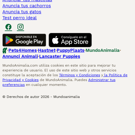
Anuncia tus cachorros
Anuncia tus gatos
Test perro ideal
Pets4Homes
Hastnet
PuppyPlaats
MundoAnimalia
Annunci Animali
Lancaster Puppies
MundoAnimalia.com utiliza cookies en este sitio para mejorar tu
experiencia de usuario. El uso de este sitio web y otros servicios
constituye la aceptación de los
Términos y Condiciones
y
la Política de
Privacidad y Cookies
de MundoAnimalia. Puedes
Administrar tus
preferencias
en cualquier momento.
© Derechos de autor
2026
-
Mundoanimalia