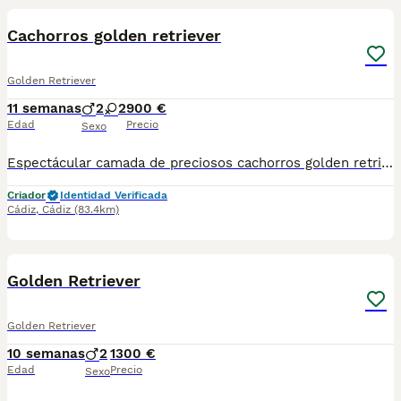
Cachorros golden retriever
Golden Retriever
11 semanas
2
2
900 €
Edad
Precio
Sexo
Espectácular camada de preciosos cachorros golden retriever Un macho y una hembra disponible para ir a su nuevo hogar. Se entregan vacunados,desparasitados y con la cartilla adecuada a su edad. Además de garantía vírica y congénita. Estamos en Sevilla,tambien disponemos de transporte. Criados en ambiente familiar en muy buenas manos ,súper cariñosos y juguetones. Pregunté sin compromiso☺️
Criador
Identidad Verificada
Cádiz
,
Cádiz
(83.4km)
7
Golden Retriever
Golden Retriever
10 semanas
2
1300 €
Edad
Precio
Sexo