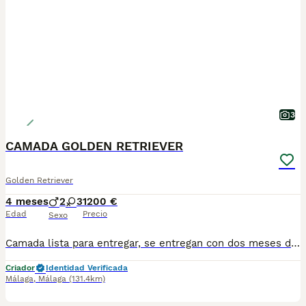
3
CAMADA GOLDEN RETRIEVER
Golden Retriever
4 meses
2
3
1200 €
Edad
Precio
Sexo
Camada lista para entregar, se entregan con dos meses de edad, primera vacuna, desparasitados y cartilla sanitaria. Machos y hembras disponibles. Cachorros de calidad, Pedigree de campeones. Garantía vírica y congénita. Enviamos a cualquier punto.
Criador
Identidad Verificada
Málaga
,
Málaga
(131.4km)
1