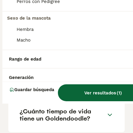
Perros con Pedigree
salud y el bienestar de los animales.
Informarse bien y comparar opciones antes
de comprometerse siempre es la mejor
Sexo de la mascota
decisión.
Hembra
Macho
¿Cómo es el carácter de un
goldendoodle?
Rango de edad
¿Qué es mejor, un
Generación
goldendoodle o un
labradoodle?
Guardar búsqueda
Ver resultados
(
1
)
¿Cuánto tiempo de vida
tiene un Goldendoodle?