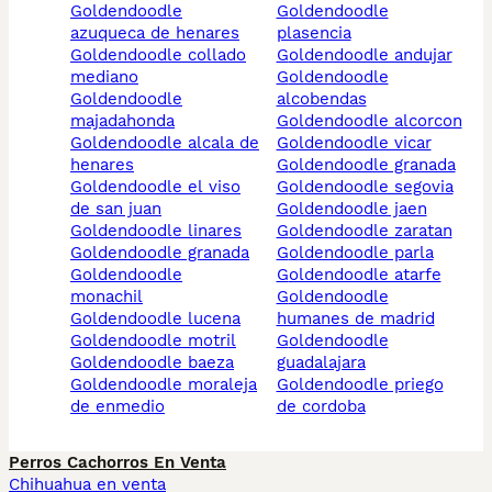
goldendoodle
goldendoodle
azuqueca de henares
plasencia
goldendoodle collado
goldendoodle andujar
mediano
goldendoodle
goldendoodle
alcobendas
majadahonda
goldendoodle alcorcon
goldendoodle alcala de
goldendoodle vicar
henares
goldendoodle granada
goldendoodle el viso
goldendoodle segovia
de san juan
goldendoodle jaen
goldendoodle linares
goldendoodle zaratan
goldendoodle granada
goldendoodle parla
goldendoodle
goldendoodle atarfe
monachil
goldendoodle
goldendoodle lucena
humanes de madrid
goldendoodle motril
goldendoodle
goldendoodle baeza
guadalajara
goldendoodle moraleja
goldendoodle priego
de enmedio
de cordoba
Perros Cachorros En Venta
Chihuahua en venta