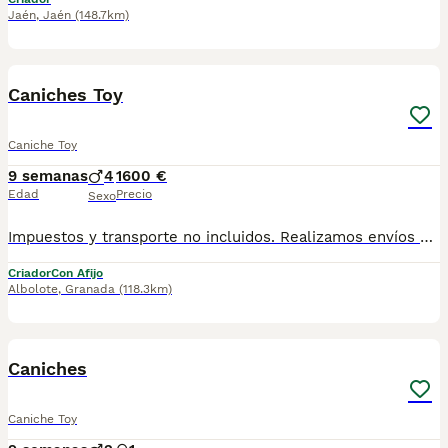
Jaén
,
Jaén
(148.7km)
1
4
Caniches Toy
Caniche Toy
9 semanas
4
1600 €
Edad
Precio
Sexo
Impuestos y transporte no incluidos. Realizamos envíos a toda España ( Barcelona, Madrid, Mallorca, Marbella, etc). Se entregan con sus vacunas y desparasitaciones correspondientes, cartilla, chip y contrato. Para más información contactar: 958 26 94 55 ( Por llamada) 624 637 075 ( Por whatsap) Web: www.centropuppyhome.com
Criador
Con Afijo
Albolote
,
Granada
(118.3km)
2
3
Caniches
Caniche Toy