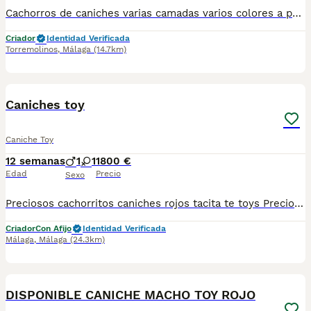
Cachorros de caniches varias camadas varios colores a partir de 900 depende del color y sexo vacunados criados en ambiente familiar más información por wasap 603574813 estamos en Málaga se envian contrarreembolso
Criador
Identidad Verificada
Torremolinos
,
Málaga
(14.7km)
2
Caniches toy
Caniche Toy
12 semanas
1
1
1800 €
Edad
Precio
Sexo
Preciosos cachorritos caniches rojos tacita te toys Preciosos para mas información llámame al 615080706
Criador
Con Afijo
Identidad Verificada
Málaga
,
Málaga
(24.3km)
3
DISPONIBLE CANICHE MACHO TOY ROJO