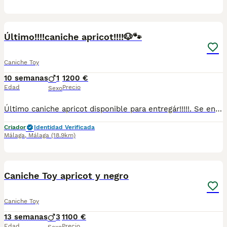
1
Último!!!!caniche apricot!!!!🐶🐾
Caniche Toy
10 semanas
1
1200 €
Edad
Precio
Sexo
Último caniche apricot disponible para entregár!!!!!. Se entrega con toda la documentación al día, vacunados desparasitados y con la cartilla adecuada a su edad . Nuestros cachorros están criados con mucho amor y mimos en ambiente familiar. Súper sociables y cariñosos. Se encuentran en Sevilla,también disponemos de transporte . Cualquier duda pregunten sin compromiso ☺️
Criador
Identidad Verificada
Málaga
,
Málaga
(18.9km)
2
Caniche Toy apricot y negro
Caniche Toy
13 semanas
3
1100 €
Edad
Precio