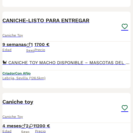
16
2
CANICHE-LISTO PARA ENTREGAR
Caniche Toy
9 semanas
1
1700 €
Edad
Precio
Sexo
🐩 CANICHE TOY MACHO DISPONIBLE – MASCOTAS DEL SUR 🐩 Si buscas un compañero inteligente, cariñoso y criado con todas las garantías, en Mascotas del Sur tenemos disponible un precioso Caniche Toy macho, criado en ambiente familiar con toda la atención y dedicación que merece. Somos un criadero autorizado con Núcleo Zoológico, licencia de apertura y código de explotación, ubicados en Sevilla. 📍 Ubicación: Sevilla 📞 Teléfono: 611 723 226 📸 Instagram: @mimascotasdelsur057 (donde podrás ver fotos y vídeos reales de nuestros cachorros). ✈️ Realizamos envíos a toda España. El precio del envío no está incluido en el precio del cachorro. También puedes recoger tu cachorro directamente en nuestras instalaciones. 📹 Antes de reservar, podrás conocer al cachorro mediante videollamada. 💳 Posibilidad de reserva y pago contrareembolso. 💰 El precio indicado en el anuncio es real. 🐾 El cachorro se entrega con: • Microchip. • Pasaporte y cartilla sanitaria. • Vacunado y desparasitado según su edad. • Revisión veterinaria completa. • Contrato con garantías víricas y congénitas. Desde sus primeros días recibe una correcta socialización y crece rodeado de cariño, favoreciendo un carácter equilibrado y una excelente adaptación a su nueva familia. Solo atendemos a personas realmente interesadas en ofrecer un hogar responsable, estable y lleno de cariño. #canichetoy #toypoodle #canichemacho #poodletoy #caniche #redpoodle #cachorroscaniche #perrospequeños #mascotasdelsur #criaderoespaña #cachorrosespaña #perrosdecompañia #doglover #puppylove #sevilla #perrossevilla
Criador
Con Afijo
Lebrija
,
Sevilla
(126.5km)
1
Caniche toy
Caniche Toy
4 meses
2
1
1200 €
Edad
Precio
Sexo