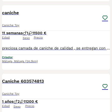
1
caniche
Caniche Toy
11 semanas
1
1
1500 €
Edad
Precio
Sexo
preciosa camada de caniche de calidad , se entregan con minimo de dos meses y medio de edad y sus vacunas correspondientes, desparasitados interna y externamente, pasaporte y microchip, contrato de garantia de salud.cada cachorro es unico y tiene su precio,escribame por whatsapp y le mando videos, preferiblemente recogida en mano pero también podemos entregar en toda España mediante transporte de alta calidad preparado para animales y con chofer particular con posibilidad de pago contra reembolso Llámanos o háblanos por whats app, Teléfono 607398235
Criador
Málaga
,
Málaga
(24.3km)
2
1
Caniche 603574813
Caniche Toy
1 años
2
1
1200 €
Edad
Precio
Sexo