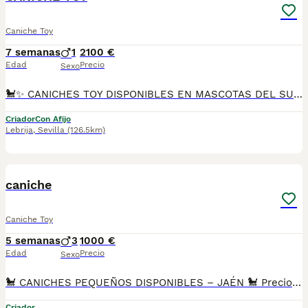
Caniche Toy
7 semanas
1
2100 €
Edad
Precio
Sexo
🐩✨ CANICHES TOY DISPONIBLES EN MASCOTAS DEL SUR ✨🐩 En Mascotas del Sur trabajamos con dedicación y cariño para ofrecer cachorros criados en un entorno familiar, con una atención cuidada desde sus primeros días. Contamos con Núcleo Zoológico autorizado, licencia de apertura y código de explotación, ofreciendo transparencia y compromiso en cada entrega. 📍 Ubicados en Sevilla 📞 611723226 📸 Instagram: @mimascotasdelsur057 Para ver más fotos y vídeos reales de nuestros cachorros. Nuestros caniches Toy se entregan: ✅ Revisados por veterinario ✅ Con chip ✅ Pasaporte y cartilla sanitaria ✅ Vacunados y desparasitados ✅ Contrato con garantías víricas y congénitas 🚚 Realizamos envíos a toda España. (El precio del envío no está incluido en el precio del cachorro). También tienes la posibilidad de: 🏡 Recogida directa en nuestras instalaciones 📱 Videollamada para conocer al cachorro antes de la reserva 🔒 Reserva y pago contrareembolso 💶 El precio indicado en el anuncio es real. 🐾 Criados con cariño, atención diaria y socialización desde pequeños para favorecer su adaptación a su nueva familia. Solo atendemos a personas realmente interesadas en ofrecer un hogar responsable y lleno de amor. #CanicheToy #CanicheToyEspaña #CachorrosCaniche #CanicheEspaña #MascotasDelSur #CachorrosSevilla #PerrosDeRaza #CachorrosEnVenta #AmorAnimal #CriaderoAutorizado #NucleoZoologico #PerrosFelices #CachorrosConAmor #MascotasEspaña
Criador
Con Afijo
Lebrija
,
Sevilla
(126.5km)
5
caniche
Caniche Toy
5 semanas
3
1000 €
Edad
Precio
Sexo
🐩 CANICHES PEQUEÑOS DISPONIBLES – JAÉN 🐩 Preciosos cachorros de Caniche tamaño pequeño, criados con dedicación y cariño, perfectamente socializados y listos para formar parte de una nueva familia. ✅ Vacunas correspondientes a su edad. ✅ Desparasitados interna y externamente. ✅ Cartilla veterinaria. ✅ Contrato de garantía sanitaria. ✅ Centro canino legal con Núcleo Zoológico autorizado. Nuestros cachorros se entregan con todas las garantías y el asesoramiento necesario para su correcta adaptación a su nuevo hogar. 📍 Jaén 📞 Información y WhatsApp: 678 167 499
Criador