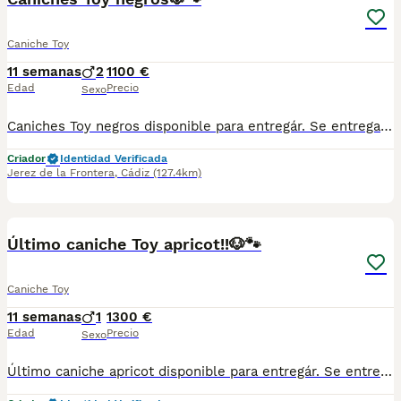
Caniche Toy
11 semanas
2
1100 €
Edad
Precio
Sexo
Caniches Toy negros disponible para entregár. Se entrega con toda la documentación al día, vacunados desparasitados y con la cartilla adecuada a su edad . Nuestros cachorros están criados con mucho amor y mimos en ambiente familiar. Súper sociables y cariñosos. Se encuentran en Sevilla,también disponemos de transporte . Cualquier duda pregunten sin compromiso ☺️
Criador
Identidad Verificada
Jerez de la Frontera
,
Cádiz
(127.4km)
3
1
Último caniche Toy apricot!!🐶🐾
Caniche Toy
11 semanas
1
1300 €
Edad
Precio
Sexo
Último caniche apricot disponible para entregár. Se entrega con toda la documentación al día, vacunados desparasitados y con la cartilla adecuada a su edad . Nuestros cachorros están criados con mucho amor y mimos en ambiente familiar. Súper sociables y cariñosos. Se encuentran en Sevilla,también disponemos de transporte . Cualquier duda pregunten sin compromiso ☺️