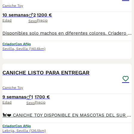
Caniche Toy
10 semanas
2
1200 €
Edad
Precio
Sexo
Disponibles solo machos en diferentes colores. Criadero particular especializado en la raza. Más información 673 011 600 Posibilidad de envio a la peninsula Pvp desde 1.200€ Excelente calidad, pelaje, tamaño toy.
Criador
Con Afijo
Sevilla
,
Sevilla
(140.6km)
18
CANICHE LISTO PARA ENTREGAR
Caniche Toy
9 semanas
1
1700 €
Edad
Precio
Sexo
🐩❤️ CANICHE TOY DISPONIBLE EN MASCOTAS DEL SUR ❤️🐩 En Mascotas del Sur tenemos disponible un precioso Caniche Toy, criado con mucho cariño, dedicación y en un entorno familiar, donde recibe todos los cuidados necesarios para crecer sano, equilibrado y perfectamente socializado. Somos un criadero con Núcleo Zoológico autorizado, licencia de apertura y código de explotación, ofreciendo la tranquilidad de adquirir un cachorro criado de forma responsable y con todas las garantías. 📍 Ubicados en Sevilla 📞 611 723 226 📸 Instagram: @mimascotasdelsur057 Visita nuestro perfil para descubrir más fotos y vídeos reales de nuestros cachorros. Nuestro cachorro se entrega: ✅ Revisado por veterinario. ✅ Con microchip. ✅ Pasaporte y cartilla sanitaria. ✅ Vacunado y desparasitado. ✅ Contrato con garantías víricas y congénitas. 🚚 Realizamos envíos a toda España. (El coste del transporte no está incluido en el precio del cachorro). También ponemos a tu disposición: 🏡 Recogida en nuestras instalaciones. 📱 Videollamada para conocer al cachorro antes de realizar la reserva. 🔒 Posibilidad de reserva y pago contrareembolso. 💶 El precio publicado en el anuncio es el precio real. 🐾 Nuestros Caniches Toy crecen rodeados de cariño, juegos y una excelente socialización, favoreciendo un carácter equilibrado y una adaptación sencilla a su nuevo hogar. Solo atendemos a personas realmente interesadas en ofrecer un hogar responsable, lleno de amor, respeto y compromiso para toda la vida. #CanicheToy #Caniche #PoodleToy #Poodle #CanicheEspaña #PoodleEspaña #CachorroCaniche #PerrosDeCompañia #MascotasDelSur057 #MascotasDelSur #CachorrosSevilla #CriaderoAutorizado #NucleoZoologico #CachorrosConAmor #PerrosFelices #CachorrosEspaña #AmorAnimal
Criador
Con Afijo
Lebrija
,
Sevilla
(126.5km)