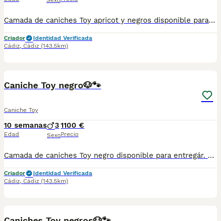
Sexo
Camada de caniches Toy apricot y negros disponible para entregár. Se entrega con toda la documentación al día, vacunados desparasitados y con la cartilla adecuada a su edad . Nuestros cachorros están criados con mucho amor y mimos en ambiente familiar. Súper sociables y cariñosos. Se encuentran en Sevilla,también disponemos de transporte . Cualquier duda pregunten sin compromiso ☺️
Criador
Identidad Verificada
Cádiz
,
Cádiz
(143.5km)
2
Caniche Toy negro🐶🐾
Caniche Toy
10 semanas
3
1100 €
Edad
Precio
Sexo
Camada de caniches Toy negro disponible para entregár. Se entrega con toda la documentación al día, vacunados desparasitados y con la cartilla adecuada a su edad . Nuestros cachorros están criados con mucho amor y mimos en ambiente familiar. Súper sociables y cariñosos. Se encuentran en Sevilla,también disponemos de transporte . Cualquier duda pregunten sin compromiso ☺️
Criador
Identidad Verificada
Cádiz
,
Cádiz
(143.5km)
2
Caniches Toy negros🐶🐾