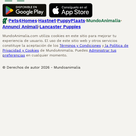
Pets4Homes
Hastnet
PuppyPlaats
MundoAnimalia
Annunci Animali
Lancaster Puppies
MundoAnimalia.com utiliza cookies en este sitio para mejorar tu
experiencia de usuario. El uso de este sitio web y otros servicios
constituye la aceptación de los
Términos y Condiciones
y
la Política de
Privacidad y Cookies
de MundoAnimalia. Puedes
Administrar tus
preferencias
en cualquier momento.
© Derechos de autor
2026
-
Mundoanimalia