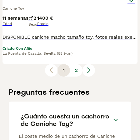
Caniche Toy
11 semanas
2
1400 €
Edad
Precio
Sexo
DISPONIBLE caniche macho tamaño toy, fotos reales exelente linea. criado en ambiente familiar muy cariñoso y jugueton se entrega con cartilla veterinaria desparacitado con sus vacunas correspondiente a su eda y enseñado hacer sus necesidades en empapadera. muy sociable con otras razas. Nos encontramos en sevilla se realizan envíos a cualquier parte de España más información por WhatsApp o llamadas 602 21 21 86
Criador
Con Afijo
La Puebla de Cazalla
,
Sevilla
(85.9km)
1
2
Preguntas frecuentes
¿Cuánto cuesta un cachorro
de Caniche Toy?
El coste medio de un cachorro de Caniche