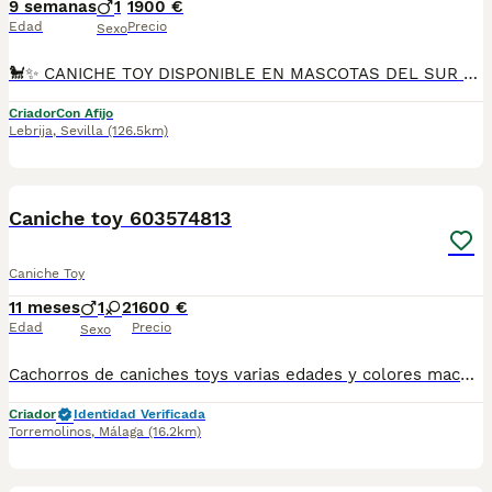
9 semanas
1
1900 €
Edad
Precio
Sexo
🐩✨ CANICHE TOY DISPONIBLE EN MASCOTAS DEL SUR ✨🐩 ¿Estás buscando un compañero pequeño, inteligente y lleno de cariño? En Mascotas del Sur tenemos disponibles preciosos Caniches Toy, criados en un entorno familiar con dedicación, socialización y los mejores cuidados desde sus primeros días de vida. Somos un criadero con Núcleo Zoológico autorizado, licencia de apertura y código de explotación, ofreciendo la tranquilidad y confianza de adquirir un cachorro criado de forma responsable. 📍 Sevilla 📞 611 723 226 📸 Instagram: @mimascotasdelsur057 Descubre más fotos y vídeos reales de nuestros cachorros. Nuestros cachorros se entregan: ✅ Revisados por veterinario. ✅ Con microchip. ✅ Pasaporte y cartilla sanitaria. ✅ Vacunados y desparasitados. ✅ Contrato con garantías víricas y congénitas. 🚚 Envíos a toda España. (El coste del transporte no está incluido en el precio del cachorro). También ponemos a tu disposición: 🏡 Recogida en nuestras instalaciones. 📱 Videollamada para conocer al cachorro antes de reservarlo. 🔒 Posibilidad de reserva y pago contrareembolso. 💶 El precio indicado en el anuncio es el precio real. 🐾 Cada uno de nuestros cachorros crece rodeado de cariño, atención y una correcta socialización para favorecer una adaptación feliz y segura a su nuevo hogar. Buscamos familias responsables que les ofrezcan un hogar lleno de amor, respeto y cuidados para toda la vida. #CanicheToy #Caniche #PoodleToy #CanicheEspaña #CachorroCaniche #CanicheToyEspaña #PerrosDeCompañia #MascotasDelSur057 #MascotasDelSur #CachorrosSevilla #CriaderoAutorizado #NucleoZoologico #CachorrosConAmor #PerrosFelices #CachorrosEspaña #AmorAnimal
Criador
Con Afijo
Lebrija
,
Sevilla
(126.5km)
1
1
Caniche toy 603574813
Caniche Toy
11 meses
1
2
1600 €
Edad
Precio
Sexo
Cachorros de caniches toys varias edades y colores machos y hembras varios precios segun color criados en ambiente familiar estamos en Málaga hacemos envíos contrarreembolso teléfono 603574813
Criador
Identidad Verificada
Torremolinos
,
Málaga
(16.2km)
4