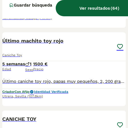
Camadas de caniches varios colores a partir de 800 vacunado criado en ambiente familiar más información por wasap 603574813
Guardar búsqueda
Ver resultados
(
64
)
Criador
Identidad Verificada
Torremolinos
,
Málaga
(14.7km)
1
1
Último machito toy rojo
Caniche Toy
5 semanas
1
1500 €
Edad
Precio
Sexo
Último caniche toy rojo, papas muy pequeños, 2, 200 gramos. Se entregaría con 60 dias, vacunas acordes a la edad de entrega, desparacitaciones, cartilla y revisión veterinaria antes de la entrega del cachorro. Se puede venir a ver sin compromiso, sociabilizados y criados en ambiente familiar. 65 22 44 301
Criador
Con Afijo
Identidad Verificada
Utrera
,
Sevilla
(107.8km)
4
CANICHE TOY