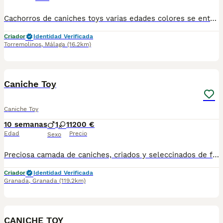
Cachorros de caniches toys varias edades colores se entregan con sus vacunas correspondientes en la clínica veterinaria criados en ambiente familiar estamos en Málaga hacemos envíos contrarreembolso distintos precios teléfono 603574813
Criador
Identidad Verificada
Torremolinos
,
Málaga
(16.2km)
3
Caniche Toy
Caniche Toy
10 semanas
1
1
1200 €
Edad
Precio
Sexo
Preciosa camada de caniches, criados y seleccinados de forma responsable y criados en un ambiente familiar, estimulandolos precozmente. Se entregan desparasitados , vacunados y con cartilla y revisión veterinaria, a los dos meses de edad como minimo. Garantía virica de 15 dias y congenita de 1 año.
Criador
Identidad Verificada
Granada
,
Granada
(119.2km)
14
CANICHE TOY