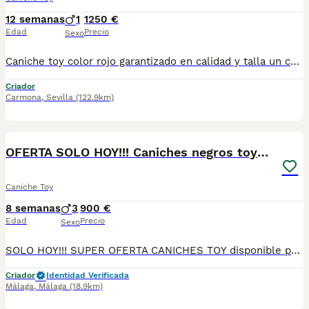
12 semanas
1
1250 €
Edad
Precio
Sexo
Caniche toy color rojo garantizado en calidad y talla un cachorro de una cruA muy esperada ñ, perro de mucha calidad de padres importados de china, posibilidad de enviar a cualquier punto de España ñ.
Criador
Carmona
,
Sevilla
(122.9km)
3
OFERTA SOLO HOY!!! Caniches negros toy🐾🐶
Caniche Toy
8 semanas
3
900 €
Edad
Precio
Sexo
SOLO HOY!!! SUPER OFERTA CANICHES TOY disponible para entregar . Se encuentra en Sevilla,tambien disponemos de transporte. Vacunada,desparasitada y con la cartilla adecuada a su edad. Pregunten sin compromiso
Criador
Identidad Verificada
Málaga
,
Málaga
(18.9km)