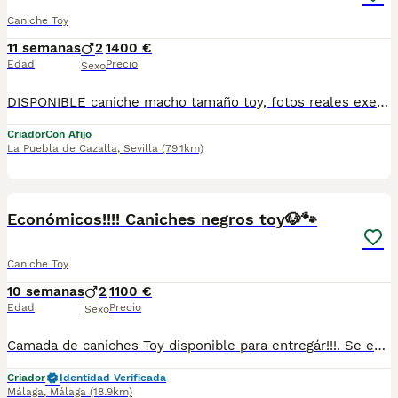
Caniche Toy
11 semanas
2
1400 €
Edad
Precio
Sexo
DISPONIBLE caniche macho tamaño toy, fotos reales exelente linea. criado en ambiente familiar muy cariñoso y jugueton se entrega con cartilla veterinaria desparacitado con sus vacunas correspondiente a su eda y enseñado hacer sus necesidades en empapadera. muy sociable con otras razas. Nos encontramos en sevilla se realizan envíos a cualquier parte de España más información por WhatsApp o llamadas 602 21 21 86
Criador
Con Afijo
La Puebla de Cazalla
,
Sevilla
(79.1km)
1
Económicos!!!! Caniches negros toy🐶🐾
Caniche Toy
10 semanas
2
1100 €
Edad
Precio
Sexo
Camada de caniches Toy disponible para entregár!!!. Se entrega con toda la documentación al día, vacunados desparasitados y con la cartilla adecuada a su edad . Nuestros cachorros están criados con mucho amor y mimos en ambiente familiar. Súper sociables y cariñosos. Se encuentran en Sevilla,también disponemos de transporte . Cualquier duda pregunten sin compromiso ☺️
Criador
Identidad Verificada
Málaga
,
Málaga
(18.9km)