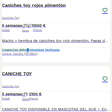
Caniches toy rojos pimentón
Caniche Toy
5 semanas
1
1
1500 €
Edad
Precio
Sexo
Macho y hembra de caniches toy rojo pimentón. Papas de tan solo 2 kilos. Macho 1.500 Se entregan con 60 dias, vacunas acordes a la edad de entrega, desparacitaciones, cartilla y revisión veterinaria antes de la entrega. Sociabilizados y criados en ambiente familiar. Se puede venir a ver sin compromiso. Somos criadores con núcleo zoológico, afijo y página Google con reseñas. 652 244 301
Criador
Con Afijo
Identidad Verificada
Utrera
,
Sevilla
(107.8km)
23
CANICHE TOY
Caniche Toy
5 semanas
1
2100 €
Edad
Precio
Sexo
CANICHE TOY DISPONIBLE EN MASCOTAS DEL SUR ✨ En Mascotas del Sur tenemos disponibles preciosos Caniches Toy, criados con mucho cariño, dedicación y en un ambiente familiar, donde reciben una excelente socialización desde sus primeras semanas de vida. Somos un criadero con Núcleo Zoológico autorizado, licencia de apertura y código de explotación, ofreciendo la tranquilidad de adquirir un cachorro criado de forma responsable. 📍 Ubicados en Sevilla 📞 611 723 226 📸 Instagram: @mimascotasdelsur057 Descubre más fotos y vídeos reales de nuestros cachorros. Nuestros cachorros se entregan: ✅ Revisados por veterinario. ✅ Con microchip. ✅ Pasaporte y cartilla sanitaria. ✅ Vacunados y desparasitados. ✅ Contrato con garantías víricas y congénitas. 🚚 Realizamos envíos a toda España. (El coste del transporte no está incluido en el precio del cachorro). También ofrecemos: 🏡 Recogida en nuestras instalaciones. 📱 Videollamada para conocer al cachorro antes de reservarlo. 🔒 Posibilidad de reserva y pago contrareembolso. 💶 El precio publicado en el anuncio es el precio real. 🐾 Criados con dedicación y cariño para que lleguen sanos, equilibrados y perfectamente adaptados a su nueva familia. Solo atendemos a personas realmente interesadas en ofrecer un hogar responsable y lleno de amor. #CanicheToy #Caniche #PoodleToy #CanicheEspaña #CachorroCaniche #MascotasDelSur057 #MascotasDelSur #CachorrosSevilla #CriaderoAutorizado #NucleoZoologico #PerrosDeCompañia #CachorrosConAmor #PerrosFelices #CachorrosEspaña #AmorAnimal