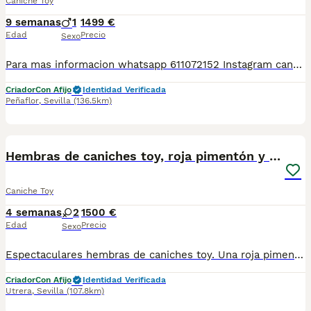
Caniche Toy
9 semanas
1
1499 €
Edad
Precio
Sexo
Para mas informacion whatsapp 611072152 Instagram canpuppydoggg Web www.canpuppydog.com Cachorros CANICHE TOY disponible machos y hembras Tamaño TOY ( pequeños) Gran pasión por esta raza, muchos años de experiencia, muy cariñosos y juguetones de excelente linea Los entregamos con 2 meses en adelante, criados en ambiente familiar y muy sociables con otras razas Criador particular profesional Listo para entrega inmediata en cualquier punto de España, También personalmente por todo Andalucía Nos encontramos entre Cordoba y Sevilla Espectaculares colores , pregunte por cachorros disponibles. Los entregamos con cartilla veterinaria, vacunas correspondientes, desparasitación tanto externa como interna. Los precios varían dependiendo las características y calidad del cachorro. Disponemos de más razas teckel daschund pomerania ratón de praga chihuahua bichon maltés caniche toy yorkshire biewer teckel daschund
Criador
Con Afijo
Identidad Verificada
Peñaflor
,
Sevilla
(136.5km)
2
2
Hembras de caniches toy, roja pimentón y apricot
Caniche Toy
4 semanas
2
1500 €
Edad
Precio
Sexo
Espectaculares hembras de caniches toy. Una roja pimentón 2.000€. Otra color apricot 1.500€. Se entregan con 60 dias, vacunas acordes a la edad de entrega, desparacitaciones, cartilla y revisión veterinaria . Todos nuestros cachorros estan sociabilizados y criados en ambiente familiar. Solo respondo al 652244301.
Criador
Con Afijo
Identidad Verificada
Utrera
,
Sevilla
(107.8km)