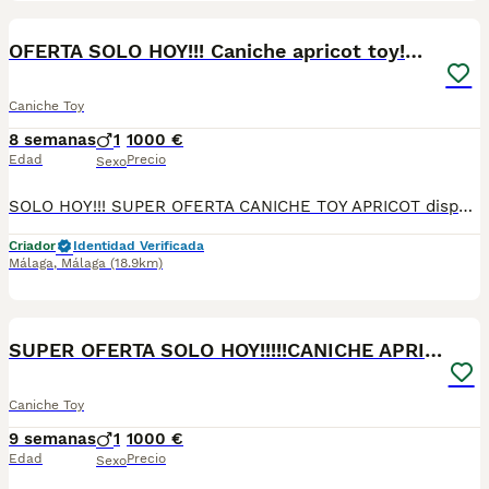
6
OFERTA SOLO HOY!!! Caniche apricot toy!🐶🐾
Caniche Toy
8 semanas
1
1000 €
Edad
Precio
Sexo
SOLO HOY!!! SUPER OFERTA CANICHE TOY APRICOT disponible para entregar . Se encuentra en Sevilla,tambien disponemos de transporte. Vacunada,desparasitada y con la cartilla adecuada a su edad. Pregunten sin compromiso
Criador
Identidad Verificada
Málaga
,
Málaga
(18.9km)
4
SUPER OFERTA SOLO HOY!!!!!CANICHE APRICOT TOY
Caniche Toy
9 semanas
1
1000 €
Edad
Precio
Sexo