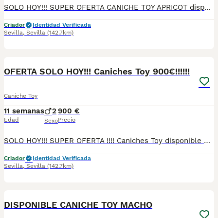
SOLO HOY!!! SUPER OFERTA CANICHE TOY APRICOT disponible para entregar . Se encuentra en Sevilla,tambien disponemos de transporte. Vacunada,desparasitada y con la cartilla adecuada a su edad. Pregunten sin compromiso
Criador
Identidad Verificada
Sevilla
,
Sevilla
(142.7km)
7
OFERTA SOLO HOY!!! Caniches Toy 900€!!!!!!
Caniche Toy
11 semanas
2
900 €
Edad
Precio
Sexo
SOLO HOY!!! SUPER OFERTA !!!! Caniches Toy disponible para entregar . Se encuentra en Sevilla,tambien disponemos de transporte. Vacunada,desparasitada y con la cartilla adecuada a su edad. Pregunten sin compromiso
Criador
Identidad Verificada
Sevilla
,
Sevilla
(142.7km)
2
DISPONIBLE CANICHE TOY MACHO