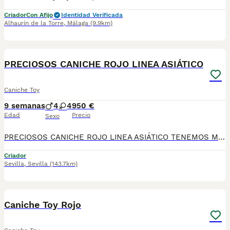
Criador
Con Afijo
Identidad Verificada
Alhaurín de la Torre
,
Málaga
(9.9km)
22
PRECIOSOS CANICHE ROJO LINEA ASIÁTICO
Caniche Toy
9 semanas
4
4
950 €
Edad
Precio
Sexo
PRECIOSOS CANICHE ROJO LINEA ASIÁTICO TENEMOS MALTIPOOL 📞 624 239 408, raza pura 50 por siento asiático rojo intenso muy lista y obediente, hipoalergénica, ideal para piso es muy cariñoso y juguetón Varios colores, cremas , bicolores rojos desde 900€ A 1800€, SEGUN COLOR Y SEXO DEL CANICHES precios reales si entráis en la wed : TENEMOS CANICHES, CHIHUAHUA, MALTIPOL, POMERANIA, BICHON MALTES 🧾 Cartilla veterinaria 🩺 Vacunaciones y desparasitaciones al día 📄 Contrato de garantía 🚚 Envíos a toda España, 💳 Pago a la entrega, contra reembolso 📞 624 239 408 📹 Vídeos y más información por WhatsApp 🌐 MUNDOCHIHUAHUA.ES
Criador
Sevilla
,
Sevilla
(143.7km)
3
Caniche Toy Rojo