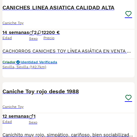
CANICHES LINEA ASIATICA CALIDAD ALTA
Caniche Toy
14 semanas
2
1
2200 €
Edad
Precio
Sexo
CACHORROS CANICHES TOY LÍNEA ASIÁTICA EN VENTA 🐩 DISPONIBLES PRECIOSOS CACHORROS DE CANICHE TOY LÍNEA ASIÁTICA, DESTACANDO POR SU EXCELENTE PELAJE, BONITA MORFOLOGÍA Y EXCELENTE CARÁCTER. CRIADOS EN AMBIENTE FAMILIAR, CON MUCHA DEDICACIÓN Y SOCIALIZACIÓN DESDE SUS PRIMEROS DÍAS, LO QUE GARANTIZA CACHORROS EQUILIBRADOS, CARIÑOSOS Y PERFECTAMENTE ADAPTADOS A LA VIDA EN FAMILIA. SOMOS CRIADERO RESPONSABLE Y PROFESIONAL, COMPROMETIDO CON LA SALUD, CALIDAD Y BIENESTAR DE NUESTROS PERROS. SE ENTREGAN CON: ✔ CARTILLA SANITARIA ✔ CICLO DE VACUNACIÓN COMPLETO (3 VACUNAS) ✔ DESPARASITACIONES INTERNAS Y EXTERNAS ✔ MICROCHIP ✔ PASAPORTE ✔ TODO PUESTO A NOMBRE DEL NUEVO PROPIETARIO 📞 PARA MÁS INFORMACIÓN O RESERVAS, CONTACTAR SIN COMPROMISO. INSTAGRAN: LATIDOS DEL SUR CON AMOR TIK-TOK FACEBOOK 👆👆 TELÉFONO:692918573
Criador
Identidad Verificada
Sevilla
,
Sevilla
(142.7km)
1
1
Caniche Toy rojo desde 1988
Caniche Toy
12 semanas
1
Edad
Sexo
Canichito muy rojo, simpático, cariñoso, bien sociabilizado puede visitar nuestra web canichetoymalaga.com desde 1988 se entrega con chip, pasaporte, vacunas etc estamos en Málaga puedes venir a conocerlo en persona o se envía por transporte especializado