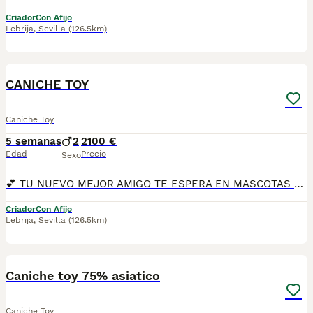
Criador
Con Afijo
Lebrija
,
Sevilla
(126.5km)
20
CANICHE TOY
Caniche Toy
5 semanas
2
2100 €
Edad
Precio
Sexo
💕 TU NUEVO MEJOR AMIGO TE ESPERA EN MASCOTAS DEL SUR 💕 Tenemos disponibles encantadores Caniches Toy, una raza conocida por su inteligencia, elegancia y carácter cariñoso. Nuestros cachorros crecen en un entorno familiar, rodeados de atención, cuidados y mucho cariño. En Mascotas del Sur contamos con Núcleo Zoológico autorizado, licencia de apertura y código de explotación, garantizando una cría responsable y el bienestar de todos nuestros cachorros. 📍 Sevilla 📞 611 723 226 📸 Instagram: @mimascotasdelsur057 Nuestros cachorros se entregan: 🐾 Revisados por veterinario. 🐾 Con microchip. 🐾 Pasaporte y cartilla sanitaria. 🐾 Vacunados y desparasitados. 🐾 Contrato con garantías víricas y congénitas. 🚚 Envíos a toda España. (Gastos de transporte no incluidos en el precio del cachorro). Además disponemos de: 📱 Videollamada para conocer al cachorro antes de la reserva. 🏡 Recogida en nuestras instalaciones. 🔒 Reserva y pago contrareembolso. 💶 El precio indicado en el anuncio es el precio real. 🐾 Nuestro compromiso es entregar cachorros sanos, bien socializados y preparados para comenzar una nueva vida junto a su familia. Buscamos hogares responsables donde reciban el cariño y los cuidados que merecen durante toda su vida. #CanicheToy #PoodleToy #CanicheEspaña #CanicheToyEspaña #CachorrosCaniche #MascotasDelSur057 #MascotasDelSur #CachorrosSevilla #CriaderoAutorizado #NucleoZoologico #PerrosDeCompañia #PerrosFelices #CachorrosEspaña #AmorAnimal #Poodle
Criador
Con Afijo
Lebrija
,
Sevilla
(126.5km)
3
1
Caniche toy 75% asiatico
Caniche Toy