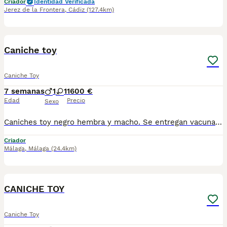
Criador
Identidad Verificada
Jerez de la Frontera
,
Cádiz
(127.4km)
3
1
Caniche toy
Caniche Toy
7 semanas
1
1
1600 €
Edad
Precio
Sexo
Caniches toy negro hembra y macho. Se entregan vacunados desparacitado y con cartilla. Se entrega con pedigree. Nacidos el 19 de junio, se recojen en granada para más información por wasap al 610704512 Macho 1600 Hembra 1900
Criador
Málaga
,
Málaga
(24.4km)
25
1
CANICHE TOY
Caniche Toy