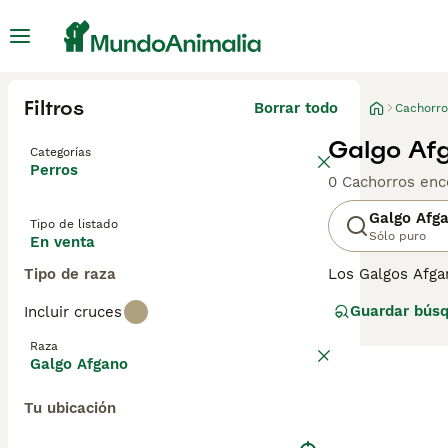
Filtros
Borrar todo
Cachorro
Galgo Af
Categorías
Perros
0 Cachorros enc
Galgo Afg
Tipo de listado
Sólo puro
En venta
Tipo de raza
Los Galgos Afga
reconocibles del
Guardar bús
Incluir cruces
Zardin ganó la e
perro digno y mu
Raza
Galgo Afgano
Lee nuestra
pág
Tu ubicación