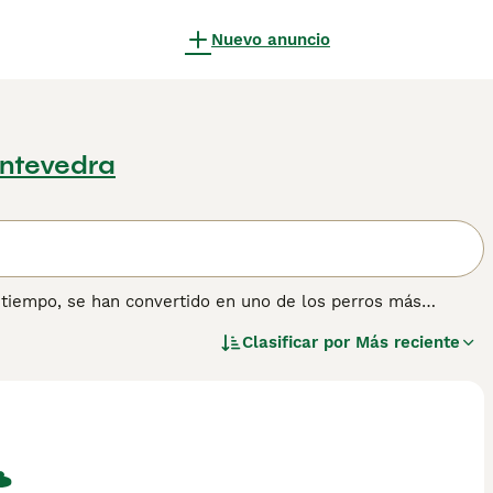
Nuevo anuncio
ontevedra
tiempo, se han convertido en uno de los perros más
 principios del siglo XX, cuando un Galgo Afgano llamado
Clasificar por
Más reciente
 a menudo se conoce como el "Rey de los perros" y es un
rmación sobre esta raza de perro.