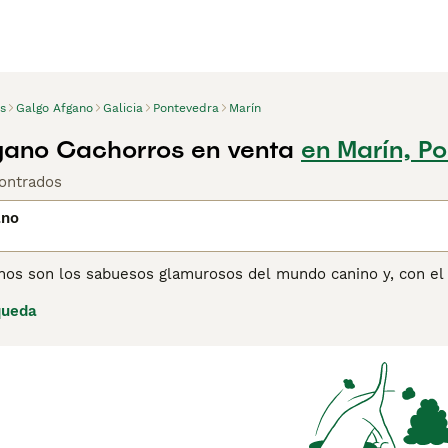
s
Galgo Afgano
Galicia
Pontevedra
Marín
gano Cachorros en venta
en Marín, P
ontrados
ano
nos son los sabuesos glamurosos del mundo canino y, con el 
 mundo. La raza apareció por primera vez en el Reino Unido a
queda
xposición canina en Crystal Palace en 1907. El Galgo Afgano
y orgulloso con aire noble.
ina de consejos de compra de Galgo Afgano
para obtener info