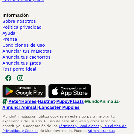
Información
Sobre nosotros
Politica privacidad
Ayuda
Prensa
Condiciones de uso
Anunciar tus mascotas
Anuncia tus cachorros
Anuncia tus gatos
Test perro ideal
Pets4Homes
Hastnet
PuppyPlaats
MundoAnimalia
Annunci Animali
Lancaster Puppies
MundoAnimalia.com utiliza cookies en este sitio para mejorar tu
experiencia de usuario. El uso de este sitio web y otros servicios
constituye la aceptación de los
Términos y Condiciones
y
la Política de
Privacidad y Cookies
de MundoAnimalia. Puedes
Administrar tus