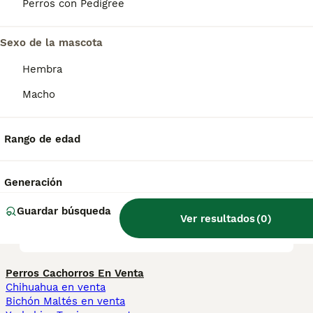
Perros con Pedigree
caninas y también con gatos.
Sexo de la mascota
¿Cuánto cuestan los galgos
Hembra
afganos?
Macho
¿Son agresivos los galgos
Rango de edad
afganos?
Generación
¿Cómo es el carácter del
Guardar búsqueda
galgo afgano?
Ver resultados
(
0
)
Perros Cachorros En Venta
Chihuahua en venta
Bichón Maltés en venta