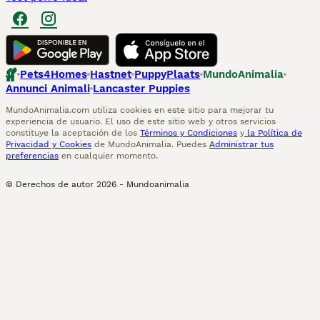
Pets4Homes
Hastnet
PuppyPlaats
MundoAnimalia
Annunci Animali
Lancaster Puppies
MundoAnimalia.com utiliza cookies en este sitio para mejorar tu
experiencia de usuario. El uso de este sitio web y otros servicios
constituye la aceptación de los
Términos y Condiciones
y
la Política de
Privacidad y Cookies
de MundoAnimalia. Puedes
Administrar tus
preferencias
en cualquier momento.
© Derechos de autor
2026
-
Mundoanimalia