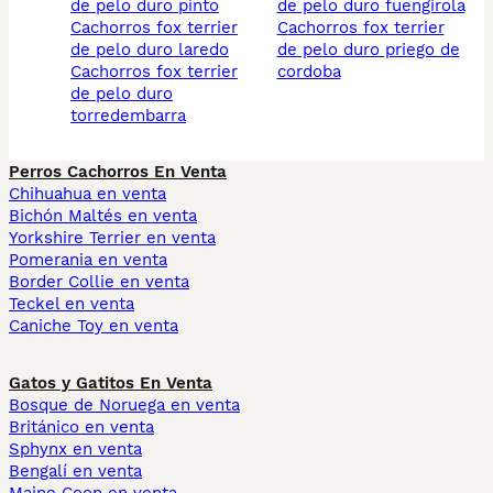
de pelo duro pinto
de pelo duro fuengirola
cachorros fox terrier
cachorros fox terrier
de pelo duro laredo
de pelo duro priego de
cachorros fox terrier
cordoba
de pelo duro
torredembarra
Perros Cachorros En Venta
Chihuahua en venta
Bichón Maltés en venta
Yorkshire Terrier en venta
Pomerania en venta
Border Collie en venta
Teckel en venta
Caniche Toy en venta
Gatos y Gatitos En Venta
Bosque de Noruega en venta
Británico en venta
Sphynx en venta
Bengalí en venta