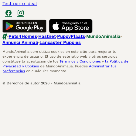
Test perro ideal
Pets4Homes
Hastnet
PuppyPlaats
MundoAnimalia
Annunci Animali
Lancaster Puppies
MundoAnimalia.com utiliza cookies en este sitio para mejorar tu
experiencia de usuario. El uso de este sitio web y otros servicios
constituye la aceptación de los
Términos y Condiciones
y
la Política de
Privacidad y Cookies
de MundoAnimalia. Puedes
Administrar tus
preferencias
en cualquier momento.
© Derechos de autor
2026
-
Mundoanimalia