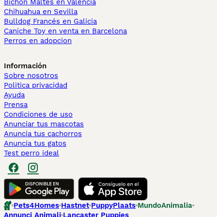
Bichón Maltés en València
Chihuahua en Sevilla
Bulldog Francés en Galicia
Caniche Toy en venta en Barcelona
Perros en adopcion
Información
Sobre nosotros
Politica privacidad
Ayuda
Prensa
Condiciones de uso
Anunciar tus mascotas
Anuncia tus cachorros
Anuncia tus gatos
Test perro ideal
Pets4Homes
Hastnet
PuppyPlaats
MundoAnimalia
Annunci Animali
Lancaster Puppies