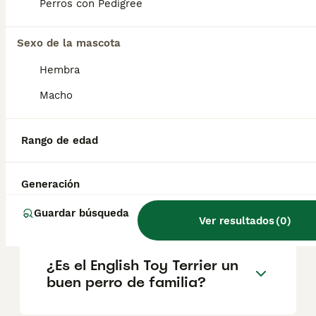
2,7 y 3,6 kg. ¿Sabías qué?.
Perros con Pedigree
Sexo de la mascota
¿Cuál es el terrier más
tranquilo?
Hembra
Macho
¿El Staffordshire terrier es
una raza agresiva?
Rango de edad
Generación
¿Cuánto cuesta un cachorro
de English Toy Terrier?
Guardar búsqueda
Ver resultados
(
0
)
¿Es el English Toy Terrier un
buen perro de familia?