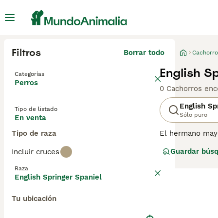
Filtros
Borrar todo
Cachorro
English S
Categorías
Perros
0 Cachorros enc
English Sp
Tipo de listado
Sólo puro
En venta
Tipo de raza
El hermano mayor
su nombre por e
Guardar bús
Incluir cruces
conocido por su 
después de un du
Raza
English Springer Spaniel
Lee nuestra
pág
Tu ubicación