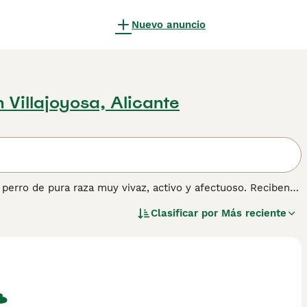
Nuevo anuncio
n Villajoyosa, Alicante
 perro de pura raza muy vivaz, activo y afectuoso. Reciben
an que sacar la presa del suelo. El Springer Spaniel es
Clasificar por
Más reciente
ondiciones difíciles antes de volver a casa con la familia
tener información sobre esta raza de perro.