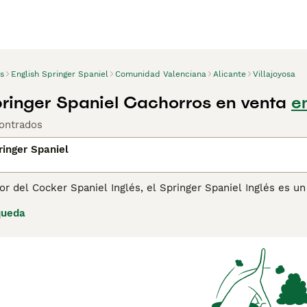
s
English Springer Spaniel
Comunidad Valenciana
Alicante
Villajoyosa
pringer Spaniel Cachorros en venta
e
ontrados
ringer Spaniel
 del Cocker Spaniel Inglés, el Springer Spaniel Inglés es un
l papel que desempeñaban en el campo, donde los perros tení
queda
resistencia, por su trabajo incansable durante todo el día en c
ro día en la naturaleza junto a sus dueños o cuidadores.
ina de consejos de compra de Springer Spaniel Inglés
para ob