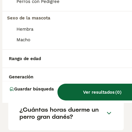
según factores como el pedigrí, la
Perros con Pedigree
reputación del criador y la ubicación.
Sexo de la mascota
¿Cómo es el carácter del
Hembra
dogo alemán?
Macho
¿Es lo mismo un dogo
Rango de edad
alemán que un gran danés?
Generación
¿Es agresivo el gran danés?
Guardar búsqueda
Ver resultados
(
0
)
¿Cuántas horas duerme un
perro gran danés?