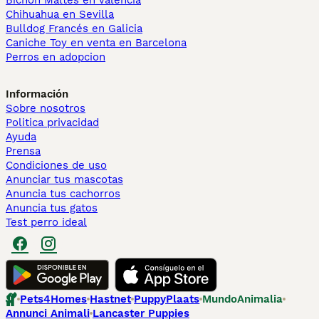
Bichón Maltés en València
Chihuahua en Sevilla
Bulldog Francés en Galicia
Caniche Toy en venta en Barcelona
Perros en adopcion
Información
Sobre nosotros
Politica privacidad
Ayuda
Prensa
Condiciones de uso
Anunciar tus mascotas
Anuncia tus cachorros
Anuncia tus gatos
Test perro ideal
Pets4Homes
Hastnet
PuppyPlaats
MundoAnimalia
Annunci Animali
Lancaster Puppies