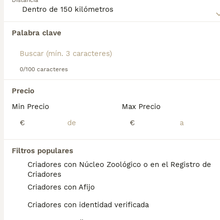
Distancia
Lee nuestra
página de consejos de compra de Dogo
Alemán
para obtener información sobre esta raza de perro.
Palabra clave
Encontramos 0 Gran danés Cachorros en
venta en Nigrán, Pontevedra.
Si deseas exactamente esta búsqueda guarda tu 
búsqueda y espera el resultado perfecto:
0/100 caracteres
Guardar búsqueda
Precio
Min Precio
Max Precio
Preguntas frecuentes
€
€
Filtros populares
¿Cuánto cuesta un cachorro
Criadores con Núcleo Zoológico o en el Registro de
de Dogo Aleman?
Criadores
Criadores con Afijo
El coste medio de un cachorro de Dogo
Aleman en España es de aproximadamente
Criadores con identidad verificada
800€, aunque los precios pueden variar