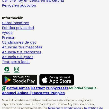
Caniche Toy en venta en Barcelona
Perros en adopcion
Información
Sobre nosotros
Politica privacidad
Ayuda
Prensa
Condiciones de uso
Anunciar tus mascotas
Anuncia tus cachorros
Anuncia tus gatos
Test perro ideal
Pets4Homes
Hastnet
PuppyPlaats
MundoAnimalia
Annunci Animali
Lancaster Puppies
MundoAnimalia.com utiliza cookies en este sitio para mejorar tu
experiencia de usuario. El uso de este sitio web y otros servicios
constituye la aceptación de los
Términos y Condiciones
y
la Política de