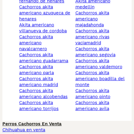
fernando de henares
akita americano
cachorros akita
medellin
americano azuqueca de
cachorros akita
henares
americano
akita americano
majadahonda
villanueva de cordoba
cachorros akita
cachorros akita
americano rivas
americano
vaciamadrid
navalcarnero
cachorros akita
cachorros akita
americano segovia
americano guadarrama
cachorros akita
cachorros akita
americano valdemoro
americano parla
cachorros akita
cachorros akita
americano boadilla del
americano madrid
monte
cachorros akita
cachorros akita
americano alcobendas
americano pinto
cachorros akita
cachorros akita
americano torrijos
americano avila
Perros Cachorros En Venta
Chihuahua en venta