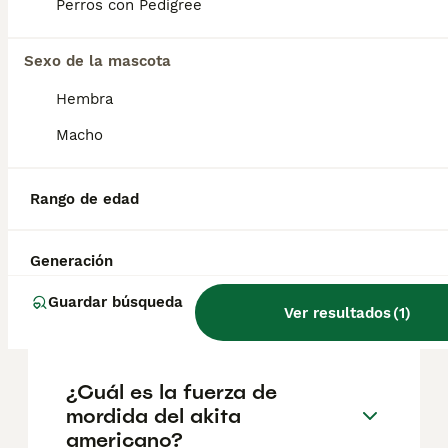
Perros con Pedigree
ubicación.
Sexo de la mascota
¿Es el akita americano
Hembra
agresivo?
Macho
¿Cómo es el carácter de un
Rango de edad
akita americano?
Generación
¿Akita americano es PPP en
Guardar búsqueda
España?
Ver resultados
(
1
)
¿Cuál es la fuerza de
mordida del akita
americano?