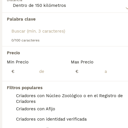
Distancia
1 años
1
Edad
Sexo
Palabra clave
Akita americano. Criamos ocasionalmente, próximamente camada disponible. Pruebas oficiales de salud. Núcleo zoológico
Criador
Con Afijo
Lalín
,
Pontevedra
(81km)
0/100 caracteres
Precio
Preguntas frecuentes
Min Precio
Max Precio
€
€
¿Cuánto cuesta un cachorro
Filtros populares
de Akita Americano?
Criadores con Núcleo Zoológico o en el Registro de
Criadores
El coste medio de un cachorro de Akita
Criadores con Afijo
Americano en España es de
aproximadamente 534€, aunque los precios
Criadores con identidad verificada
pueden variar según factores como el
pedigrí, la reputación del criador y la