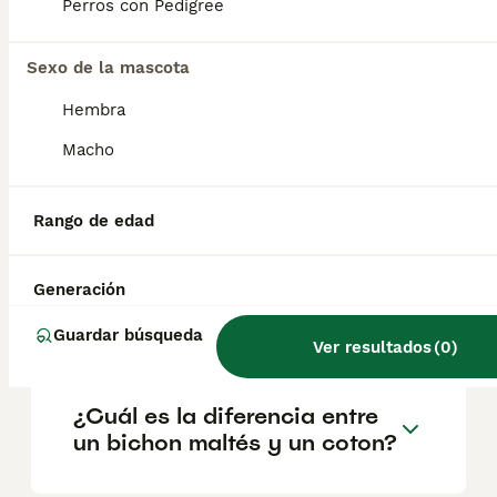
geográfica. Es fundamental acudir a
Perros con Pedigree
criadores responsables que garanticen la
salud y el bienestar de los animales.
Informarse bien y comparar opciones antes
Sexo de la mascota
de comprometerse siempre es la mejor
Hembra
decisión.
Macho
¿El Coton de Tulears ladra
mucho?
Rango de edad
Generación
¿Cómo son los cotones de
tulear?
Guardar búsqueda
Ver resultados
(
0
)
¿Cuál es la diferencia entre
un bichon maltés y un coton?