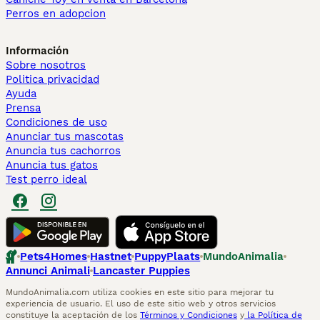
Perros en adopcion
Información
Sobre nosotros
Politica privacidad
Ayuda
Prensa
Condiciones de uso
Anunciar tus mascotas
Anuncia tus cachorros
Anuncia tus gatos
Test perro ideal
Pets4Homes
Hastnet
PuppyPlaats
MundoAnimalia
Annunci Animali
Lancaster Puppies
MundoAnimalia.com utiliza cookies en este sitio para mejorar tu
experiencia de usuario. El uso de este sitio web y otros servicios
constituye la aceptación de los
Términos y Condiciones
y
la Política de