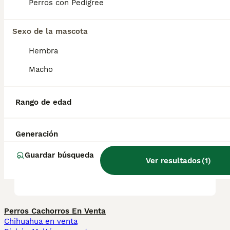
Perros con Pedigree
suelen formar vínculos fuertes tanto con
personas como con otras mascotas.
Sexo de la mascota
Hembra
¿Cuánto cuesta un cachorro
de cockapoo?
Macho
Rango de edad
¿Cuál es la esperanza de
vida de un cockapoo?
Generación
Guardar búsqueda
¿Cuál es el tamaño de un
Ver resultados
(
1
)
cockapoo?
Perros Cachorros En Venta
Chihuahua en venta