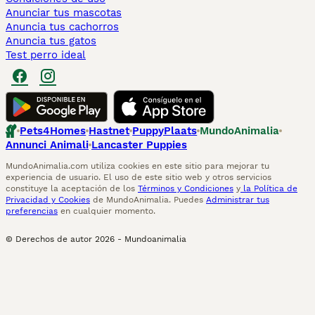
Anunciar tus mascotas
Anuncia tus cachorros
Anuncia tus gatos
Test perro ideal
Pets4Homes
Hastnet
PuppyPlaats
MundoAnimalia
Annunci Animali
Lancaster Puppies
MundoAnimalia.com utiliza cookies en este sitio para mejorar tu
experiencia de usuario. El uso de este sitio web y otros servicios
constituye la aceptación de los
Términos y Condiciones
y
la Política de
Privacidad y Cookies
de MundoAnimalia. Puedes
Administrar tus
preferencias
en cualquier momento.
© Derechos de autor
2026
-
Mundoanimalia