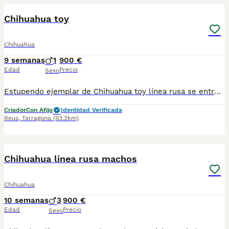
Chihuahua toy
Chihuahua
9 semanas
1
900 €
Edad
Precio
Sexo
Estupendo ejemplar de Chihuahua toy línea rusa se entregan con sus vacunas correspondientes a su edad desparasitado su cartilla y microchip incorporado listo para su entrega.
Criador
Con Afijo
Identidad Verificada
Reus
,
Tarragona
(93.2km)
7
2
Chihuahua línea rusa machos
Chihuahua
10 semanas
3
900 €
Edad
Precio
Sexo