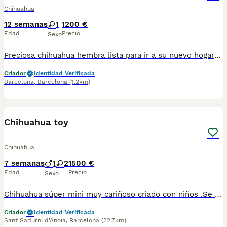
Chihuahua
12 semanas
1
1200 €
Edad
Precio
Sexo
Preciosa chihuahua hembra lista para ir a su nuevo hogar llena de energía muy alegre y cariñosa.Se entrega con su cartilla de vacunacion y desparacion correspondiente a su edad. Todos nuestros cachorros estan criados en ambiente familiar con mucho amor y mucha dedicación.
Criador
Identidad Verificada
Barcelona
,
Barcelona
(1.2km)
1
1
Chihuahua toy
Chihuahua
7 semanas
1
2
1500 €
Edad
Precio
Sexo
Chihuahua súper mini muy cariñoso criado con niños .Se entrega vacunado y desparasitado para más información escribir o llamar al 682908382
Criador
Identidad Verificada
Sant Sadurní d'Anoia
,
Barcelona
(32.7km)