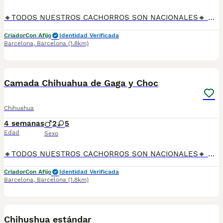
🔸TODOS NUESTROS CACHORROS SON NACIONALES🔸 Se entregan con sus vacunas, desparasitaciones internas y externas, microchip y su registro, cartilla sanitaria, contrato de garantías, toda su documentación legal y factura. ✅ Somos un criadero familiar autorizado y certificado por la Generalitat de Catalunya bajo el número de Núcleo Zoológico G25/00314. 💙 Con más de 30 años promoviendo la cría responsable. PARA MÁS INFORMACIÓN: ☎️ TIENDA 933095977 📱 CRIADERO 685878504 📱 WHATSAPP 674320847 🐶 Puedes conocer a los cachorros en persona (cita previa) 💻 Fotos y vídeos www.aquanatura.es 🚙 Hacemos envíos 💰 Financiamos 📌 Calle Roger de Flor 45, muy cerca del Arc de Triomf de Barcelona, de Lunes a Sábados.
Criador
Con Afijo
Identidad Verificada
Barcelona
,
Barcelona
(1.8km)
6
Camada Chihuahua de Gaga y Choc
Chihuahua
4 semanas
2
5
Edad
Sexo
🔸TODOS NUESTROS CACHORROS SON NACIONALES🔸 Se entregan con sus vacunas, desparasitaciones internas y externas, microchip y su registro, cartilla sanitaria, contrato de garantías, toda su documentación legal y factura. ✅ Somos un criadero familiar autorizado y certificado por la Generalitat de Catalunya bajo el número de Núcleo Zoológico G25/00314. 💙 Con más de 30 años promoviendo la cría responsable. PARA MÁS INFORMACIÓN: ☎️ TIENDA 933095977 📱 CRIADERO 685878504 📱 WHATSAPP 674320847 🐶 Puedes conocer a los cachorros en persona (cita previa) 💻 Fotos y vídeos www.aquanatura.es 🚙 Hacemos envíos 💰 Financiamos 📌 Calle Roger de Flor 45, muy cerca del Arc de Triomf de Barcelona, de Lunes a Sábados.
Criador
Con Afijo
Identidad Verificada
Barcelona
,
Barcelona
(1.8km)
3
1
Chihushua estándar