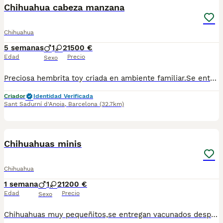
Chihuahua cabeza manzana
Chihuahua
5 semanas
1
2
1500 €
Edad
Precio
Sexo
Preciosa hembrita toy criada en ambiente familiar.Se entrega vacunada desparasitada y con chip.Para más información llamar o escribir al 682908382
Criador
Identidad Verificada
Sant Sadurní d'Anoia
,
Barcelona
(32.7km)
4
Chihuahuas minis
Chihuahua
1 semana
1
2
1200 €
Edad
Precio
Sexo
Chihuahuas muy pequeñitos,se entregan vacunados desparasitados y con el chip.Para más información escribir o llamar al 682908382