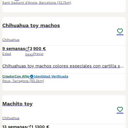
Sant Sadurní d'Anoia
,
Barcelona
(32.7km)
2
1
Chihuahua toy machos
Chihuahua
9 semanas
3
900 €
Edad
Precio
Sexo
Chihuahuas toy machos colores especiales con cartilla sanitaria vacuna chip desparasitación con garantía víricas y congenitas
Criador
Con Afijo
Identidad Verificada
Reus
,
Tarragona
(93.2km)
1
1
Machito toy
Chihuahua
13 semanas
1
1300 €