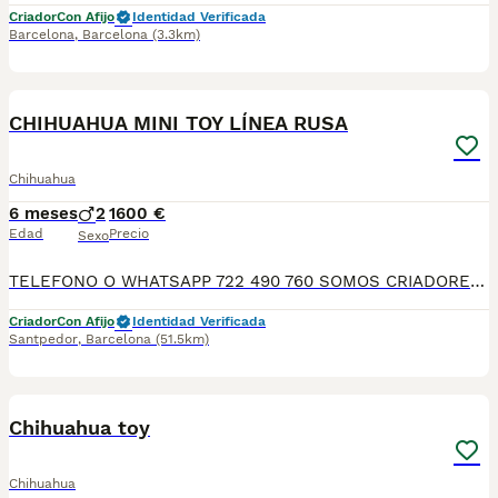
Criador
Con Afijo
Identidad Verificada
Barcelona
,
Barcelona
(3.3km)
6
CHIHUAHUA MINI TOY LÍNEA RUSA
Chihuahua
6 meses
2
1600 €
Edad
Precio
Sexo
TELEFONO O WHATSAPP 722 490 760 SOMOS CRIADORES DIRECTOS SIN INTERMEDIARIOS! MAS DE 20 AÑOS EN EL SECTOR NOS AVALAN, VALORANDO NO SOLO LA CRIA RESPONSABLE SI NO TAMBIEN LA SELECCIÓN PARA MEJORAR LA RAZA DURANTE TODOS ESTOS AÑOS. NUESTROS CACHORROS SE ENTREGAN PREVIAMENTE REVISADOS POR UN VETERINARIO PROFESIONAL Y BAJO LOS MAS ESTRICTOS CONTROLES DE SALUD, HACEMOS HINCAPIÉ EN SU SOCIABILIZACIÓN PARA SU CORRECTO DESARROLLO NEUROLOGICO! Y OS ASESORAMOS ANTES DURANTE Y DESPUES DE LA ENTREGA PARA QUE TODO SEA LO MAS AFABLE Y FACIL POSIBLE DURANTE LA ADAPTACION! NUESTROS BEBE SE ENTREGAN A PARTIR DE LOS DOS MESES CON SUS VACUNAS AL DIA, DESPARASITADOS Y CON GARANTIAS DE SALUD, MICROCHIP Y CARTILLA DE VACUNACION! SI BUSCAS UN COMPAÑERO SANO Y EQUILIBRADO ESTE ES EL LUGAR, TE ASESORAREMOS DURANTE TODO EL PROCESO NO DUDES EN CONSULTAR POR NUESTROS PEQUES AL 722 490 760
Criador
Con Afijo
Identidad Verificada
Santpedor
,
Barcelona
(51.5km)
1
Chihuahua toy
Chihuahua