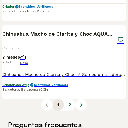
Criador
Identidad Verificada
Ripollet
,
Barcelona
(11.8km)
5
Chihuahua Macho de Clarita y Choc AQUANATURA
Chihuahua
7 meses
1
Edad
Sexo
Chihuahua Macho de Clarita y Choc ✅ Somos un criadero autorizado y certificado por la Generalitat de Catalunya bajo el número de Núcleo Zoológico G25/00314. PARA MÁS INFORMACIÓN: ☎️ 933095977 📱 685878504 / 674320847 💻 Más fotos y vídeos en nuestra web www.aquanatura.es 🚙 Hacemos envíos 📌 Calle Roger de Flor 45, muy cerca del Arc de Triomf de Barcelona, de Lunes a Sábados. Se entregan con sus vacunas, desparasitados interna y externamente, con microchip y su registro, cartilla sanitaria y contrato de garantías, documentación legal y factura. AQUANATURA
Criador
Con Afijo
Identidad Verificada
Barcelona
,
Barcelona
(0.3km)
1
2
Preguntas frecuentes