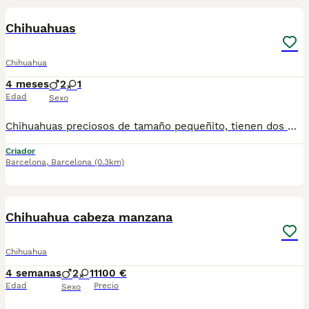
Chihuahuas
Chihuahua
4 meses
2
1
Edad
Sexo
Chihuahuas preciosos de tamaño pequeñito, tienen dos meses de edad, varios colores disponibles a elegir, se entregan en las mejores condiciones, muy bien cuidados, revisados por nuestro veterinario, vacunados, desparasitados, con cartilla veterinaria, microchip y garantía sanitaria por escrito vírica y genética, se pueden venir a ver sin compromiso cualquier día de la semana. Núcleo Zoológico: T-2500116
Criador
Barcelona
,
Barcelona
(0.3km)
3
Chihuahua cabeza manzana
Chihuahua
4 semanas
2
1
1100 €
Edad
Precio
Sexo