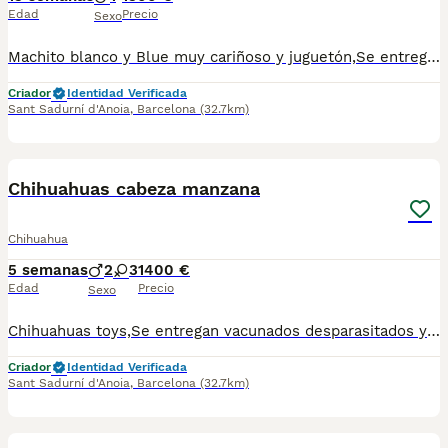
Edad
Precio
Sexo
Machito blanco y Blue muy cariñoso y juguetón,Se entrega desparasitado vacunado y chip.Para más información escribir o llamar al 682908382
Criador
Identidad Verificada
Sant Sadurní d'Anoia
,
Barcelona
(32.7km)
2
1
Chihuahuas cabeza manzana
Chihuahua
5 semanas
2
3
1400 €
Edad
Precio
Sexo
Chihuahuas toys,Se entregan vacunados desparasitados y chip.Para más información escribir o llamar al 682908382
Criador
Identidad Verificada
Sant Sadurní d'Anoia
,
Barcelona
(32.7km)
3