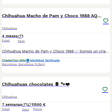
7
Chihuahua Macho de Pam y Choco 1988 AQUANATURA
Chihuahua
4 meses
1
Edad
Sexo
Chihuahua Macho de Pam y Choco 1988 ✅ Somos un criadero autorizado y certificado por la Generalitat de Catalunya bajo el número de Núcleo Zoológico G25/00314. PARA MÁS INFORMACIÓN: ☎️ 933095977 📱 685878504 / 674320847 🐶 Programa una visita para conocerlos 💻 Más fotos y vídeos en nuestra web www.aquanatura.es 🚙 Hacemos envíos 📌 Calle Roger de Flor 45, muy cerca del Arc de Triomf de Barcelona, de Lunes a Sábados. Se entregan con sus vacunas, desparasitados interna y externamente, con microchip y su registro, cartilla sanitaria y contrato de garantías, documentación legal y factura. AQUANATURA
Criador
Con Afijo
Identidad Verificada
Barcelona
,
Barcelona
(0.3km)
5
Chihuahuas chocolates 🍫 🐾❤️
Chihuahua
7 semanas
1
1
1500 €
Edad
Precio
Sexo