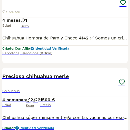
Chihuahua
4 meses
1
Edad
Sexo
Chihuahua Hembra de Pam y Choco 4142 ✅ Somos un criadero autorizado y certificado por la Generalitat de Catalunya bajo el número de Núcleo Zoológico G25/00314. PARA MÁS INFORMACIÓN: ☎️ 933095977 📱 685878504 / 674320847 🐶 Programa una visita para conocerlos 💻 Más fotos y vídeos en nuestra web www.aquanatura.es 🚙 Hacemos envíos 📌 Calle Roger de Flor 45, muy cerca del Arc de Triomf de Barcelona, de Lunes a Sábados. Se entregan con sus vacunas, desparasitados interna y externamente, con microchip y su registro, cartilla sanitaria y contrato de garantías, documentación legal y factura. AQUANATURA
Criador
Con Afijo
Identidad Verificada
Barcelona
,
Barcelona
(0.3km)
1
1
Preciosa chihuahua merle
Chihuahua
4 semanas
2
2
1500 €
Edad
Precio
Sexo
Chihuahua súper mini,se entrega con las vacunas correspondientes chip y kip alimentación.Para más información escribir o llamar al 682908382
Criador
Identidad Verificada