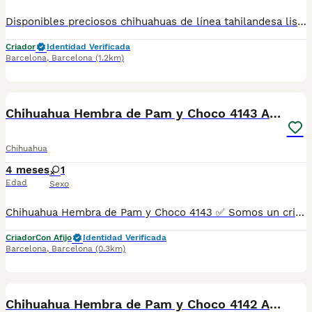
Disponibles preciosos chihuahuas de línea tahilandesa listos para ir a su nuevo hogar llenos de energía y cariño para dar.Se entregan con cartilla de vacunacion y desparacion correspondiente a su edad. Todos nuestros cachorros estan criados en ambiente familiar con mucho amor y mucha dedicación.
Criador
Identidad Verificada
Barcelona
,
Barcelona
(1.2km)
5
Chihuahua Hembra de Pam y Choco 4143 AQUANATURA
Chihuahua
4 meses
1
Edad
Sexo
Chihuahua Hembra de Pam y Choco 4143 ✅ Somos un criadero autorizado y certificado por la Generalitat de Catalunya bajo el número de Núcleo Zoológico G25/00314. PARA MÁS INFORMACIÓN: ☎️ 933095977 📱 685878504 / 674320847 🐶 Programa una visita para conocerlos 💻 Más fotos y vídeos en nuestra web www.aquanatura.es 🚙 Hacemos envíos 📌 Calle Roger de Flor 45, muy cerca del Arc de Triomf de Barcelona, de Lunes a Sábados. Se entregan con sus vacunas, desparasitados interna y externamente, con microchip y su registro, cartilla sanitaria y contrato de garantías, documentación legal y factura. AQUANATURA
Criador
Con Afijo
Identidad Verificada
Barcelona
,
Barcelona
(0.3km)
6
Chihuahua Hembra de Pam y Choco 4142 AQUANATURA