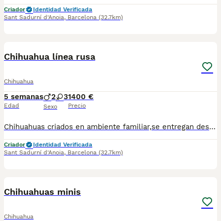
Criador
Identidad Verificada
Sant Sadurní d'Anoia
,
Barcelona
(32.7km)
1
Chihuahua línea rusa
Chihuahua
5 semanas
2
3
1400 €
Edad
Precio
Sexo
Chihuahuas criados en ambiente familiar,se entregan desparasitados y vacunados.Para mas información escribir o llamar al 682908382
Criador
Identidad Verificada
Sant Sadurní d'Anoia
,
Barcelona
(32.7km)
2
Chihuahuas minis
Chihuahua