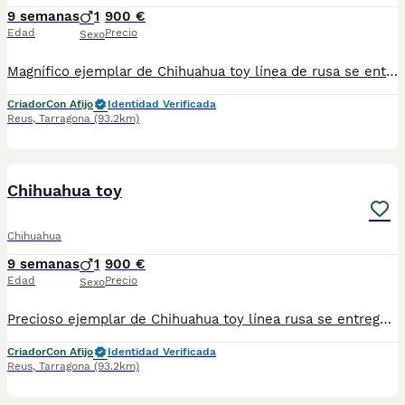
9 semanas
1
900 €
Edad
Precio
Sexo
Magnífico ejemplar de Chihuahua toy línea de rusa se entregan con sus vacuna correspondiente a su edad desparasitado cartilla y microchip listo para entregar.
Criador
Con Afijo
Identidad Verificada
Reus
,
Tarragona
(93.2km)
2
Chihuahua toy
Chihuahua
9 semanas
1
900 €
Edad
Precio
Sexo
Precioso ejemplar de Chihuahua toy línea rusa se entrega con sus vacunas correspondientes a su edades para citado cartilla y microchip incorporado listo para su entrega.
Criador
Con Afijo
Identidad Verificada
Reus
,
Tarragona
(93.2km)
2