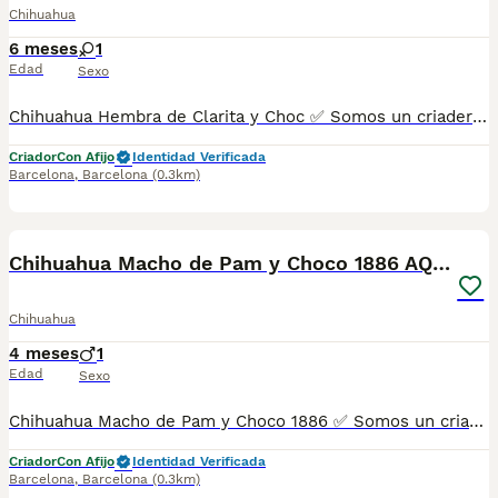
Chihuahua
6 meses
1
Edad
Sexo
Chihuahua Hembra de Clarita y Choc ✅ Somos un criadero autorizado y certificado por la Generalitat de Catalunya bajo el número de Núcleo Zoológico G25/00314. PARA MÁS INFORMACIÓN: ☎️ 933095977 📱 685878504 / 674320847 💻 Más fotos y vídeos en nuestra web www.aquanatura.es 🚙 Hacemos envíos 📌 Calle Roger de Flor 45, muy cerca del Arc de Triomf de Barcelona, de Lunes a Sábados. Se entregan con sus vacunas, desparasitados interna y externamente, con microchip y su registro, cartilla sanitaria y contrato de garantías, documentación legal y factura. AQUANATURA
Criador
Con Afijo
Identidad Verificada
Barcelona
,
Barcelona
(0.3km)
7
Chihuahua Macho de Pam y Choco 1886 AQUANATURA
Chihuahua
4 meses
1
Edad
Sexo
Chihuahua Macho de Pam y Choco 1886 ✅ Somos un criadero autorizado y certificado por la Generalitat de Catalunya bajo el número de Núcleo Zoológico G25/00314. PARA MÁS INFORMACIÓN: ☎️ 933095977 📱 685878504 / 674320847 🐶 Programa una visita para conocerlos 💻 Más fotos y vídeos en nuestra web www.aquanatura.es 🚙 Hacemos envíos 📌 Calle Roger de Flor 45, muy cerca del Arc de Triomf de Barcelona, de Lunes a Sábados. Se entregan con sus vacunas, desparasitados interna y externamente, con microchip y su registro, cartilla sanitaria y contrato de garantías, documentación legal y factura. AQUANATURA
Criador
Con Afijo
Identidad Verificada
Barcelona
,
Barcelona
(0.3km)