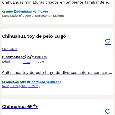
Chihuahuas miniaturas criados en ambiente familiar.Se entregan desparasitados vacunados,Para más información escribir o llamar al 682908382
Criador
Identidad Verificada
Sant Sadurní d'Anoia
,
Barcelona
(32.7km)
6
Chihuahua toy de pelo largo
Chihuahua
6 semanas
2
1
1100 €
Edad
Precio
Sexo
Chihuahua toy de pelo largo de diversos colores con cartilla sanitaria vacuna chip desparasitación con garantía víricas y congenitas
Criador
Con Afijo
Identidad Verificada
Reus
,
Tarragona
(93.2km)
7
1
Chihuahua ❤️ 🐾