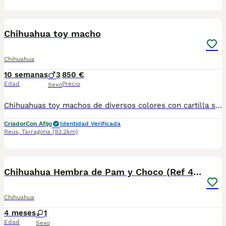
1
Chihuahua toy macho
Chihuahua
10 semanas
3
850 €
Edad
Precio
Sexo
Chihuahuas toy machos de diversos colores con cartilla sanitaria vacuna chip desparasitación con garantía víricas y congenitas
Criador
Con Afijo
Identidad Verificada
Reus
,
Tarragona
(93.2km)
9
Chihuahua Hembra de Pam y Choco (Ref 4143)
Chihuahua
4 meses
1
Edad
Sexo