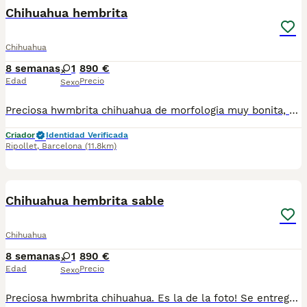
Chihuahua hembrita
Chihuahua
8 semanas
1
890 €
Edad
Precio
Sexo
Preciosa hwmbrita chihuahua de morfologia muy bonita, se entrega con toda documentacion al dia , vacunas y chip . Es la de las fotos. Atiendo WhatsApp 630714585 y llamadas
Criador
Identidad Verificada
Ripollet
,
Barcelona
(11.8km)
4
Chihuahua hembrita sable
Chihuahua
8 semanas
1
890 €
Edad
Precio
Sexo
Preciosa hwmbrita chihuahua. Es la de la foto! Se entregara con vacunas y chip. Para mas información atiendo WhatsApp y telef 630714585