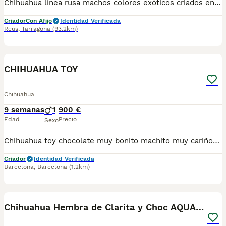
Chihuahua línea rusa machos colores exóticos criados en ambiente familiar con cartilla sanitaria vacuna chip desparasitación con garantía víricas y congenitas
Criador
Con Afijo
Identidad Verificada
Reus
,
Tarragona
(93.2km)
11
2
CHIHUAHUA TOY
Chihuahua
9 semanas
1
900 €
Edad
Precio
Sexo
Chihuahua toy chocolate muy bonito machito muy cariñoso y sociable se entrega vacunados desparasitados y cartilla sanitaria precio real escríbenos al WhatsApp 617885222
Criador
Identidad Verificada
Barcelona
,
Barcelona
(1.2km)
4
Chihuahua Hembra de Clarita y Choc AQUANATURA