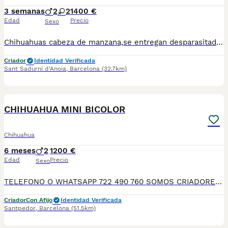
3 semanas
2
2
1400 €
Edad
Precio
Sexo
Chihuahuas cabeza de manzana,se entregan desparasitados y vacunados para más información llamar o escribir al 682908382
Criador
Identidad Verificada
Sant Sadurní d'Anoia
,
Barcelona
(32.7km)
3
CHIHUAHUA MINI BICOLOR
Chihuahua
6 meses
2
1200 €
Edad
Precio
Sexo
TELEFONO O WHATSAPP 722 490 760 SOMOS CRIADORES DIRECTOS SIN INTERMEDIARIOS! MAS DE 20 AÑOS EN EL SECTOR NOS AVALAN, VALORANDO NO SOLO LA CRIA RESPONSABLE SI NO TAMBIEN LA SELECCIÓN PARA MEJORAR LA RAZA DURANTE TODOS ESTOS AÑOS. NUESTROS CACHORROS SE ENTREGAN PREVIAMENTE REVISADOS POR UN VETERINARIO PROFESIONAL Y BAJO LOS MAS ESTRICTOS CONTROLES DE SALUD, HACEMOS HINCAPIÉ EN SU SOCIABILIZACIÓN PARA SU CORRECTO DESARROLLO NEUROLOGICO! Y OS ASESORAMOS ANTES DURANTE Y DESPUES DE LA ENTREGA PARA QUE TODO SEA LO MAS AFABLE Y FACIL POSIBLE DURANTE LA ADAPTACION! NUESTROS BEBE SE ENTREGAN A PARTIR DE LOS DOS MESES CON SUS VACUNAS AL DIA, DESPARASITADOS Y CON GARANTIAS DE SALUD, MICROCHIP Y CARTILLA DE VACUNACION! SI BUSCAS UN COMPAÑERO SANO Y EQUILIBRADO ESTE ES EL LUGAR, TE ASESORAREMOS DURANTE TODO EL PROCESO NO DUDES EN CONSULTAR POR NUESTROS PEQUES AL 722 490 760
Criador
Con Afijo
Identidad Verificada
Santpedor
,
Barcelona
(51.5km)
6