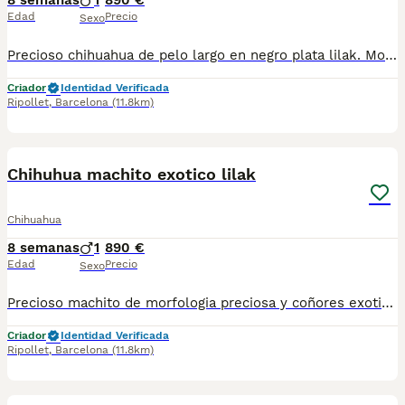
8 semanas
1
890 €
Edad
Precio
Sexo
Precioso chihuahua de pelo largo en negro plata lilak. Morfologia preciosa. Se entrega con toda su documentación al dia. Telef 630714585 . Es el de la foto
Criador
Identidad Verificada
Ripollet
,
Barcelona
(11.8km)
2
Chihuhua machito exotico lilak
Chihuahua
8 semanas
1
890 €
Edad
Precio
Sexo
Precioso machito de morfologia preciosa y coñores exoticos. Se entrega con toda su documentación al dia. Es el de la Foto. 630714585
Criador
Identidad Verificada
Ripollet
,
Barcelona
(11.8km)
2