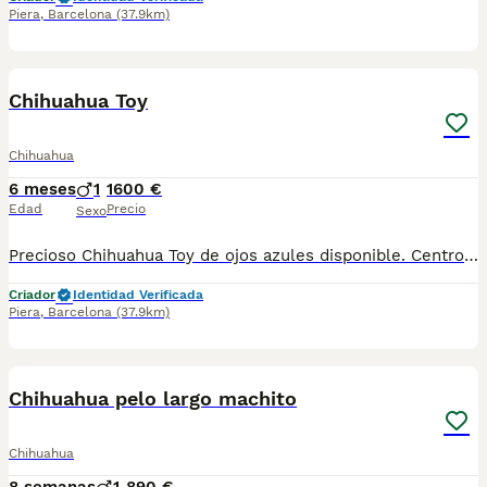
Piera
,
Barcelona
(37.9km)
6
1
Chihuahua Toy
Chihuahua
6 meses
1
1600 €
Edad
Precio
Sexo
Precioso Chihuahua Toy de ojos azules disponible. Centro Canino Vallbonica es mucho más que un centro de cría , es una familia comprometida con el bienestar animal y la cria responsable, por ello todos nuestros bebés nacen y se crían en nuestras instalaciones , asegurando así un correcto desarrollo y una magnífica socialización, consiguiendo en cada ejemplar un carácter juguetón y extrovertido algo primordial para su adaptación como un miembro más en tu familia . Se entregan con el carnet de vacunas con el plan correspondiente a su edad , desparasitados y microchip implantado y activado en registro de Anicom. Facilitamos junto al cachorro contrato de compra con garantías víricas de 15 días y congénitas de 1 año . Contamos con un gran equipo de profesionales entre los que se encuentran educadores, auxiliares y Veterinarios ofreciendo los controles sanitarios necesarios así como continua vigilancia asegurando su bienestar . Hacemos envíos a toda España con empresa de transporte privado, proporcionando un viaje confortable y ofreciendo las atenciones necesarias a nuestros bebés . Si estás interesado en alguno de nuestros ejemplares solicita información sin compromiso al 722269698 . También atendemos vía WhatsApp . PRECIO REAL ( incluye el IVA) . Núcleo zoológico B2501315
Criador
Identidad Verificada
Piera
,
Barcelona
(37.9km)
2
Chihuahua pelo largo machito
Chihuahua