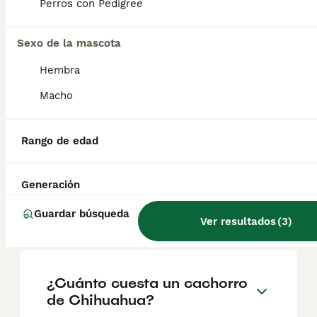
Perros con Pedigree
Chihuahuas
Sexo de la mascota
Chihuahua
Hembra
14 semanas
2
800 €
Macho
Edad
Precio
Sexo
Cachorros de chihuahuas disponibles, muy sociables y bonitos, vienen de papás sanos. Se entregan con vacunas según la edad y desparasitados.
Rango de edad
Criador
Identidad Verificada
Miengo
,
Cantabria
(63.2km)
Generación
Guardar búsqueda
Ver resultados
(
3
)
Preguntas frecuentes
¿Cuánto cuesta un cachorro
de Chihuahua?