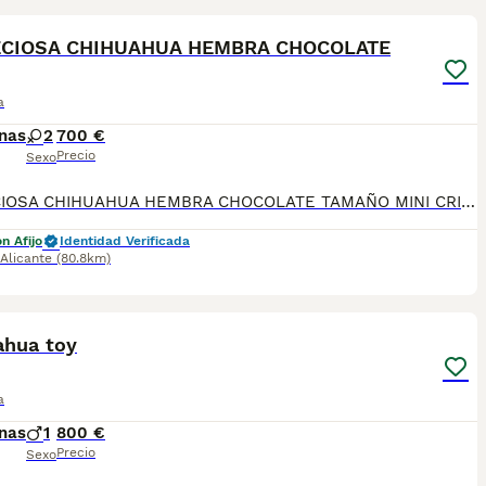
RECIOSA CHIHUAHUA HEMBRA CHOCOLATE
a
nas
2
700 €
Precio
Sexo
‼️‼️PRECIOSA CHIHUAHUA HEMBRA CHOCOLATE TAMAÑO MINI CRIA FAMILIAR SELECCIÓN DE BELLEZA DE LA RAZA PARA AMANTES DE LOS ANIMALES,SOLO GENTE RESPONSABLE MUY BUENA CALIDAD,LISTA PARA ENTREGAR CRIADA EN AMBIENTE FAMILIAR SE ENTREGAN CON SUS VACUNAS CORRESPONDIENTES ASU EDAD DESPARACITADA Y REVISADA POR EL VETERINARIO PREGUNTEN SIN COMPROMISO TODAS SUS DUDAS.
n Afijo
Identidad Verificada
Alicante
(80.8km)
1
ahua toy
a
nas
1
800 €
Precio
Sexo