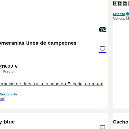
Criador
Murcia
,
M
3
omeranias línea de campeones
1
1600 €
Precio
Excelentes pomeranias de línea rusa criados en España, directamente del criador, sin intermediarios. Familia de campeones de belleza
Verificada
km)
1
y blue
Cacho