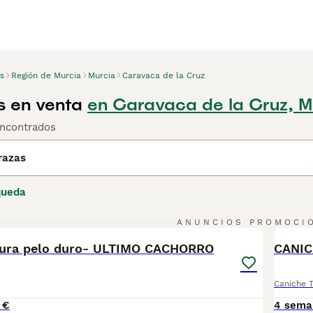
s
Región de Murcia
Murcia
Caravaca de la Cruz
 en venta
en Caravaca de la Cruz, M
ncontrados
razas
queda
13
ANUNCIOS PROMOCI
BOO
tura pelo duro- ULTIMO CACHORRO
CANIC
Caniche 
 €
4 sema