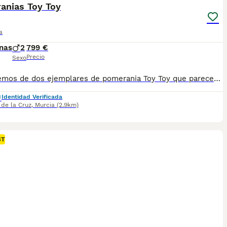
anias Toy Toy
a
nas
2
799 €
Precio
Sexo
Disponemos de dos ejemplares de pomerania Toy Toy que parecen pintados a mano. Uno de ellos es red merle con ambos ojos verdes como el papá el cual actualmente no llega a los 300 gramos de peso en cuál es cabeza de oso siendo un auténtico capricho. Su hermano es blue merle party el cual tiene ambos ojos azules y no llega a los 280 gramos de peso. De adultos van a ser unos auténticos caprichos y con un pelaje muy peculiar y exclusivo. Si estás buscando un pomerania con unas características y morfología poco vistas no dudes en ponerte en contacto con nosotros y le informamos de las dudas que tenga. Ambos cachorros de entregan vacunados, con dos meses de edad, desparasitados y con contrato de garantías víricas y congénitas. Un saludo
Identidad Verificada
de la Cruz
,
Murcia
(2.9km)
ST