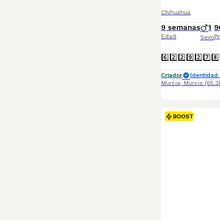
Chihuahua
9 semanas
1
9
Edad
Pr
Sexo
Criador
Identidad 
Murcia
,
Murcia
(65.
BOOST