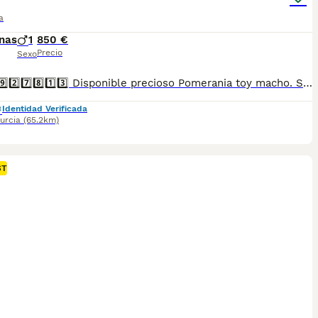
a
nas
1
850 €
Precio
Sexo
6️⃣2️⃣2️⃣9️⃣2️⃣7️⃣8️⃣1️⃣3️⃣ Disponible precioso Pomerania toy macho. Se entrega vacunado, desparasitado, con cartilla sanitaria, microchip y contrato de garantía. Criado en ambiente familiar y muy cuidado.
Identidad Verificada
urcia
(65.2km)
ST