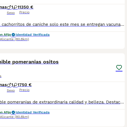
nas
1
1
1350 €
Precio
Sexo
Ultimos cachorritos de caniche solo este mes se entregan vacunados desparasitados y en perfectas condiciones solo gente amantes de la raza gracias
n Afijo
Identidad Verificada
Alicante
(80.8km)
3
nible pomeranias ositos
a
nas
1
1
750 €
Precio
Sexo
Disponible pomeranias de extraordinaria calidad y belleza. Destacan por su tamaño compacto, su abundante y sedoso manto su carita dulce con expresión de bebé y su excelente estructura.
n Afijo
Identidad Verificada
Alicante
(80.8km)
1