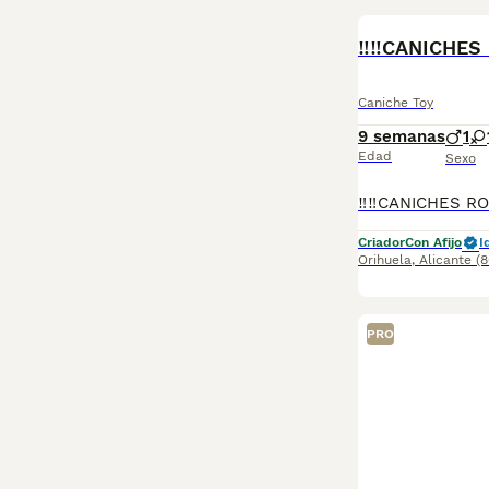
‼️‼️CANICHE
Caniche Toy
9 semanas
1
Edad
Sexo
Criador
Con Afijo
I
Orihuela
,
Alicante
(
PRO