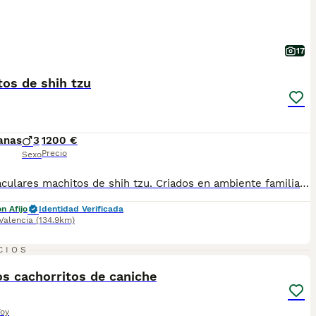
17
os de shih tzu
anas
3
1200 €
Precio
Sexo
Espectaculares machitos de shih tzu. Criados en ambiente familiar y socializados. Se entregan con vacunas al día, chip y pasaporte, garantía, pedigree, certificado veterinario y desparasitados. Se regala kit de bienvenida con pienso para los primeros días. Pon un shih tzu en tu vida. Muy chatos y con mucho pelo. Posibilidad de llevarlo a la puerta de tu casa.
n Afijo
Identidad Verificada
Valencia
(134.9km)
2
CIOS
s cachorritos de caniche
Toy