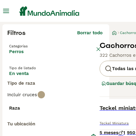
Filtros
Borrar todo
Cachorro
Cachorros
Categorías
Perros
322 Cachorros e
Tipo de listado
Todas las 
En venta
Tipo de raza
Guardar bús
Incluir cruces
BOOST
Teckel minia
Raza
Tu ubicación
Teckel Miniatura
5 meses
1
950