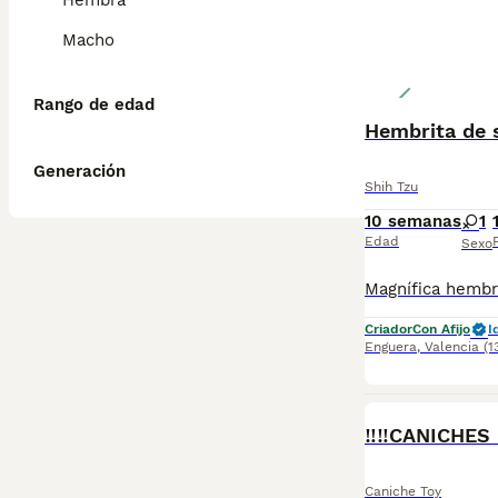
Hembra
Macho
Rango de edad
Hembrita de 
Generación
Shih Tzu
10 semanas
1
Edad
Sexo
Criador
Con Afijo
I
Enguera
,
Valencia
(1
‼️‼️CANICHE
Caniche Toy