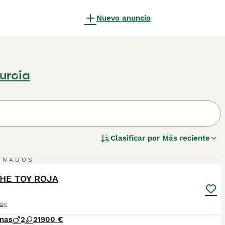
Nuevo anuncio
urcia
Clasificar por
Más reciente
2
ONADOS
ST
HE TOY ROJA
Toy
nas
2
2
1900 €