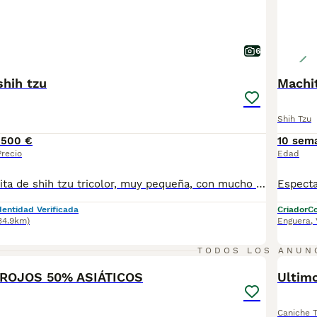
6
shih tzu
Machit
Shih Tzu
1500 €
10 sem
Precio
Edad
Magnífica hembrita de shih tzu tricolor, muy pequeña, con mucho pelo y muy chata. Criada en ambiente familiar y sociabilizada. Se entrega con vacunas al día, chip y pasaporte, garantía, pedigree, certificado veterinario y desparasitada. Muy cariñosa. Posibilidad de entrega en tu casa. Pequeña en tamaño, enorme en amor. Una shih tzu lista para llenar tu hogar de felicidad.
dentidad Verificada
Criador
Co
34.9km)
Enguera
,
2
TODOS LOS ANUN
S ROJOS 50% ASIÁTICOS
Ultimo
Caniche 