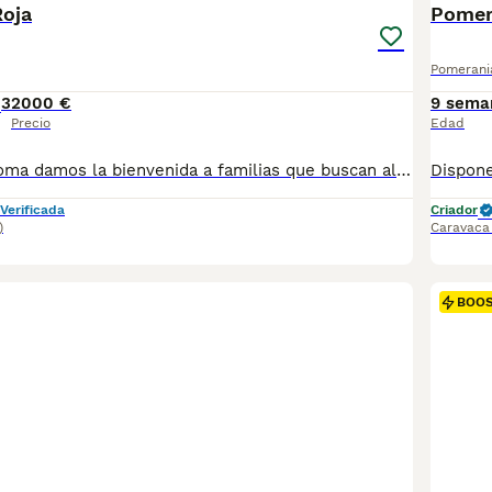
Roja
Pomer
Pomerani
3
2000 €
9 sema
Precio
Edad
En La Villa de Roma damos la bienvenida a familias que buscan algo mas que un perrito: un compañero de vida. Disponemos de estos preciosos caniches Nacido en un entorno familiar, rodeado de cariño, estimulación y cuidados desde el primer día. Tiene un carácter dulce, equilibrada y está acostumbrada a la convivencia con personas y otros perritos. Se entrega con: • Vacunas al día • Desparasitación interna y externa • Cartilla veterinaria • Microchip • Certificado de salud • Guía de adaptación y cuidados personalizada Sus papás son Caniche Toy de excelente línea, sanos y amorosos. Criamos en casa con respeto, sin jaulas ni prisas. Solo para familias responsables que valoren el amor y el bienestar por encima de todo. Estamos en Lorca (Murcia). Entrega en mano con todo el cariño del mundo. • Escribenos sin compromiso, estaremos encantados de contarte más sobre estos pequeños
Verificada
Criador
)
Caravaca 
BOO