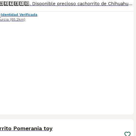
6️⃣2️⃣2️⃣9️⃣2️⃣7️⃣8️⃣1️⃣3️⃣. Disponible precioso cachorrito de Chihuahua toy. Se entrega vacunado, desparasitado, con cartilla sanitaria, microchip y contrato de garantía.
Identidad Verificada
urcia
(65.2km)
1
rrito Pomerania toy