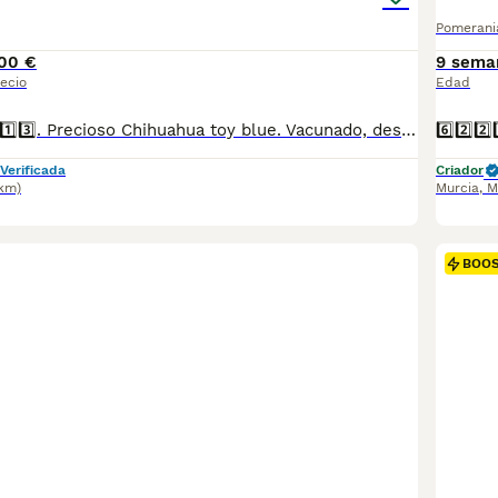
Pomerani
00 €
9 sema
ecio
Edad
6️⃣2️⃣2️⃣9️⃣2️⃣7️⃣8️⃣1️⃣3️⃣. Precioso Chihuahua toy blue. Vacunado, desparasitado, con cartilla sanitaria, microchip y contrato de garantía. Criado en ambiente familiar.
Verificada
Criador
2km)
Murcia
,
M
BOO