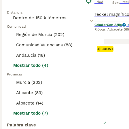
Edad
Preci
Sexo
Distancia
Criador
Con Afijo
I
Comunidad
Riópar
,
Albacete
(6
Región de Murcia (202)
Comunidad Valenciana (88)
BOOST
Andalucía (18)
Mostrar todo (4)
Provincia
Murcia (202)
Alicante (83)
Albacete (14)
Mostrar todo (7)
Palabra clave