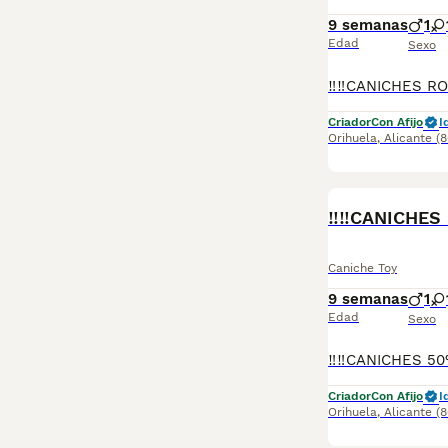
9 semanas
1
Edad
Sexo
Criador
Con Afijo
I
Orihuela
,
Alicante
(
‼️‼️CANICHES
Caniche Toy
9 semanas
1
Edad
Sexo
Criador
Con Afijo
I
Orihuela
,
Alicante
(