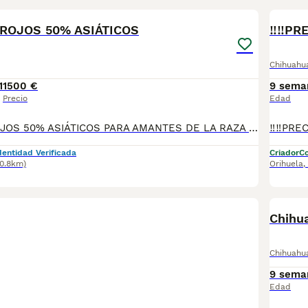
S ROJOS 50% ASIÁTICOS
‼️‼️P
Chihuahu
1
1500 €
9 sema
Precio
Edad
‼️‼️CANICHES ROJOS 50% ASIÁTICOS PARA AMANTES DE LA RAZA MUY BUENA CALIDAD,LISTOS PARA ENTREGAR CRIADOS EN AMBIENTE FAMILIAR SE ENTREGAN CON SUS VACUNAS CORRESPONDIENTES ASU EDAD DESPARACITADOS Y REVISADOS POR EL VETERINARIO PREGUNTEN SIN COMPROMISO TODAS SUS DUDAS.
dentidad Verificada
Criador
Co
80.8km)
Orihuela
,
Chihu
Chihuahu
9 sema
Edad