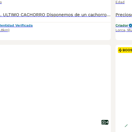
o
Edad
Teckel magnífico. ULTIMO CACHORRO Disponemos de un cachorro espectacular. Descendientes de líneas de reconocido prestigio con numerosos campeones (“Almarixils” ,“Alpheratz”), ; hermanos suyos de anteriores camadas compitiendo en concursos con magníficos resultados . Lo entregamos con la cartilla sanitaria al día (vacunaciones, etc), y si se quiere con inscripción en el LOE (libro Orígenes Español) para solicitar el pedigree, pruebas de ADN de los padres realizada, etc. Si esta interesado rogamos que se ponga en contacto con nosotros cuanto antes. Criados en ambiente familiar Reservas por orden de fechas de petición OPORTUNIDAD
dentidad Verificada
Criador
5.8km)
Lorca
,
Mu
BOO
4