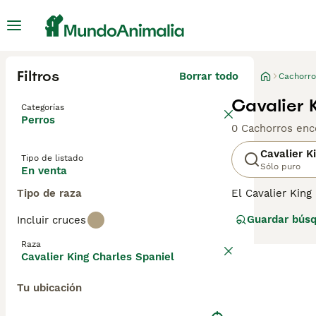
Filtros
Borrar todo
Cachorro
Cavalier 
Categorías
Perros
0 Cachorros enc
Cavalier K
Tipo de listado
Sólo puro
En venta
Tipo de raza
El Cavalier King
Kennel Club no r
Guardar bús
Incluir cruces
en una de los p
tienen una nariz
Raza
Cavalier King Charles Spaniel
Lee nuestra
pág
Tu ubicación