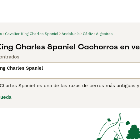
s
Cavalier King Charles Spaniel
Andalucía
Cádiz
Algeciras
King Charles Spaniel Cachorros en v
ontrados
ing Charles Spaniel
 Charles Spaniel es una de las razas de perros más antiguas y 
econoció al Cavalier King Charles Spaniel como una raza sepa
queda
erros más populares en Gran Bretaña. Los Cavaliers son más 
 más larga y menos chata.
ina de consejos de compra de Cavalier King Charles Spaniel
p