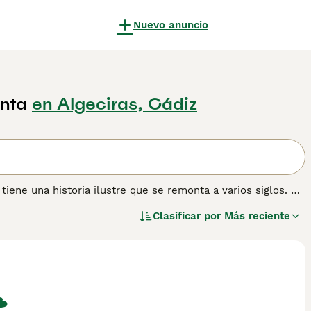
Nuevo anuncio
enta
en Algeciras, Cádiz
tiene una historia ilustre que se remonta a varios siglos. El
rada hasta 1944, y en la década de 1970 se había convertido
Clasificar por
Más reciente
grandes que sus primos King Charles Spaniel y también
ara obtener información sobre esta raza de perro.