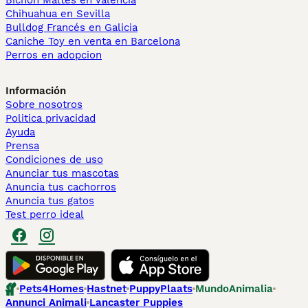
Bichón Maltés en València
Chihuahua en Sevilla
Bulldog Francés en Galicia
Caniche Toy en venta en Barcelona
Perros en adopcion
Información
Sobre nosotros
Politica privacidad
Ayuda
Prensa
Condiciones de uso
Anunciar tus mascotas
Anuncia tus cachorros
Anuncia tus gatos
Test perro ideal
Pets4Homes
Hastnet
PuppyPlaats
MundoAnimalia
Annunci Animali
Lancaster Puppies