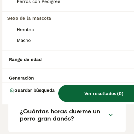
según factores como el pedigrí, la
Perros con Pedigree
reputación del criador y la ubicación.
Sexo de la mascota
¿Cómo es el carácter del
Hembra
dogo alemán?
Macho
¿Es lo mismo un dogo
Rango de edad
alemán que un gran danés?
Generación
¿Es agresivo el gran danés?
Guardar búsqueda
Ver resultados
(
0
)
¿Cuántas horas duerme un
perro gran danés?