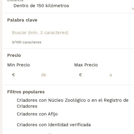
Distancia
Lee nuestra
página de consejos de compra de Dogo
Alemán
para obtener información sobre esta raza de perro.
Palabra clave
Encontramos 0 Gran danés Cachorros en
venta en Algeciras, Cádiz.
Si deseas exactamente esta búsqueda guarda tu 
búsqueda y espera el resultado perfecto:
0/100 caracteres
Guardar búsqueda
Precio
Min Precio
Max Precio
Preguntas frecuentes
€
€
Filtros populares
¿Cuánto cuesta un cachorro
Criadores con Núcleo Zoológico o en el Registro de
de Dogo Aleman?
Criadores
Criadores con Afijo
El coste medio de un cachorro de Dogo
Aleman en España es de aproximadamente
Criadores con identidad verificada
800€, aunque los precios pueden variar