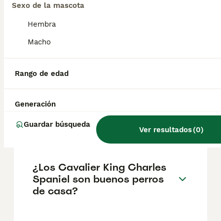
aproximadamente 836€, aunque los precios
Sexo de la mascota
pueden variar según factores como el
pedigrí, la reputación del criador y la
Hembra
ubicación.
Macho
¿Qué contras tiene la raza
Rango de edad
cavalier King Charles?
Generación
¿Son difíciles los cachorros
Guardar búsqueda
cavalier?
Ver resultados
(
0
)
¿Los Cavalier King Charles
Spaniel son buenos perros
de casa?