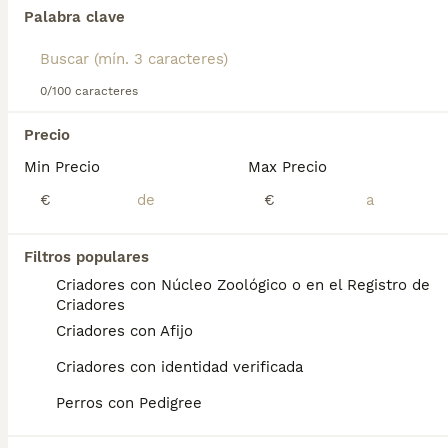
chata.
Palabra clave
Lee nuestra
página de consejos de compra de Cavalier
Encontramos 0 Cavalier King Charles Spaniel
King Charles Spaniel
para obtener información sobre esta
Cachorros en venta en Cádiz.
raza de perro.
0/100 caracteres
Si deseas exactamente esta búsqueda guarda tu 
búsqueda y espera el resultado perfecto:
Precio
Min Precio
Max Precio
Guardar búsqueda
€
€
Preguntas frecuentes
Filtros populares
Criadores con Núcleo Zoológico o en el Registro de
Criadores
¿Cuánto cuesta un cachorro
Criadores con Afijo
de Cavalier King Charles
Criadores con identidad verificada
Spaniel?
Perros con Pedigree
El coste medio de un cachorro de Cavalier
King Charles Spaniel en España es de