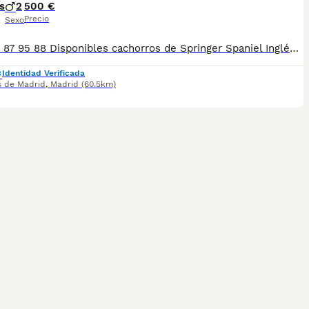
s
2
500 €
Precio
Sexo
Tlf: 644 87 95 88 Disponibles cachorros de Springer Spaniel Inglés criados con dedicación y cuidados desde el nacimiento. Bien socializados, acostumbrados al contacto diario y con carácter alegre, equilibrado y muy cariñoso. Padres con buena morfología y excelente temperamento, típicos de esta raza activa, inteligente y familiar. Se entregan: * Desparasitados interna y externamente * Con mínimo dos vacunas * Pasaporte veterinario * Microchip * Contrato de venta y asesoramiento Raza ideal para personas activas y familias que buscan un perro fiel, obediente y muy sociable. Destacan por su inteligencia y facilidad de aprendizaje. Enviamos a toda España y gestionamos toda la documentación necesaria para Baleares y Canarias. Para más información, fotos o reservas, contactar por teléfono o mensaje. Solo personas responsables.
Identidad Verificada
s de Madrid
,
Madrid
(60.5km)