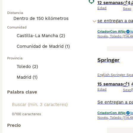
12 semanas
4
Edad
Sexo
Distancia
Comunidad
Criador
Con Afijo
I
Castilla-La Mancha (2)
Novés
,
Toledo
(114.
Comunidad de Madrid (1)
Provincia
Springer
Toledo (2)
English Springer Spa
Madrid (1)
15 semanas
1
Edad
P
Sexo
Palabra clave
Criador
Con Afijo
I
0/100 caracteres
Novés
,
Toledo
(114.
Precio