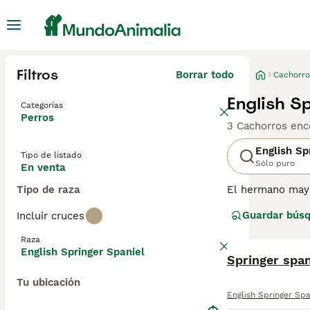
Filtros
Borrar todo
Cachorro
English S
Categorías
Perros
3 Cachorros enc
English Sp
Tipo de listado
Sólo puro
En venta
Tipo de raza
El hermano mayor
su nombre por e
Guardar bús
Incluir cruces
conocido por su 
después de un du
Raza
English Springer Spaniel
Lee nuestra
Springer span
pág
Tu ubicación
English Springer Spa