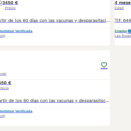
3
450 €
4 mese
Precio
Edad
se entregan a partir de los 60 días con las vacunas y desparasitaciones correspondientes a su edad. llámenos y le mandamos la información necesaria
dentidad Verificada
Criador
4km)
Las Roza
3
niel
450 €
recio
Se entregan a partir de los 60 días con las vacunas y desparasitsciones correspondiente a su edad chip no incluido en el precio
dentidad Verificada
4km)