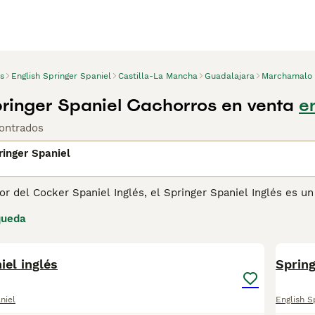
s
English Springer Spaniel
Castilla-La Mancha
Guadalajara
Marchamalo
pringer Spaniel Cachorros en venta
e
ontrados
ringer Spaniel
 del Cocker Spaniel Inglés, el Springer Spaniel Inglés es un
l papel que desempeñaban en el campo, donde los perros tení
queda
resistencia, por su trabajo incansable durante todo el día en c
3
ro día en la naturaleza junto a sus dueños o cuidadores.
PRO
iel inglés
ina de consejos de compra de Springer Spaniel Inglés
Sprin
para ob
niel
English S