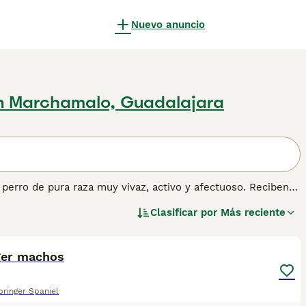
Nuevo anuncio
n Marchamalo, Guadalajara
 perro de pura raza muy vivaz, activo y afectuoso. Reciben
an que sacar la presa del suelo. El Springer Spaniel es
Clasificar por
Más reciente
ondiciones difíciles antes de volver a casa con la familia
1
ger machos
tener información sobre esta raza de perro.
pringer Spaniel