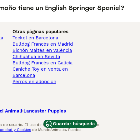
maño tiene un English Springer Spaniel?
Otras páginas populares
ta
Teckel en Barcelona
Bulldog Francés en Madrid
Bichón Maltés en València
Chihuahua en Sevilla
Bulldog Francés en Galicia
Caniche Toy en venta en
Barcelona
Perros en adopcion
ci Animali
Lancaster Puppies
Guardar búsqueda
 de usuario. El uso de este sitio web y otros servicios
vacidad y Cookies
de MundoAnimalia. Puedes