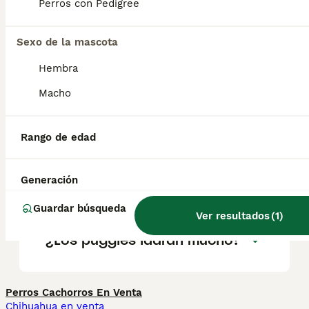
Perros con Pedigree
Sexo de la mascota
¿Cuáles son los pros y
contras de un pug?
Hembra
Macho
¿Por qué es caro el perro
pug?
Rango de edad
Generación
¿Dónde debe dormir un pug?
Guardar búsqueda
Ver resultados
(
1
)
¿Los puggles ladran mucho?
Perros Cachorros En Venta
Chihuahua en venta