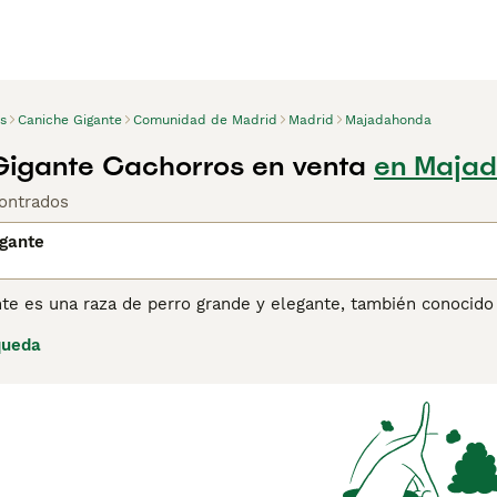
s
Caniche Gigante
Comunidad de Madrid
Madrid
Majadahonda
igante Cachorros en venta
en Majad
ontrados
igante
nte es una raza de perro grande y elegante, también conocido
rro es famoso por su pelaje rizado y su inteligencia superior.
queda
terísticas de la raza, siendo un excelente compañero tanto para
able, leal y fácil de entrenar, lo que lo convierte en una exc
 equilibrado y una presencia imponente.