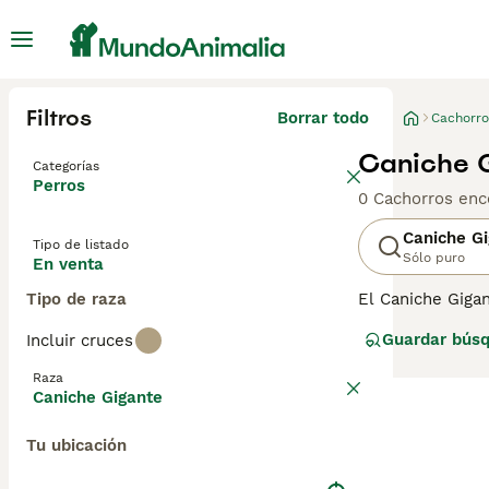
Filtros
Borrar todo
Cachorro
Caniche G
Categorías
Perros
0 Cachorros enc
Caniche G
Tipo de listado
Sólo puro
En venta
Tipo de raza
El Caniche Giga
Francia, este pe
Guardar bús
Incluir cruces
y agilidad carac
carácter es amig
Raza
un temperamento
Caniche Gigante
Tu ubicación