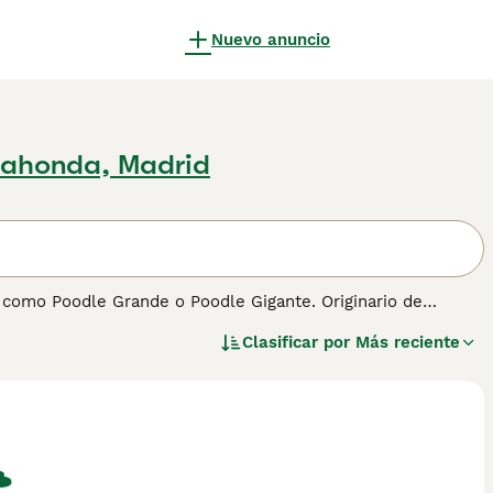
Nuevo anuncio
ahonda, Madrid
 como Poodle Grande o Poodle Gigante. Originario de
 A pesar de su tamaño, el Caniche Gigante mantiene la gracia
Clasificar por
Más reciente
 actividades al aire libre como para la vida en el hogar. Su
elente opción para familias activas que buscan un perro con