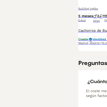
Bulldog Inglés
5 meses
3
1
1
Edad
P
Sexo
Criador
Identidad 
Madrid
,
Madrid
(15.
Preguntas
¿Cuánto
El coste me
según factor