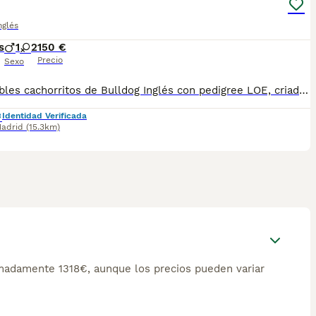
nglés
s
1
2
150 €
Precio
Sexo
Disponibles cachorritos de Bulldog Inglés con pedigree LOE, criados en casa con mucho cariño y cuidados desde el primer día. Han tenido supervisión veterinaria continua, están muy sociables y acostumbrados al trato familiar. ✔️ Pedigree LOE ✔️ Vacunados y desparasitados ✔️ Microchip y revisión veterinaria ✔️ Padres sanos y de buen carácter ✔️ Entregamos personalmente para garantizar que llegan perfectos a su nueva familia Buscamos hogares responsables donde los quieran y cuiden como se merecen. Enviamos más fotos y vídeos por privado 😊. Preferiblemente llamadas y WhatsApp gracias.
Identidad Verificada
adrid
(15.3km)
madamente 1318€, aunque los precios pueden variar