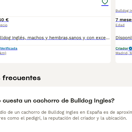
Bulldog I
50 €
7 mese
recio
Edad
Cachorros de Bulldog Inglés, machos y hembras,sanos y con excelente carácter. Criados en casa con dedicación. Solamente atiendo llamadas y WhatsApp gracias. Entregados con: Microchip Vacunas completas Desparasitación Revisión veterinaria Pedigree L.O.E repleto de campeones de belleza.
Verificada
Criador
3km)
Madrid
,
M
 frecuentes
 cuesta un cachorro de Bulldog Ingles?
dio de un cachorro de Bulldog Ingles en España es de aproxi
es como el pedigrí, la reputación del criador y la ubicación.