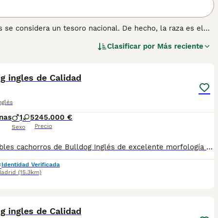
 se considera un tesoro nacional. De hecho, la raza es el
ión de la determinación y también un recordatorio
Clasificar por
Más reciente
do que vemos hoy se originó a mediados del siglo XIX. Los
3
60.
ormación sobre esta raza de perro.
g ingles de Calidad
nglés
nas
1
5
245.000 €
Precio
Sexo
Disponibles cachorros de Bulldog Inglés de excelente morfología y temperamento. Disponibles para reservar. Padres sanos y con buena genética. Criados en entorno familiar, socializados desde el primer día y con todos los cuidados veterinarios Atiendo WhatsApp y llamadas
Identidad Verificada
adrid
(15.3km)
3
g ingles de Calidad