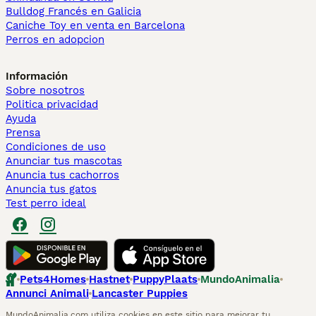
Bulldog Francés en Galicia
Caniche Toy en venta en Barcelona
Perros en adopcion
Información
Sobre nosotros
Politica privacidad
Ayuda
Prensa
Condiciones de uso
Anunciar tus mascotas
Anuncia tus cachorros
Anuncia tus gatos
Test perro ideal
Pets4Homes
Hastnet
PuppyPlaats
MundoAnimalia
Annunci Animali
Lancaster Puppies
MundoAnimalia.com utiliza cookies en este sitio para mejorar tu