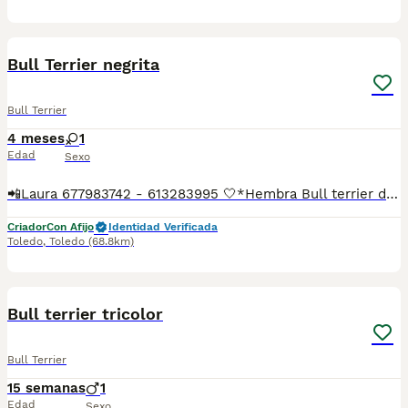
2
1
Bull Terrier negrita
Bull Terrier
4 meses
1
Edad
Sexo
📲Laura 677983742 - 613283995 🤍*Hembra Bull terrier de color negra con corbata , la perrita es la de las fotos*🤍 ¿Buscas un nuevo compañero para tu hogar? ❤️ Tenemos preciosos cachorros listos para encontrar una familia responsable. ✅ Vacunados ✅ Desparasitados ✅ Cartilla sanitaria ✅ Garantías incluidas ✅ Máxima atención y cuidado Se hacen envíos a toda España: Andalucía: Almería, Cádiz, Córdoba, Granada, Huelva, Jaén, Málaga, Sevilla.Aragón: Huesca, Teruel, Zaragoza.Asturias: Oviedo.Baleares: Palma.Canarias: Las Palmas de Gran Canaria, Santa Cruz de Tenerife.Cantabria: Santander.Castilla-La Mancha: Albacete, Ciudad Real, Cuenca, Guadalajara, Toledo.Castilla y León: Ávila, Burgos, León, Palencia, Salamanca, Segovia, Soria, Valladolid, Zamora.Cataluña: Barcelona, Gerona (Girona), Lérida (Lleida), Tarragona.Comunidad Valenciana: Alicante, Castellón de la Plana, Valencia.Extremadura: Badajoz, Cáceres.Galicia: La Coruña (A Coruña), Lugo, Orense (Ourense), Pontevedra.La Rioja: Logroño.Madrid: Madrid.Murcia: Murcia.Navarra: Pamplona.País Vasco: Bilbao (Vizcaya), San Sebastián (Guipúzcoa), Vitoria (Álava). 🐾 Cachorros sanos, sociables y criados con mucho cariño. 📲 ¡Pregunta sin compromiso por disponibilidad, fotos y precios por mensaje privado!
Criador
Con Afijo
Identidad Verificada
Toledo
,
Toledo
(68.8km)
5
2
Bull terrier tricolor
Bull Terrier
15 semanas
1
Edad
Sexo