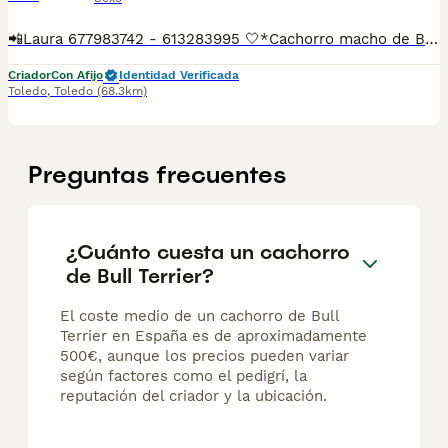
📲Laura 677983742 - 613283995 🤍*Cachorro macho de Bull terrier tricolor *🤍 ¿Buscas un nuevo compañero para tu hogar? ❤️ Tenemos preciosos cachorros listos para encontrar una familia responsable. ✅ Vacunados ✅ Desparasitados ✅ Cartilla sanitaria ✅ Garantías incluidas ✅ Máxima atención y cuidado Se hacen envíos a toda España: Andalucía: Almería, Cádiz, Córdoba, Granada, Huelva, Jaén, Málaga, Sevilla.Aragón: Huesca, Teruel, Zaragoza.Asturias: Oviedo.Baleares: Palma.Canarias: Las Palmas de Gran Canaria, Santa Cruz de Tenerife.Cantabria: Santander.Castilla-La Mancha: Albacete, Ciudad Real, Cuenca, Guadalajara, Toledo.Castilla y León: Ávila, Burgos, León, Palencia, Salamanca, Segovia, Soria, Valladolid, Zamora.Cataluña: Barcelona, Gerona (Girona), Lérida (Lleida), Tarragona.Comunidad Valenciana: Alicante, Castellón de la Plana, Valencia.Extremadura: Badajoz, Cáceres.Galicia: La Coruña (A Coruña), Lugo, Orense (Ourense), Pontevedra.La Rioja: Logroño.Madrid: Madrid.Murcia: Murcia.Navarra: Pamplona.País Vasco: Bilbao (Vizcaya), San Sebastián (Guipúzcoa), Vitoria (Álava). 🐾 Cachorros sanos, sociables y criados con mucho cariño. 📲 ¡Pregunta sin compromiso por disponibilidad, fotos y precios por mensaje privado!
Criador
Con Afijo
Identidad Verificada
Toledo
,
Toledo
(68.3km)
Preguntas frecuentes
¿Cuánto cuesta un cachorro
de Bull Terrier?
El coste medio de un cachorro de Bull
Terrier en España es de aproximadamente
500€, aunque los precios pueden variar
según factores como el pedigrí, la
reputación del criador y la ubicación.