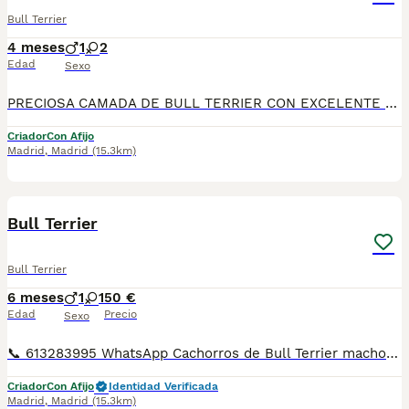
Bull Terrier
4 meses
1
2
Edad
Sexo
PRECIOSA CAMADA DE BULL TERRIER CON EXCELENTE GENETICA, CRIADOS EN AMBIENTE FAMILIAR Y CON AÑOS DE EXPERIENCIA EN LA RAZA, NUESTRO HISTORIAL NOS AVALA... SE ENTREGAN VACUNADOS, DESPARASITADOS, CON CARTILLA VETERINARIA, PRE-REGISTRO LOE, ... NO DUDE EN CONSULTARNOS, ESTAREMOS ENCANTADOS DE ATENDERLES..
Criador
Con Afijo
Madrid
,
Madrid
(15.3km)
6
1
Bull Terrier
Bull Terrier
6 meses
1
1
50 €
Edad
Precio
Sexo
📞 613283995 WhatsApp Cachorros de Bull Terrier machos y hembras preciosos llámanos te informamos Entregamos nuestros pequeños cachorritos con todas las garantías y cuidados necesarios , disponemos de núcleo zoológico para crianza y venta de nuestros cachorros . ✅Desparasitaciones y vacunas correspondientes a su edad . ✅Cartilla de vacunación . ✅Revisiones veterinarias . ✅Garantías víricas de 15 días . ✅Garantías genéticas de un año . Seriedad , confianza y bienestar animal son nuestra prioridad . También ofrecemos transporte propio para nuestros pequeños cachorros a toda la península , el pago lo podéis hacer contra reembolso . (con coste adicional) . Mandamos a toda España . Disponemos de varias razas Si no esta la raza que queréis llámanos , intentaremos encontrártela , trabajamos con los mejores criadores de España .
Criador
Con Afijo
Identidad Verificada
Madrid
,
Madrid
(15.3km)